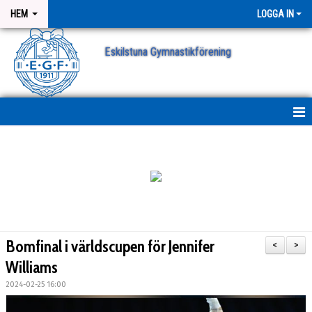
HEM
LOGGA IN
Eskilstuna Gymnastikförening
NYHETER
NYHETSARKIV
ANMÄLAN
Bomfinal i världscupen för Jennifer
<
>
Williams
2024-02-25 16:00