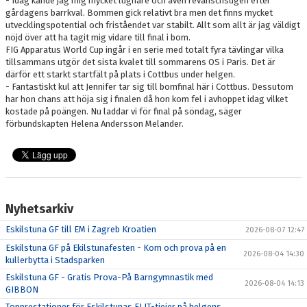
- Idag kände jag mig mycket lugnare och även revanschsugen efter
gårdagens barrkval. Bommen gick relativt bra men det finns mycket
utvecklingspotential och friståendet var stabilt. Allt som allt är jag väldigt
nöjd över att ha tagit mig vidare till final i bom.
FIG Apparatus World Cup ingår i en serie med totalt fyra tävlingar vilka
tillsammans utgör det sista kvalet till sommarens OS i Paris. Det är
därför ett starkt startfält på plats i Cottbus under helgen.
- Fantastiskt kul att Jennifer tar sig till bomfinal här i Cottbus. Dessutom
har hon chans att höja sig i finalen då hon kom fel i avhoppet idag vilket
kostade på poängen. Nu laddar vi för final på söndag, säger
förbundskapten Helena Andersson Melander.
Nyhetsarkiv
Eskilstuna GF till EM i Zagreb Kroatien
2026-08-07 12:47
Eskilstuna GF på Ekilstunafesten - Kom och prova på en
2026-08-04 14:30
kullerbytta i Stadsparken
Eskilstuna GF - Gratis Prova-På Barngymnastik med
2026-08-04 14:13
GIBBON
Topprestationer för Eskilstunas ELIT-tjejer på helgens