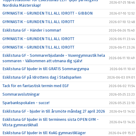
2026-07-25 18:46
Nordiska Mästerskap!
GYMNASTIK - GRUNDEN TILL ALL IDROTT - GIBBON
2026-07-10 12:52
GYMNASTIK - GRUNDEN TILL ALL IDROTT
2026-07-10 12:48
Eskilstuna GF - Händer i sommar!
2026-06-26 15:40
GYMNASTIK - GRUNDEN TILL ALL IDROTT
2026-06-11 23:44
GYMNASTIK - GRUNDEN TILL ALL IDROTT
2026-06-11 23:26
Eskilstuna GF - Sommarerbjudande - Vuxengymnastik hela
2026-06-11 10:49
sommaren - Välkommen att utmana dig själv!
Eskilstuna GF bjuder in till GRATIS Sommargympa
2026-06-11 10:41
Eskilstuna GF på Idrottens dag i Stadsparken
2026-06-03 09:01
Tack för en fantastisk termin med EGF
2026-06-02 11:54
Sommaravslutningar
2026-05-25 22:23
Sparbankspokalen - succe!
2026-05-25 22:10
Eskilstuna GF - bjuder in till årsmöte måndag 27 april 2026
2026-04-13 14:52
Eskilstuna GF bjuder in till terminens sista OPEN GYM -
2026-04-13 14:35
Vilsta gymnastikhall
Eskilstuna GF bjuder in till KvAG gymnastikläger
2026-04-09 15:27