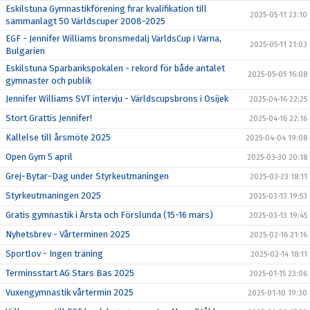
Eskilstuna Gymnastikförening firar kvalifikation till
2025-05-11 23:10
sammanlagt 50 Världscuper 2008-2025
EGF - Jennifer Williams bronsmedalj VärldsCup i Varna,
2025-05-11 21:03
Bulgarien
Eskilstuna Sparbankspokalen - rekord för både antalet
2025-05-05 16:08
gymnaster och publik
Jennifer Williams SVT intervju - Världscupsbrons i Osijek
2025-04-16 22:25
Stort Grattis Jennifer!
2025-04-16 22:16
Kallelse till årsmöte 2025
2025-04-04 19:08
Open Gym 5 april
2025-03-30 20:18
Grej-Bytar-Dag under Styrkeutmaningen
2025-03-23 18:11
Styrkeutmaningen 2025
2025-03-13 19:53
Gratis gymnastik i Ärsta och Förslunda (15-16 mars)
2025-03-13 19:45
Nyhetsbrev - Vårterminen 2025
2025-02-16 21:16
Sportlov - Ingen träning
2025-02-14 18:11
Terminsstart AG Stars Bas 2025
2025-01-15 23:06
Vuxengymnastik vårtermin 2025
2025-01-10 19:30