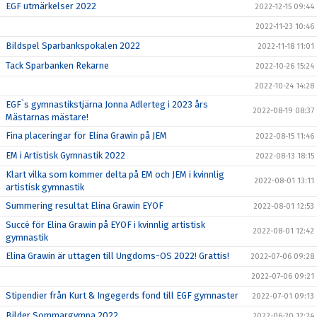
EGF utmärkelser 2022
2022-12-15 09:44
2022-11-23 10:46
Bildspel Sparbankspokalen 2022
2022-11-18 11:01
Tack Sparbanken Rekarne
2022-10-26 15:24
2022-10-24 14:28
EGF`s gymnastikstjärna Jonna Adlerteg i 2023 års
2022-08-19 08:37
Mästarnas mästare!
Fina placeringar för Elina Grawin på JEM
2022-08-15 11:46
EM i Artistisk Gymnastik 2022
2022-08-13 18:15
Klart vilka som kommer delta på EM och JEM i kvinnlig
2022-08-01 13:11
artistisk gymnastik
Summering resultat Elina Grawin EYOF
2022-08-01 12:53
Succé för Elina Grawin på EYOF i kvinnlig artistisk
2022-08-01 12:42
gymnastik
Elina Grawin är uttagen till Ungdoms-OS 2022! Grattis!
2022-07-06 09:28
2022-07-06 09:21
Stipendier från Kurt & Ingegerds fond till EGF gymnaster
2022-07-01 09:13
Bilder Sommargympa 2022
2022-06-20 12:24