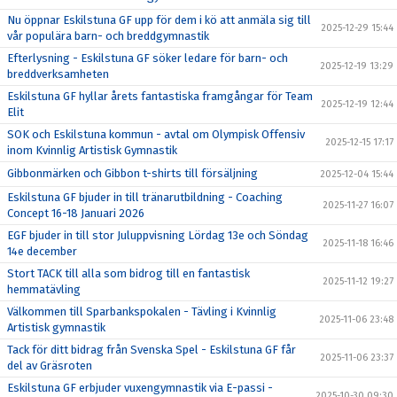
Nu öppnar Eskilstuna GF upp för dem i kö att anmäla sig till
2025-12-29 15:44
vår populära barn- och breddgymnastik
Efterlysning - Eskilstuna GF söker ledare för barn- och
2025-12-19 13:29
breddverksamheten
Eskilstuna GF hyllar årets fantastiska framgångar för Team
2025-12-19 12:44
Elit
SOK och Eskilstuna kommun - avtal om Olympisk Offensiv
2025-12-15 17:17
inom Kvinnlig Artistisk Gymnastik
Gibbonmärken och Gibbon t-shirts till försäljning
2025-12-04 15:44
Eskilstuna GF bjuder in till tränarutbildning - Coaching
2025-11-27 16:07
Concept 16-18 Januari 2026
EGF bjuder in till stor Juluppvisning Lördag 13e och Söndag
2025-11-18 16:46
14e december
Stort TACK till alla som bidrog till en fantastisk
2025-11-12 19:27
hemmatävling
Välkommen till Sparbankspokalen - Tävling i Kvinnlig
2025-11-06 23:48
Artistisk gymnastik
Tack för ditt bidrag från Svenska Spel - Eskilstuna GF får
2025-11-06 23:37
del av Gräsroten
Eskilstuna GF erbjuder vuxengymnastik via E-passi -
2025-10-30 09:30