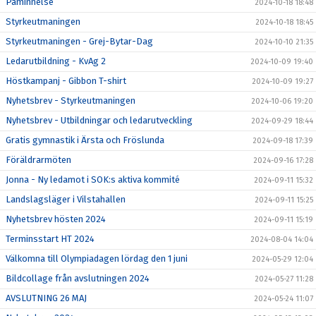
Påminnelse
2024-10-18 18:48
Styrkeutmaningen
2024-10-18 18:45
Styrkeutmaningen - Grej-Bytar-Dag
2024-10-10 21:35
Ledarutbildning - KvAg 2
2024-10-09 19:40
Höstkampanj - Gibbon T-shirt
2024-10-09 19:27
Nyhetsbrev - Styrkeutmaningen
2024-10-06 19:20
Nyhetsbrev - Utbildningar och ledarutveckling
2024-09-29 18:44
Gratis gymnastik i Ärsta och Fröslunda
2024-09-18 17:39
Föräldrarmöten
2024-09-16 17:28
Jonna - Ny ledamot i SOK:s aktiva kommité
2024-09-11 15:32
Landslagsläger i Vilstahallen
2024-09-11 15:25
Nyhetsbrev hösten 2024
2024-09-11 15:19
Terminsstart HT 2024
2024-08-04 14:04
Välkomna till Olympiadagen lördag den 1 juni
2024-05-29 12:04
Bildcollage från avslutningen 2024
2024-05-27 11:28
AVSLUTNING 26 MAJ
2024-05-24 11:07