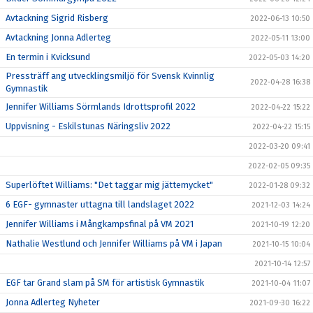
Avtackning Sigrid Risberg
2022-06-13 10:50
Avtackning Jonna Adlerteg
2022-05-11 13:00
En termin i Kvicksund
2022-05-03 14:20
Pressträff ang utvecklingsmiljö för Svensk Kvinnlig
2022-04-28 16:38
Gymnastik
Jennifer Williams Sörmlands Idrottsprofil 2022
2022-04-22 15:22
Uppvisning - Eskilstunas Näringsliv 2022
2022-04-22 15:15
2022-03-20 09:41
2022-02-05 09:35
Superlöftet Williams: "Det taggar mig jättemycket"
2022-01-28 09:32
6 EGF- gymnaster uttagna till landslaget 2022
2021-12-03 14:24
Jennifer Williams i Mångkampsfinal på VM 2021
2021-10-19 12:20
Nathalie Westlund och Jennifer Williams på VM i Japan
2021-10-15 10:04
2021-10-14 12:57
EGF tar Grand slam på SM för artistisk Gymnastik
2021-10-04 11:07
Jonna Adlerteg Nyheter
2021-09-30 16:22