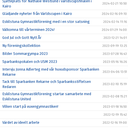
Sjätteplats för Nathalie Westlund i världscupsfinalen i
2024-02-21 10:50
Kairo
Glädjande nyheter från Världscupen i Kairo
2024-02-16 09:10
Eskilstuna Gymnastikförening med i en stor satsning
2024-02-14 11:16
Välkomna till vårterminen 2024!
2024-01-29 14:00
God Jul och Gott Nytt År
2023-12-21 14:01
Ny föreningskollektion
2023-09-19 13:25
Bilder Sommargympa 2023
2023-07-28 16:43
Sparbankspokalen och USM 2023
2023-05-16 16:26
Intervju Jonna Adlerteg med vår huvudsponsor Sparbanken
2023-04-06 13:51
Rekarne
Tack till Sparbanken Rekarne och Sparbanksstiftelsen
2023-02-10 15:19
Redaren
Eskilstuna Gymnastikförening startar samarbete med
2023-02-08 15:21
Eskilstuna United
Vilken start på vuxengymnastiken!
2023-01-18 16:50
2022-12-19 15:42
Värdet av ideelt arbete
2022-12-16 19:00