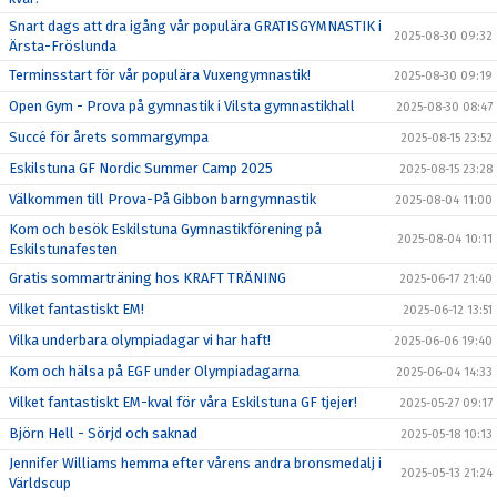
Snart dags att dra igång vår populära GRATISGYMNASTIK i
2025-08-30 09:32
Ärsta-Fröslunda
Terminsstart för vår populära Vuxengymnastik!
2025-08-30 09:19
Open Gym - Prova på gymnastik i Vilsta gymnastikhall
2025-08-30 08:47
Succé för årets sommargympa
2025-08-15 23:52
Eskilstuna GF Nordic Summer Camp 2025
2025-08-15 23:28
Välkommen till Prova-På Gibbon barngymnastik
2025-08-04 11:00
Kom och besök Eskilstuna Gymnastikförening på
2025-08-04 10:11
Eskilstunafesten
Gratis sommarträning hos KRAFT TRÄNING
2025-06-17 21:40
Vilket fantastiskt EM!
2025-06-12 13:51
Vilka underbara olympiadagar vi har haft!
2025-06-06 19:40
Kom och hälsa på EGF under Olympiadagarna
2025-06-04 14:33
Vilket fantastiskt EM-kval för våra Eskilstuna GF tjejer!
2025-05-27 09:17
Björn Hell - Sörjd och saknad
2025-05-18 10:13
Jennifer Williams hemma efter vårens andra bronsmedalj i
2025-05-13 21:24
Världscup