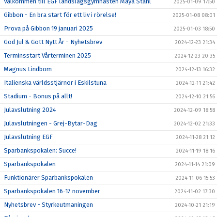
Välkommen till EGF landslagsgymnasten Maya Ståhl
2025-01-09 17:50
Gibbon - En bra start för ett liv i rörelse!
2025-01-08 08:01
Prova på Gibbon 19 januari 2025
2025-01-03 18:50
God Jul & Gott Nytt År - Nyhetsbrev
2024-12-23 21:34
Terminsstart Vårterminen 2025
2024-12-23 20:35
Magnus Lindbom
2024-12-13 16:32
Italienska världsstjärnor i Eskilstuna
2024-12-11 21:42
Stadium - Bonus på allt!
2024-12-10 21:56
Julavslutning 2024
2024-12-09 18:58
Julavslutningen - Grej-Bytar-Dag
2024-12-02 21:33
Julavslutning EGF
2024-11-28 21:12
Sparbankspokalen: Succe!
2024-11-19 18:16
Sparbankspokalen
2024-11-14 21:09
Funktionärer Sparbankspokalen
2024-11-06 15:53
Sparbankspokalen 16-17 november
2024-11-02 17:30
Nyhetsbrev - Styrkeutmaningen
2024-10-21 21:19