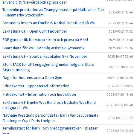
använd ditt friskvårdsbidrag hos oss!
Toppenfin prestation av Teamgymnaster på Halloween Cup
2025-10-27 15:46
- Hammarby Stockholm
Fantastisk insats av Emelie & Nathali Westlund på VM
2025-10-27 11:44
Eskilstuna GF - Open Gym 1 november
2025-10-27 11:32
EGF gymnastik för vuxna - kom och prova på V 44!
2025-10-16 13:48
Snart dags för VM i Kvinnlig Artistisk Gymnastik
2025-10-16 13:26
Eskilstuna GF - Sparbankspokalen 8-9 November
2025-10-07 23:46
Stort TACK för allt engagemang under helgens Stars
2025-10-06 11:25
Styrkeutmaning
Dags för höstens andra Open Gym
2025-10-06 10:26
Fritidskortet - Uppdaterad information
2025-10-06 10:15
Fritidskortet - Information och Instruktion
2025-09-20 13:48
Eskilstuna GF Emelie Westlund och Nathalie Westlund
2025-09-17 00:48
uttagna till VM
Nathalie Westlund personbästa i barr i Världscupsfinal i
2025-09-15 10:52
Challenger Cup i Paris i helgen
Terminsstart för barn- och breddgymnastiken - platser
2025-08-30 10:05
kvar!