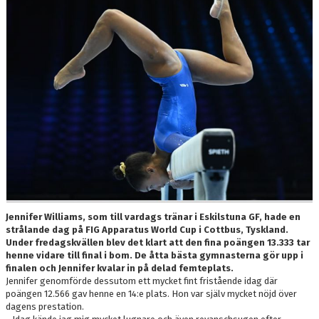
Jennifer Williams, som till vardags tränar i Eskilstuna GF, hade en
strålande dag på FIG Apparatus World Cup i Cottbus, Tyskland.
Under fredagskvällen blev det klart att den fina poängen 13.333 tar
henne vidare till final i bom. De åtta bästa gymnasterna gör upp i
finalen och Jennifer kvalar in på delad femteplats.
Jennifer genomförde dessutom ett mycket fint fristående idag där
poängen 12.566 gav henne en 14:e plats. Hon var själv mycket nöjd över
dagens prestation.