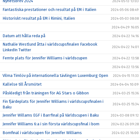
Nyhetsbrev 2024
2024-05-13 13:03
Fantastiska prestationer och resultat på EM i Italien
2024-05-06 08:49
Historiskt resultat på EM i Rimini, Italien
2024-05-03 08:08
2024-04-29 16:05
Datum att hålla reda på
2024-04-22 14:16
Nathalie Westlund åtta i världscupsfinalen Facebook
2024-04-22 14:01
LinkedIn Twitter
Femte plats för Jennifer Williams i världscupen
2024-04-22 13:58
2024-04-22 13:56
Vilma Timlöv på internationella tävlingen Luxemburg Open
2024-04-15 11:33
Kallelse till Årsmötet
2024-04-04 10:09
Påskledigt från träningen för AG Stars o Gibbon
2024-03-25 15:36
Fin fjärdeplats för Jennifer Williams i världscupsfinalen i
2024-03-25 15:34
Baku
Jennifer Willams EGF i Barrfinal på Världscupen i Baku
2024-03-08 09:12
Jennifer Williams 6:a i sin första världscupsfinal i bom
2024-02-26 09:28
Bomfinal i världscupen för Jennifer Williams
2024-02-25 16:00