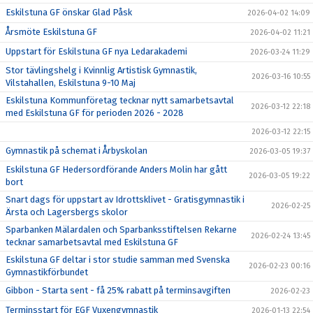
Eskilstuna GF önskar Glad Påsk
2026-04-02 14:09
Årsmöte Eskilstuna GF
2026-04-02 11:21
Uppstart för Eskilstuna GF nya Ledarakademi
2026-03-24 11:29
Stor tävlingshelg i Kvinnlig Artistisk Gymnastik,
2026-03-16 10:55
Vilstahallen, Eskilstuna 9-10 Maj
Eskilstuna Kommunföretag tecknar nytt samarbetsavtal
2026-03-12 22:18
med Eskilstuna GF för perioden 2026 - 2028
2026-03-12 22:15
Gymnastik på schemat i Årbyskolan
2026-03-05 19:37
Eskilstuna GF Hedersordförande Anders Molin har gått
2026-03-05 19:22
bort
Snart dags för uppstart av Idrottsklivet - Gratisgymnastik i
2026-02-25
Ärsta och Lagersbergs skolor
Sparbanken Mälardalen och Sparbanksstiftelsen Rekarne
2026-02-24 13:45
tecknar samarbetsavtal med Eskilstuna GF
Eskilstuna GF deltar i stor studie samman med Svenska
2026-02-23 00:16
Gymnastikförbundet
Gibbon - Starta sent - få 25% rabatt på terminsavgiften
2026-02-23
Terminsstart för EGF Vuxengymnastik
2026-01-13 22:54