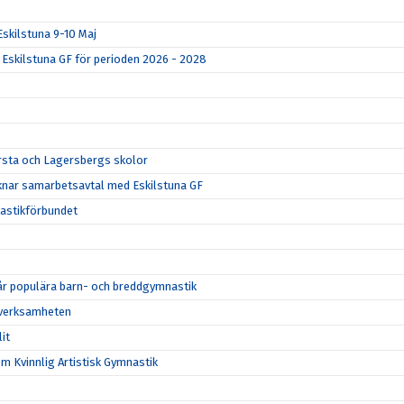
 Eskilstuna 9-10 Maj
Eskilstuna GF för perioden 2026 - 2028
 Ärsta och Lagersbergs skolor
knar samarbetsavtal med Eskilstuna GF
nastikförbundet
 vår populära barn- och breddgymnastik
ddverksamheten
it
m Kvinnlig Artistisk Gymnastik