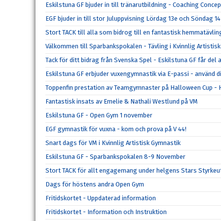
Eskilstuna GF bjuder in till tränarutbildning - Coaching Concep
EGF bjuder in till stor Juluppvisning Lördag 13e och Söndag 
Stort TACK till alla som bidrog till en fantastisk hemmatävlin
Välkommen till Sparbankspokalen - Tävling i Kvinnlig Artistis
Tack för ditt bidrag från Svenska Spel - Eskilstuna GF får del
Eskilstuna GF erbjuder vuxengymnastik via E-passi - använd di
Toppenfin prestation av Teamgymnaster på Halloween Cup 
Fantastisk insats av Emelie & Nathali Westlund på VM
Eskilstuna GF - Open Gym 1 november
EGF gymnastik för vuxna - kom och prova på V 44!
Snart dags för VM i Kvinnlig Artistisk Gymnastik
Eskilstuna GF - Sparbankspokalen 8-9 November
Stort TACK för allt engagemang under helgens Stars Styrke
Dags för höstens andra Open Gym
Fritidskortet - Uppdaterad information
Fritidskortet - Information och Instruktion