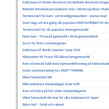
Eskilstuna GF Emelie Westlund och Nathalie Westlund uttagna
Nathalie Westlund personbästa i barr i Världscupsfinal i Chall
Terminsstart för barn- och breddgymnastiken - platser kvar!
Snart dags att dra igång vår populära GRATISGYMNASTIK i Ä
Terminsstart för vår populära Vuxengymnastik!
Open Gym - Prova på gymnastik i Vilsta gymnastikhall
Succé för årets sommargympa
Eskilstuna GF Nordic Summer Camp 2025
Välkommen till Prova-På Gibbon barngymnastik
Kom och besök Eskilstuna Gymnastikförening på Eskilstunaf
Gratis sommarträning hos KRAFT TRÄNING
Vilket fantastiskt EM!
Vilka underbara olympiadagar vi har haft!
Kom och hälsa på EGF under Olympiadagarna
Vilket fantastiskt EM-kval för våra Eskilstuna GF tjejer!
Björn Hell - Sörjd och saknad