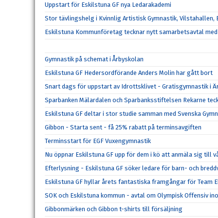
Uppstart för Eskilstuna GF nya Ledarakademi
Stor tävlingshelg i Kvinnlig Artistisk Gymnastik, Vilstahallen,
Eskilstuna Kommunföretag tecknar nytt samarbetsavtal med 
Gymnastik på schemat i Årbyskolan
Eskilstuna GF Hedersordförande Anders Molin har gått bort
Snart dags för uppstart av Idrottsklivet - Gratisgymnastik i
Sparbanken Mälardalen och Sparbanksstiftelsen Rekarne tec
Eskilstuna GF deltar i stor studie samman med Svenska Gym
Gibbon - Starta sent - få 25% rabatt på terminsavgiften
Terminsstart för EGF Vuxengymnastik
Nu öppnar Eskilstuna GF upp för dem i kö att anmäla sig till
Efterlysning - Eskilstuna GF söker ledare för barn- och bre
Eskilstuna GF hyllar årets fantastiska framgångar för Team El
SOK och Eskilstuna kommun - avtal om Olympisk Offensiv ino
Gibbonmärken och Gibbon t-shirts till försäljning