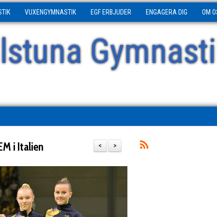
STIK
VUXENGYMNASTIK
EGF ERBJUDER
ENGAGERA DIG
OM O
ilstuna Gymnasti
M i Italien
<
>