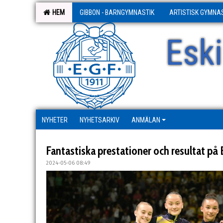
HEM
GIBBON - BARNGYMNASTIK
ARTISTISK GYMNA
Esk
NYHETER
NYHETSARKIV
ANMÄLAN
Fantastiska prestationer och resultat på E
2024-05-06 08:49