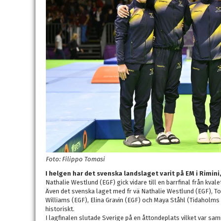
Foto: Filippo Tomasi
I helgen har det svenska landslaget varit på EM i Rimini,
Nathalie Westlund (EGF) gick vidare till en barrfinal från kva
Även det svenska laget med fr vä Nathalie Westlund (EGF), T
Williams (EGF), Elina Gravin (EGF) och Maya Ståhl (Tidaholms GS
historiskt.
I lagfinalen slutade Sverige på en åttondeplats vilket var s