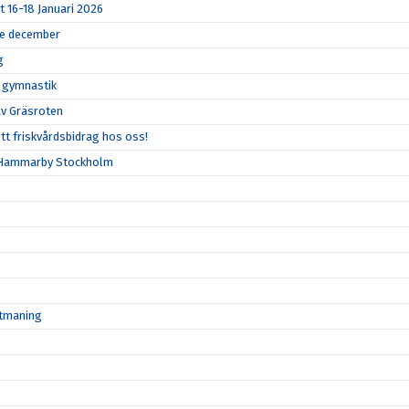
t 16-18 Januari 2026
14e december
g
k gymnastik
 av Gräsroten
tt friskvårdsbidrag hos oss!
- Hammarby Stockholm
utmaning