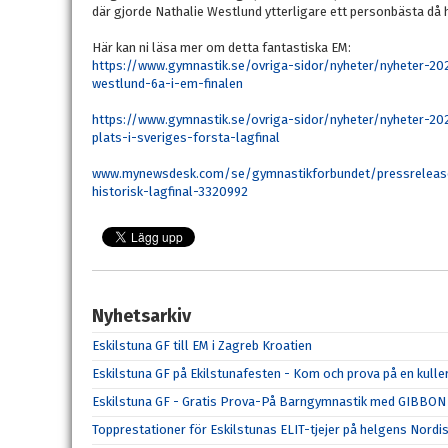
där gjorde Nathalie Westlund ytterligare ett personbästa då 
Här kan ni läsa mer om detta fantastiska EM:
https://www.gymnastik.se/ovriga-sidor/nyheter/nyheter-2
westlund-6a-i-em-finalen
https://www.gymnastik.se/ovriga-sidor/nyheter/nyheter-2
plats-i-sveriges-forsta-lagfinal
www.mynewsdesk.com/se/gymnastikforbundet/pressreleases
historisk-lagfinal-3320992
Nyhetsarkiv
Eskilstuna GF till EM i Zagreb Kroatien
Eskilstuna GF på Ekilstunafesten - Kom och prova på en kulle
Eskilstuna GF - Gratis Prova-På Barngymnastik med GIBBON
Topprestationer för Eskilstunas ELIT-tjejer på helgens Nordi