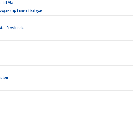
 till VM
enger Cup i Paris i helgen
rsta-Fröslunda
esten