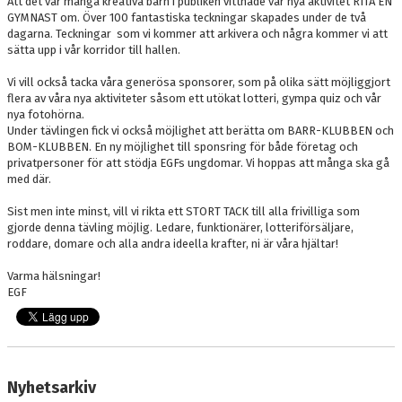
Att det var många kreativa barn i publiken vittnade vår nya aktivitet RITA EN
GYMNAST om. Över 100 fantastiska teckningar skapades under de två
dagarna. Teckningar som vi kommer att arkivera och några kommer vi att
sätta upp i vår korridor till hallen.
Vi vill också tacka våra generösa sponsorer, som på olika sätt möjliggjort
flera av våra nya aktiviteter såsom ett utökat lotteri, gympa quiz och vår
nya fotohörna.
Under tävlingen fick vi också möjlighet att berätta om BARR-KLUBBEN och
BOM-KLUBBEN. En ny möjlighet till sponsring för både företag och
privatpersoner för att stödja EGFs ungdomar. Vi hoppas att många ska gå
med där.
Sist men inte minst, vill vi rikta ett STORT TACK till alla frivilliga som
gjorde denna tävling möjlig. Ledare, funktionärer, lotteriförsäljare,
roddare, domare och alla andra ideella krafter, ni är våra hjältar!
Varma hälsningar!
EGF
Nyhetsarkiv