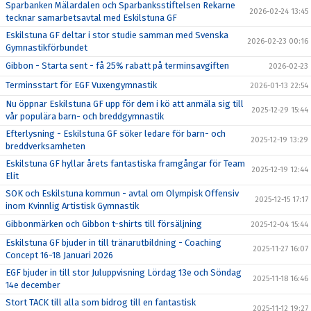
Sparbanken Mälardalen och Sparbanksstiftelsen Rekarne
2026-02-24 13:45
tecknar samarbetsavtal med Eskilstuna GF
Eskilstuna GF deltar i stor studie samman med Svenska
2026-02-23 00:16
Gymnastikförbundet
Gibbon - Starta sent - få 25% rabatt på terminsavgiften
2026-02-23
Terminsstart för EGF Vuxengymnastik
2026-01-13 22:54
Nu öppnar Eskilstuna GF upp för dem i kö att anmäla sig till
2025-12-29 15:44
vår populära barn- och breddgymnastik
Efterlysning - Eskilstuna GF söker ledare för barn- och
2025-12-19 13:29
breddverksamheten
Eskilstuna GF hyllar årets fantastiska framgångar för Team
2025-12-19 12:44
Elit
SOK och Eskilstuna kommun - avtal om Olympisk Offensiv
2025-12-15 17:17
inom Kvinnlig Artistisk Gymnastik
Gibbonmärken och Gibbon t-shirts till försäljning
2025-12-04 15:44
Eskilstuna GF bjuder in till tränarutbildning - Coaching
2025-11-27 16:07
Concept 16-18 Januari 2026
EGF bjuder in till stor Juluppvisning Lördag 13e och Söndag
2025-11-18 16:46
14e december
Stort TACK till alla som bidrog till en fantastisk
2025-11-12 19:27