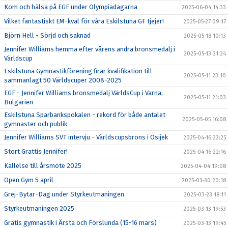
Kom och hälsa på EGF under Olympiadagarna
2025-06-04 14:33
Vilket fantastiskt EM-kval för våra Eskilstuna GF tjejer!
2025-05-27 09:17
Björn Hell - Sörjd och saknad
2025-05-18 10:13
Jennifer Williams hemma efter vårens andra bronsmedalj i
2025-05-13 21:24
Världscup
Eskilstuna Gymnastikförening firar kvalifikation till
2025-05-11 23:10
sammanlagt 50 Världscuper 2008-2025
EGF - Jennifer Williams bronsmedalj VärldsCup i Varna,
2025-05-11 21:03
Bulgarien
Eskilstuna Sparbankspokalen - rekord för både antalet
2025-05-05 16:08
gymnaster och publik
Jennifer Williams SVT intervju - Världscupsbrons i Osijek
2025-04-16 22:25
Stort Grattis Jennifer!
2025-04-16 22:16
Kallelse till årsmöte 2025
2025-04-04 19:08
Open Gym 5 april
2025-03-30 20:18
Grej-Bytar-Dag under Styrkeutmaningen
2025-03-23 18:11
Styrkeutmaningen 2025
2025-03-13 19:53
Gratis gymnastik i Ärsta och Förslunda (15-16 mars)
2025-03-13 19:45