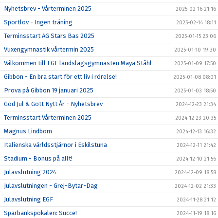
Nyhetsbrev - Vårterminen 2025
2025-02-16 21:16
Sportlov - Ingen träning
2025-02-14 18:11
Terminsstart AG Stars Bas 2025
2025-01-15 23:06
Vuxengymnastik vårtermin 2025
2025-01-10 19:30
Välkommen till EGF landslagsgymnasten Maya Ståhl
2025-01-09 17:50
Gibbon - En bra start för ett liv i rörelse!
2025-01-08 08:01
Prova på Gibbon 19 januari 2025
2025-01-03 18:50
God Jul & Gott Nytt År - Nyhetsbrev
2024-12-23 21:34
Terminsstart Vårterminen 2025
2024-12-23 20:35
Magnus Lindbom
2024-12-13 16:32
Italienska världsstjärnor i Eskilstuna
2024-12-11 21:42
Stadium - Bonus på allt!
2024-12-10 21:56
Julavslutning 2024
2024-12-09 18:58
Julavslutningen - Grej-Bytar-Dag
2024-12-02 21:33
Julavslutning EGF
2024-11-28 21:12
Sparbankspokalen: Succe!
2024-11-19 18:16