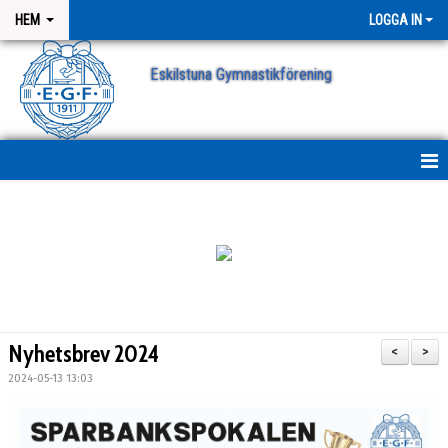
HEM
LOGGA IN
Eskilstuna Gymnastikförening
NYHETER
NYHETSARKIV
ANMÄLAN
Nyhetsbrev 2024
<
>
2024-05-13 13:03