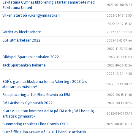
Eskilstuna Gymnastikförening startar samarbete med
2023-02-08 15:21
Eskilstuna United
Vilken start på vuxengymnastiken!
2023-01-18 16:50
2022-12-19 15:42
Värdet av ideelt arbete
2022-12-16 19:00
EGF utmärkelser 2022
2022-12-15 09:44
2022-11-23 10:46
Bildspel Sparbankspokalen 2022
2022-11-18 11:01
Tack Sparbanken Rekarne
2022-10-26 15:24
2022-10-24 14:28
EGF`s gymnastikstjärna Jonna Adlerteg i 2023 års
2022-08-19 08:37
Mästarnas mästare!
Fina placeringar för Elina Grawin på JEM
2022-08-15 11:46
EM i Artistisk Gymnastik 2022
2022-08-13 18:15
Klart vilka som kommer delta på EM och JEM i kvinnlig
2022-08-01 13:11
artistisk gymnastik
Summering resultat Elina Grawin EYOF
2022-08-01 12:53
Succé för Elina Grawin på EYOF i kvinnlig artistisk