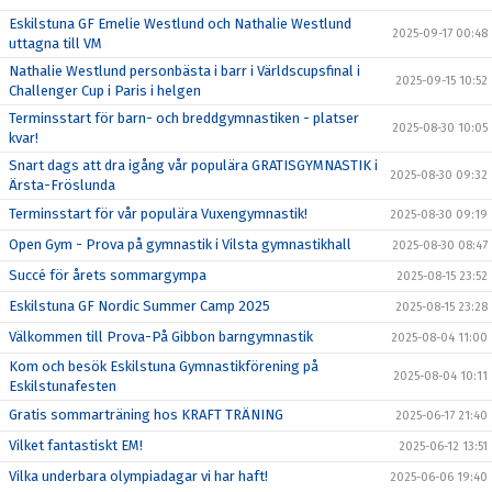
Eskilstuna GF Emelie Westlund och Nathalie Westlund
2025-09-17 00:48
uttagna till VM
Nathalie Westlund personbästa i barr i Världscupsfinal i
2025-09-15 10:52
Challenger Cup i Paris i helgen
Terminsstart för barn- och breddgymnastiken - platser
2025-08-30 10:05
kvar!
Snart dags att dra igång vår populära GRATISGYMNASTIK i
2025-08-30 09:32
Ärsta-Fröslunda
Terminsstart för vår populära Vuxengymnastik!
2025-08-30 09:19
Open Gym - Prova på gymnastik i Vilsta gymnastikhall
2025-08-30 08:47
Succé för årets sommargympa
2025-08-15 23:52
Eskilstuna GF Nordic Summer Camp 2025
2025-08-15 23:28
Välkommen till Prova-På Gibbon barngymnastik
2025-08-04 11:00
Kom och besök Eskilstuna Gymnastikförening på
2025-08-04 10:11
Eskilstunafesten
Gratis sommarträning hos KRAFT TRÄNING
2025-06-17 21:40
Vilket fantastiskt EM!
2025-06-12 13:51
Vilka underbara olympiadagar vi har haft!
2025-06-06 19:40