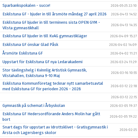
Sparbankspokalen - succe!
2026-05-25 22:10
Eskilstuna GF - bjuder in till årsmöte måndag 27 april 2026
2026-04-13 14:52
Eskilstuna GF bjuder in till terminens sista OPEN GYM -
2026-04-13 14:35
Vilsta gymnastikhall
Eskilstuna GF bjuder in till KvAG gymnastikläger
2026-04-09 15:27
Eskilstuna GF önskar Glad Påsk
2026-04-02 14:09
Årsmöte Eskilstuna GF
2026-04-02 11:21
Uppstart för Eskilstuna GF nya Ledarakademi
2026-03-24 11:29
Stor tävlingshelg i Kvinnlig Artistisk Gymnastik,
2026-03-16 10:55
Vilstahallen, Eskilstuna 9-10 Maj
Eskilstuna Kommunföretag tecknar nytt samarbetsavtal
2026-03-12 22:18
med Eskilstuna GF för perioden 2026 - 2028
2026-03-12 22:15
Gymnastik på schemat i Årbyskolan
2026-03-05 19:37
Eskilstuna GF Hedersordförande Anders Molin har gått
2026-03-05 19:22
bort
Snart dags för uppstart av Idrottsklivet - Gratisgymnastik i
2026-02-25
Ärsta och Lagersbergs skolor