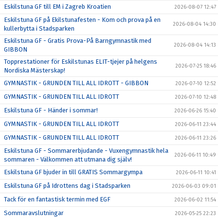
Eskilstuna GF till EM i Zagreb Kroatien
2026-08-07 12:47
Eskilstuna GF på Ekilstunafesten - Kom och prova på en
2026-08-04 14:30
kullerbytta i Stadsparken
Eskilstuna GF - Gratis Prova-På Barngymnastik med
2026-08-04 14:13
GIBBON
Topprestationer för Eskilstunas ELIT-tjejer på helgens
2026-07-25 18:46
Nordiska Mästerskap!
GYMNASTIK - GRUNDEN TILL ALL IDROTT - GIBBON
2026-07-10 12:52
GYMNASTIK - GRUNDEN TILL ALL IDROTT
2026-07-10 12:48
Eskilstuna GF - Händer i sommar!
2026-06-26 15:40
GYMNASTIK - GRUNDEN TILL ALL IDROTT
2026-06-11 23:44
GYMNASTIK - GRUNDEN TILL ALL IDROTT
2026-06-11 23:26
Eskilstuna GF - Sommarerbjudande - Vuxengymnastik hela
2026-06-11 10:49
sommaren - Välkommen att utmana dig själv!
Eskilstuna GF bjuder in till GRATIS Sommargympa
2026-06-11 10:41
Eskilstuna GF på Idrottens dag i Stadsparken
2026-06-03 09:01
Tack för en fantastisk termin med EGF
2026-06-02 11:54
Sommaravslutningar
2026-05-25 22:23