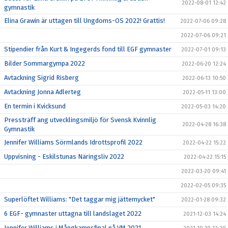
2022-08-01 12:42
gymnastik
Elina Grawin är uttagen till Ungdoms-OS 2022! Grattis!
2022-07-06 09:28
2022-07-06 09:21
Stipendier från Kurt & Ingegerds fond till EGF gymnaster
2022-07-01 09:13
Bilder Sommargympa 2022
2022-06-20 12:24
Avtackning Sigrid Risberg
2022-06-13 10:50
Avtackning Jonna Adlerteg
2022-05-11 13:00
En termin i Kvicksund
2022-05-03 14:20
Pressträff ang utvecklingsmiljö för Svensk Kvinnlig
2022-04-28 16:38
Gymnastik
Jennifer Williams Sörmlands Idrottsprofil 2022
2022-04-22 15:22
Uppvisning - Eskilstunas Näringsliv 2022
2022-04-22 15:15
2022-03-20 09:41
2022-02-05 09:35
Superlöftet Williams: "Det taggar mig jättemycket"
2022-01-28 09:32
6 EGF- gymnaster uttagna till landslaget 2022
2021-12-03 14:24
Jennifer Williams i Mångkampsfinal på VM 2021