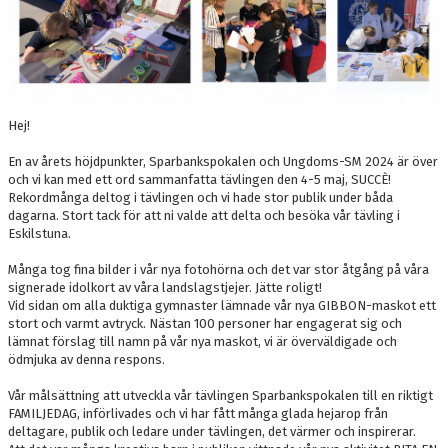
Hej!
En av årets höjdpunkter, Sparbankspokalen och Ungdoms-SM 2024 är över
och vi kan med ett ord sammanfatta tävlingen den 4-5 maj, SUCCÈ!
Rekordmånga deltog i tävlingen och vi hade stor publik under båda
dagarna. Stort tack för att ni valde att delta och besöka vår tävling i
Eskilstuna.
Många tog fina bilder i vår nya fotohörna och det var stor åtgång på våra
signerade idolkort av våra landslagstjejer. Jätte roligt!
Vid sidan om alla duktiga gymnaster lämnade vår nya GIBBON-maskot ett
stort och varmt avtryck. Nästan 100 personer har engagerat sig och
lämnat förslag till namn på vår nya maskot, vi är överväldigade och
ödmjuka av denna respons.
Vår målsättning att utveckla vår tävlingen Sparbankspokalen till en riktigt
FAMILJEDAG, införlivades och vi har fått många glada hejarop från
deltagare, publik och ledare under tävlingen, det värmer och inspirerar.