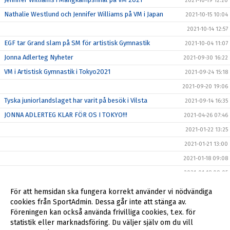
2021-10-19 12:20
Nathalie Westlund och Jennifer Williams på VM i Japan
2021-10-15 10:04
2021-10-14 12:57
EGF tar Grand slam på SM för artistisk Gymnastik
2021-10-04 11:07
Jonna Adlerteg Nyheter
2021-09-30 16:22
VM i Artistisk Gymnastik i Tokyo2021
2021-09-24 15:18
2021-09-20 19:06
Tyska juniorlandslaget har varit på besök i Vilsta
2021-09-14 16:35
JONNA ADLERTEG KLAR FÖR OS I TOKYO!!!
2021-04-26 07:46
2021-01-22 13:25
2021-01-21 13:00
2021-01-18 09:08
2021-01-18 09:05
2021-01-14 10:19
För att hemsidan ska fungera korrekt använder vi nödvändiga
cookies från SportAdmin. Dessa går inte att stänga av.
2020-07-24 09:45
Föreningen kan också använda frivilliga cookies, t.ex. för
2019-10-06 13:13
statistik eller marknadsföring. Du väljer själv om du vill