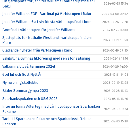
Fin fjärdeplats för Jennifer Williams i världscupsfinalen i
2024-03-25 15:34
Baku
Jennifer Willams EGF i Barrfinal på Världscupen i Baku
2024-03-08 09:12
Jennifer Williams 6:a i sin första världscupsfinal i bom
2024-02-26 09:28
Bomfinal i världscupen för Jennifer Williams
2024-02-25 16:00
Sjätteplats för Nathalie Westlund i världscupsfinalen i
2024-02-21 10:50
Kairo
Glädjande nyheter från Världscupen i Kairo
2024-02-16 09:10
Eskilstuna Gymnastikförening med i en stor satsning
2024-02-14 11:16
Välkomna till vårterminen 2024!
2024-01-29 14:00
God Jul och Gott Nytt År
2023-12-21 14:01
Ny föreningskollektion
2023-09-19 13:25
Bilder Sommargympa 2023
2023-07-28 16:43
Sparbankspokalen och USM 2023
2023-05-16 16:26
Intervju Jonna Adlerteg med vår huvudsponsor Sparbanken
2023-04-06 13:51
Rekarne
Tack till Sparbanken Rekarne och Sparbanksstiftelsen
2023-02-10 15:19
Redaren