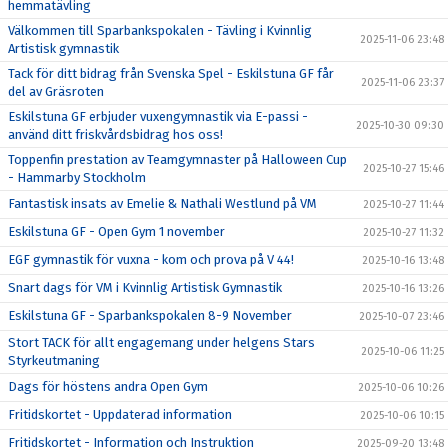
hemmatävling
Välkommen till Sparbankspokalen - Tävling i Kvinnlig
2025-11-06 23:48
Artistisk gymnastik
Tack för ditt bidrag från Svenska Spel - Eskilstuna GF får
2025-11-06 23:37
del av Gräsroten
Eskilstuna GF erbjuder vuxengymnastik via E-passi -
2025-10-30 09:30
använd ditt friskvårdsbidrag hos oss!
Toppenfin prestation av Teamgymnaster på Halloween Cup
2025-10-27 15:46
- Hammarby Stockholm
Fantastisk insats av Emelie & Nathali Westlund på VM
2025-10-27 11:44
Eskilstuna GF - Open Gym 1 november
2025-10-27 11:32
EGF gymnastik för vuxna - kom och prova på V 44!
2025-10-16 13:48
Snart dags för VM i Kvinnlig Artistisk Gymnastik
2025-10-16 13:26
Eskilstuna GF - Sparbankspokalen 8-9 November
2025-10-07 23:46
Stort TACK för allt engagemang under helgens Stars
2025-10-06 11:25
Styrkeutmaning
Dags för höstens andra Open Gym
2025-10-06 10:26
Fritidskortet - Uppdaterad information
2025-10-06 10:15
Fritidskortet - Information och Instruktion
2025-09-20 13:48