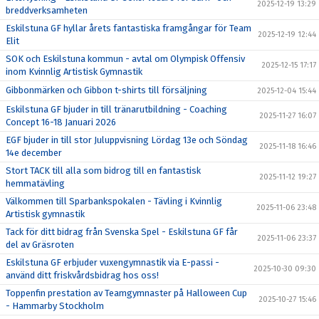
2025-12-19 13:29
breddverksamheten
Eskilstuna GF hyllar årets fantastiska framgångar för Team
2025-12-19 12:44
Elit
SOK och Eskilstuna kommun - avtal om Olympisk Offensiv
2025-12-15 17:17
inom Kvinnlig Artistisk Gymnastik
Gibbonmärken och Gibbon t-shirts till försäljning
2025-12-04 15:44
Eskilstuna GF bjuder in till tränarutbildning - Coaching
2025-11-27 16:07
Concept 16-18 Januari 2026
EGF bjuder in till stor Juluppvisning Lördag 13e och Söndag
2025-11-18 16:46
14e december
Stort TACK till alla som bidrog till en fantastisk
2025-11-12 19:27
hemmatävling
Välkommen till Sparbankspokalen - Tävling i Kvinnlig
2025-11-06 23:48
Artistisk gymnastik
Tack för ditt bidrag från Svenska Spel - Eskilstuna GF får
2025-11-06 23:37
del av Gräsroten
Eskilstuna GF erbjuder vuxengymnastik via E-passi -
2025-10-30 09:30
använd ditt friskvårdsbidrag hos oss!
Toppenfin prestation av Teamgymnaster på Halloween Cup
2025-10-27 15:46
- Hammarby Stockholm