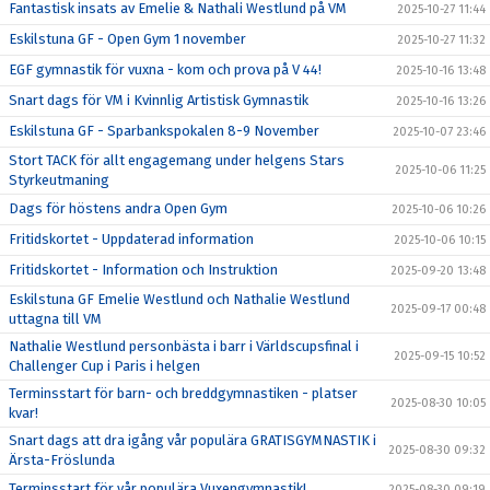
Fantastisk insats av Emelie & Nathali Westlund på VM
2025-10-27 11:44
Eskilstuna GF - Open Gym 1 november
2025-10-27 11:32
EGF gymnastik för vuxna - kom och prova på V 44!
2025-10-16 13:48
Snart dags för VM i Kvinnlig Artistisk Gymnastik
2025-10-16 13:26
Eskilstuna GF - Sparbankspokalen 8-9 November
2025-10-07 23:46
Stort TACK för allt engagemang under helgens Stars
2025-10-06 11:25
Styrkeutmaning
Dags för höstens andra Open Gym
2025-10-06 10:26
Fritidskortet - Uppdaterad information
2025-10-06 10:15
Fritidskortet - Information och Instruktion
2025-09-20 13:48
Eskilstuna GF Emelie Westlund och Nathalie Westlund
2025-09-17 00:48
uttagna till VM
Nathalie Westlund personbästa i barr i Världscupsfinal i
2025-09-15 10:52
Challenger Cup i Paris i helgen
Terminsstart för barn- och breddgymnastiken - platser
2025-08-30 10:05
kvar!
Snart dags att dra igång vår populära GRATISGYMNASTIK i
2025-08-30 09:32
Ärsta-Fröslunda
Terminsstart för vår populära Vuxengymnastik!
2025-08-30 09:19