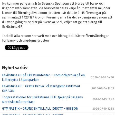
Nu kommer pengarna från Svenska Spel som ett bidrag till barn- och
ungdomsverksamheten. Via Gräsroten delas varje år ut ett antal miljoner
kronor till föreningslivet inom idrotten. I år delade 9 115 föreningar på
sammanlagt 1 123 197 kronor. Föreningarna får del av pengarna genom att
du, varje gång du spelar på Svenska Spel, väljer att ge ett bidrag till
Eskilstuna GF.
Tack till alla er som har varit med och bidragit till bättre förutsättningar
för barn- och ungdomsidrotten!
Nyhetsarkiv
Eskilstuna GF på Ekilstunafesten - Kom och prova på en
2026-08-04 14:30
kullerbytta i Stadsparken
Eskilstuna GF - Gratis Prova-På Barngymnastik med
2026-08-04 14:13
GIBBON
Topprestationer för Eskilstunas ELIT-tjejer på helgens
2026-07-25 18:46
Nordiska Mästerskap!
GYMNASTIK - GRUNDEN TILL ALL IDROTT - GIBBON
2026-07-10 12:52