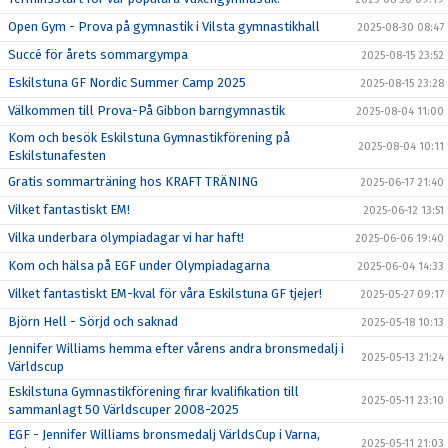
Open Gym - Prova på gymnastik i Vilsta gymnastikhall
2025-08-30 08:47
Succé för årets sommargympa
2025-08-15 23:52
Eskilstuna GF Nordic Summer Camp 2025
2025-08-15 23:28
Välkommen till Prova-På Gibbon barngymnastik
2025-08-04 11:00
Kom och besök Eskilstuna Gymnastikförening på
2025-08-04 10:11
Eskilstunafesten
Gratis sommarträning hos KRAFT TRÄNING
2025-06-17 21:40
Vilket fantastiskt EM!
2025-06-12 13:51
Vilka underbara olympiadagar vi har haft!
2025-06-06 19:40
Kom och hälsa på EGF under Olympiadagarna
2025-06-04 14:33
Vilket fantastiskt EM-kval för våra Eskilstuna GF tjejer!
2025-05-27 09:17
Björn Hell - Sörjd och saknad
2025-05-18 10:13
Jennifer Williams hemma efter vårens andra bronsmedalj i
2025-05-13 21:24
Världscup
Eskilstuna Gymnastikförening firar kvalifikation till
2025-05-11 23:10
sammanlagt 50 Världscuper 2008-2025
EGF - Jennifer Williams bronsmedalj VärldsCup i Varna,
2025-05-11 21:03