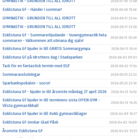
GYMNASTIK - GRUNDEN TILL ALL IDROTT
2026-07-10 12:48
Eskilstuna GF - Händer i sommar!
2026-06-26 15:40
GYMNASTIK - GRUNDEN TILL ALL IDROTT
2026-06-11 23:44
GYMNASTIK - GRUNDEN TILL ALL IDROTT
2026-06-11 23:26
Eskilstuna GF - Sommarerbjudande - Vuxengymnastik hela
2026-06-11 10:49
sommaren - Välkommen att utmana dig själv!
Eskilstuna GF bjuder in till GRATIS Sommargympa
2026-06-11 10:41
Eskilstuna GF på Idrottens dag i Stadsparken
2026-06-03 09:01
Tack för en fantastisk termin med EGF
2026-06-02 11:54
Sommaravslutningar
2026-05-25 22:23
Sparbankspokalen - succe!
2026-05-25 22:10
Eskilstuna GF - bjuder in till årsmöte måndag 27 april 2026
2026-04-13 14:52
Eskilstuna GF bjuder in till terminens sista OPEN GYM -
2026-04-13 14:35
Vilsta gymnastikhall
Eskilstuna GF bjuder in till KvAG gymnastikläger
2026-04-09 15:27
Eskilstuna GF önskar Glad Påsk
2026-04-02 14:09
Årsmöte Eskilstuna GF
2026-04-02 11:21