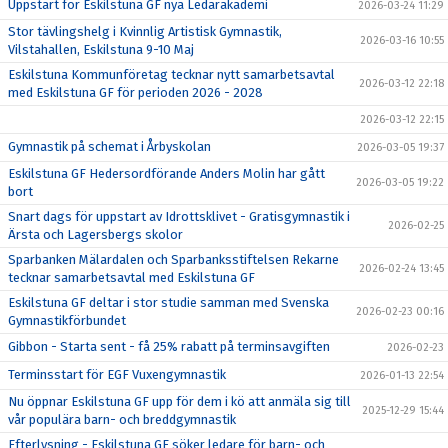
Uppstart för Eskilstuna GF nya Ledarakademi
2026-03-24 11:29
Stor tävlingshelg i Kvinnlig Artistisk Gymnastik,
2026-03-16 10:55
Vilstahallen, Eskilstuna 9-10 Maj
Eskilstuna Kommunföretag tecknar nytt samarbetsavtal
2026-03-12 22:18
med Eskilstuna GF för perioden 2026 - 2028
2026-03-12 22:15
Gymnastik på schemat i Årbyskolan
2026-03-05 19:37
Eskilstuna GF Hedersordförande Anders Molin har gått
2026-03-05 19:22
bort
Snart dags för uppstart av Idrottsklivet - Gratisgymnastik i
2026-02-25
Ärsta och Lagersbergs skolor
Sparbanken Mälardalen och Sparbanksstiftelsen Rekarne
2026-02-24 13:45
tecknar samarbetsavtal med Eskilstuna GF
Eskilstuna GF deltar i stor studie samman med Svenska
2026-02-23 00:16
Gymnastikförbundet
Gibbon - Starta sent - få 25% rabatt på terminsavgiften
2026-02-23
Terminsstart för EGF Vuxengymnastik
2026-01-13 22:54
Nu öppnar Eskilstuna GF upp för dem i kö att anmäla sig till
2025-12-29 15:44
vår populära barn- och breddgymnastik
Efterlysning - Eskilstuna GF söker ledare för barn- och