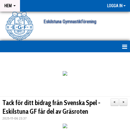
HEM
LOGGA IN
Eskilstuna Gymnastikförening
NYHETER
NYHETSARKIV
ANMÄLAN
Tack för ditt bidrag från Svenska Spel -
<
>
Eskilstuna GF får del av Gräsroten
2025-11-06 23:37