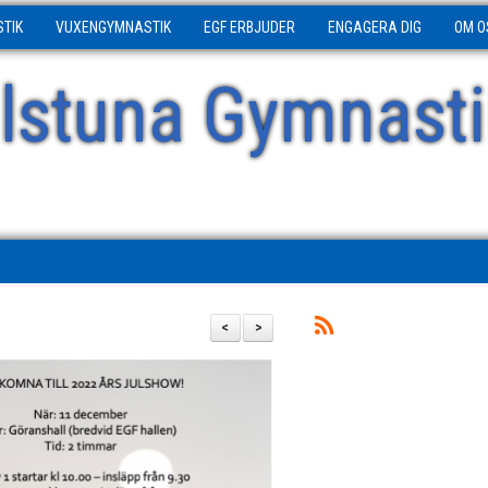
STIK
VUXENGYMNASTIK
EGF ERBJUDER
ENGAGERA DIG
OM O
ilstuna Gymnasti
<
>