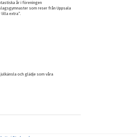
astiska år i föreningen
andslagsgymnaster som reser från Uppsala
lilla extra”.
 julkänsla och glädje som våra