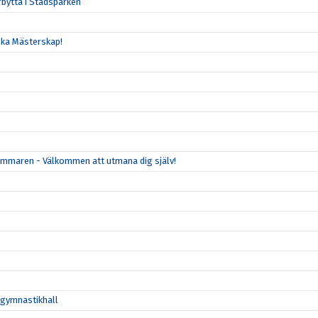
rbytta i Stadsparken
ska Mästerskap!
mmaren - Välkommen att utmana dig själv!
a gymnastikhall