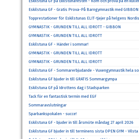
Eskilstuna GF på Ekilstunafesten - Kom och prova på en kulle
Eskilstuna GF - Gratis Prova-På Barngymnastik med GIBBON
Topprestationer för Eskilstunas ELIT-tjejer på helgens Nordi
GYMNASTIK - GRUNDEN TILL ALL IDROTT - GIBBON
GYMNASTIK - GRUNDEN TILL ALL IDROTT
Eskilstuna GF - Händer i sommar!
GYMNASTIK - GRUNDEN TILL ALL IDROTT
GYMNASTIK - GRUNDEN TILL ALL IDROTT
Eskilstuna GF - Sommarerbjudande - Vuxengymnastik hela so
Eskilstuna GF bjuder in till GRATIS Sommargympa
Eskilstuna GF på Idrottens dag i Stadsparken
Tack för en fantastisk termin med EGF
Sommaravslutningar
Sparbankspokalen - succe!
Eskilstuna GF - bjuder in till årsmöte måndag 27 april 2026
Eskilstuna GF bjuder in till terminens sista OPEN GYM - Vilst