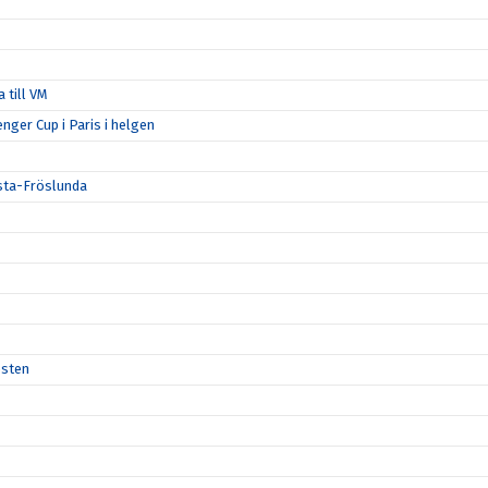
 till VM
enger Cup i Paris i helgen
rsta-Fröslunda
esten