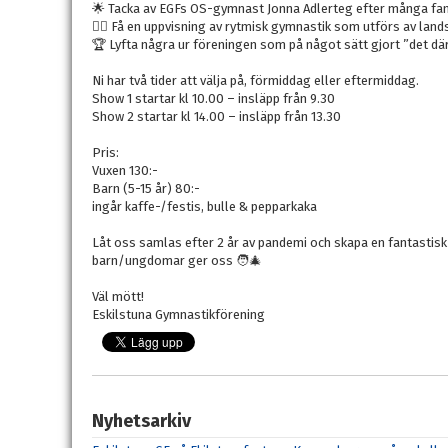
🌟 Tacka av EGFs OS-gymnast Jonna Adlerteg efter många fant
🤸‍♂️ Få en uppvisning av rytmisk gymnastik som utförs av l
🏆 Lyfta några ur föreningen som på något sätt gjort ”det där 
Ni har två tider att välja på, förmiddag eller eftermiddag.
Show 1 startar kl 10.00 – insläpp från 9.30
Show 2 startar kl 14.00 – insläpp från 13.30
Pris:
Vuxen 130:-
Barn (5-15 år) 80:-
ingår kaffe-/festis, bulle & pepparkaka
Låt oss samlas efter 2 år av pandemi och skapa en fantastisk
barn/ungdomar ger oss 🧑‍🎄
Väl mött!
Eskilstuna Gymnastikförening
Nyhetsarkiv