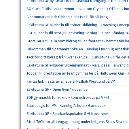
Eskilstuna GF hyllar årets fantastiska framgångar för Team El
SOK och Eskilstuna kommun - avtal om Olympisk Offensiv ino
Gibbonmärken och Gibbon t-shirts till försäljning
Eskilstuna GF bjuder in till tränarutbildning - Coaching Concep
EGF bjuder in till stor Juluppvisning Lördag 13e och Söndag 
Stort TACK till alla som bidrog till en fantastisk hemmatävlin
Välkommen till Sparbankspokalen - Tävling i Kvinnlig Artistis
Tack för ditt bidrag från Svenska Spel - Eskilstuna GF får del
Eskilstuna GF erbjuder vuxengymnastik via E-passi - använd di
Toppenfin prestation av Teamgymnaster på Halloween Cup 
Fantastisk insats av Emelie & Nathali Westlund på VM
Eskilstuna GF - Open Gym 1 november
EGF gymnastik för vuxna - kom och prova på V 44!
Snart dags för VM i Kvinnlig Artistisk Gymnastik
Eskilstuna GF - Sparbankspokalen 8-9 November
Stort TACK för allt engagemang under helgens Stars Styrke