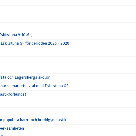
 Eskilstuna 9-10 Maj
Eskilstuna GF för perioden 2026 - 2028
 Ärsta och Lagersbergs skolor
knar samarbetsavtal med Eskilstuna GF
nastikförbundet
 vår populära barn- och breddgymnastik
ddverksamheten