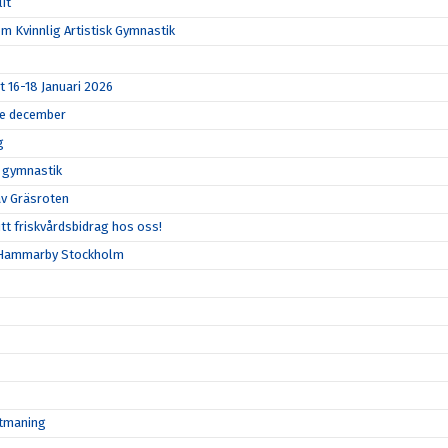
it
m Kvinnlig Artistisk Gymnastik
t 16-18 Januari 2026
14e december
g
k gymnastik
 av Gräsroten
tt friskvårdsbidrag hos oss!
- Hammarby Stockholm
utmaning