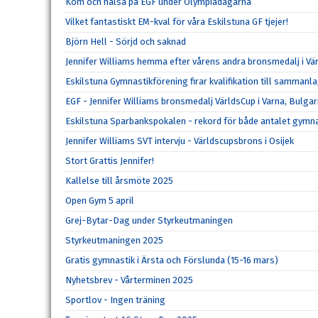
Kom och hälsa på EGF under Olympiadagarna
Vilket fantastiskt EM-kval för våra Eskilstuna GF tjejer!
Björn Hell - Sörjd och saknad
Jennifer Williams hemma efter vårens andra bronsmedalj i Vä
Eskilstuna Gymnastikförening firar kvalifikation till samman
EGF - Jennifer Williams bronsmedalj VärldsCup i Varna, Bulgar
Eskilstuna Sparbankspokalen - rekord för både antalet gymna
Jennifer Williams SVT intervju - Världscupsbrons i Osijek
Stort Grattis Jennifer!
Kallelse till årsmöte 2025
Open Gym 5 april
Grej-Bytar-Dag under Styrkeutmaningen
Styrkeutmaningen 2025
Gratis gymnastik i Ärsta och Förslunda (15-16 mars)
Nyhetsbrev - Vårterminen 2025
Sportlov - Ingen träning