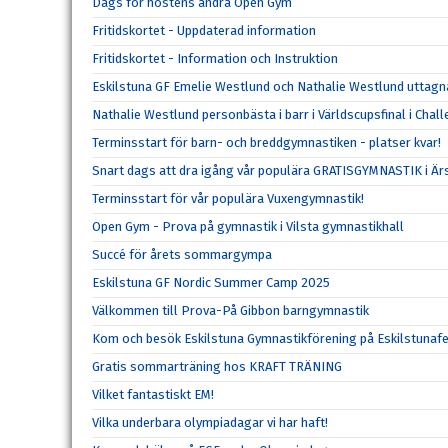
Dags för höstens andra Open Gym
Fritidskortet - Uppdaterad information
Fritidskortet - Information och Instruktion
Eskilstuna GF Emelie Westlund och Nathalie Westlund uttagna
Nathalie Westlund personbästa i barr i Världscupsfinal i Chall
Terminsstart för barn- och breddgymnastiken - platser kvar!
Snart dags att dra igång vår populära GRATISGYMNASTIK i Ä
Terminsstart för vår populära Vuxengymnastik!
Open Gym - Prova på gymnastik i Vilsta gymnastikhall
Succé för årets sommargympa
Eskilstuna GF Nordic Summer Camp 2025
Välkommen till Prova-På Gibbon barngymnastik
Kom och besök Eskilstuna Gymnastikförening på Eskilstunaf
Gratis sommarträning hos KRAFT TRÄNING
Vilket fantastiskt EM!
Vilka underbara olympiadagar vi har haft!