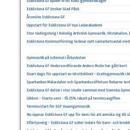
Eskilstuna GF bjuder in till KvAG gymnastikläger
Eskilstuna GF önskar Glad Påsk
Årsmöte Eskilstuna GF
Uppstart för Eskilstuna GF nya Ledarakademi
Stor tävlingshelg i Kvinnlig Artistisk Gymnastik, Vilstahallen,
Eskilstuna Kommunföretag tecknar nytt samarbetsavtal med 
Gymnastik på schemat i Årbyskolan
Eskilstuna GF Hedersordförande Anders Molin har gått bort
Snart dags för uppstart av Idrottsklivet - Gratisgymnastik i
Sparbanken Mälardalen och Sparbanksstiftelsen Rekarne tec
Eskilstuna GF deltar i stor studie samman med Svenska Gym
Gibbon - Starta sent - få 25% rabatt på terminsavgiften
Terminsstart för EGF Vuxengymnastik
Nu öppnar Eskilstuna GF upp för dem i kö att anmäla sig till
Efterlysning - Eskilstuna GF söker ledare för barn- och bre