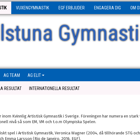
STIK
VUXENGYMNASTIK
EGF ERBJUDER
ENGAGERA DIG
OM O
ilstuna Gymnasti
AG TEAM
AG ELIT
LA RESULTAT
INTERNATIONELLA RESULTAT
 inom Kvinnlig Artistisk Gymnastik i Sverige. Föreningen har numera en stark t
onell nivå så som EM, VM och t.o.m Olympiska Spelen.
iskt spel i Artistisk Gymnastik, Veronica Wagner (2004, då tillhörande STG oc
och Emma Larsson (Rio de Janeiro, 2016, EGF).