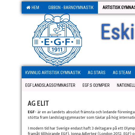
HEM
GIBBON - BARNGYMNASTIK
ARTISTISK GYMNA
Esk
KVINNLIG ARTISTISK GYMNASTIK
AG STARS
AG STEAM
EGF LANDSLAGSGYMNASTER
EGF:S OLYMPIER
NATIONEL
AG ELIT
EGF
- är en av landets absolut främsta och ledande föreningar
stötta fram landslagsgymnaster som tävlar på hög internati
I modern tid har Sverige endast haft 3 deltagare på ett Olymp
framåt tillhörande EGF), Jonna Adlerteg (London 2012, EGF) 