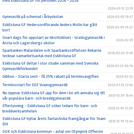
med Eskilstuna GF för perioden 2026 - 2028
2026-03-12 22:15
Gymnastik på schemat i Årbyskolan
2026-03-05 19:37
Eskilstuna GF Hedersordförande Anders Molin har gått
2026-03-05 19:22
bort
Snart dags för uppstart av Idrottsklivet - Gratisgymnastik i
2026-02-25
Ärsta och Lagersbergs skolor
Sparbanken Mälardalen och Sparbanksstiftelsen Rekarne
2026-02-24 13:45
tecknar samarbetsavtal med Eskilstuna GF
Eskilstuna GF deltar i stor studie samman med Svenska
2026-02-23 00:16
Gymnastikförbundet
Gibbon - Starta sent - få 25% rabatt på terminsavgiften
2026-02-23
Terminsstart för EGF Vuxengymnastik
2026-01-13 22:54
Nu öppnar Eskilstuna GF upp för dem i kö att anmäla sig till
2025-12-29 15:44
vår populära barn- och breddgymnastik
Efterlysning - Eskilstuna GF söker ledare för barn- och
2025-12-19 13:29
breddverksamheten
Eskilstuna GF hyllar årets fantastiska framgångar för Team
2025-12-19 12:44
Elit
SOK och Eskilstuna kommun - avtal om Olympisk Offensiv