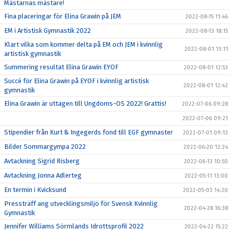
Mästarnas mästare!
Fina placeringar för Elina Grawin på JEM
2022-08-15 11:46
EM i Artistisk Gymnastik 2022
2022-08-13 18:15
Klart vilka som kommer delta på EM och JEM i kvinnlig
2022-08-01 13:11
artistisk gymnastik
Summering resultat Elina Grawin EYOF
2022-08-01 12:53
Succé för Elina Grawin på EYOF i kvinnlig artistisk
2022-08-01 12:42
gymnastik
Elina Grawin är uttagen till Ungdoms-OS 2022! Grattis!
2022-07-06 09:28
2022-07-06 09:21
Stipendier från Kurt & Ingegerds fond till EGF gymnaster
2022-07-01 09:13
Bilder Sommargympa 2022
2022-06-20 12:24
Avtackning Sigrid Risberg
2022-06-13 10:50
Avtackning Jonna Adlerteg
2022-05-11 13:00
En termin i Kvicksund
2022-05-03 14:20
Pressträff ang utvecklingsmiljö för Svensk Kvinnlig
2022-04-28 16:38
Gymnastik
Jennifer Williams Sörmlands Idrottsprofil 2022
2022-04-22 15:22