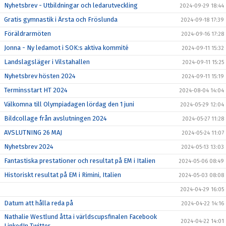
Nyhetsbrev - Utbildningar och ledarutveckling
2024-09-29 18:44
Gratis gymnastik i Ärsta och Fröslunda
2024-09-18 17:39
Föräldrarmöten
2024-09-16 17:28
Jonna - Ny ledamot i SOK:s aktiva kommité
2024-09-11 15:32
Landslagsläger i Vilstahallen
2024-09-11 15:25
Nyhetsbrev hösten 2024
2024-09-11 15:19
Terminsstart HT 2024
2024-08-04 14:04
Välkomna till Olympiadagen lördag den 1 juni
2024-05-29 12:04
Bildcollage från avslutningen 2024
2024-05-27 11:28
AVSLUTNING 26 MAJ
2024-05-24 11:07
Nyhetsbrev 2024
2024-05-13 13:03
Fantastiska prestationer och resultat på EM i Italien
2024-05-06 08:49
Historiskt resultat på EM i Rimini, Italien
2024-05-03 08:08
2024-04-29 16:05
Datum att hålla reda på
2024-04-22 14:16
Nathalie Westlund åtta i världscupsfinalen Facebook
2024-04-22 14:01
LinkedIn Twitter