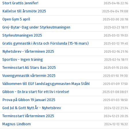
Stort Grattis Jennifer!
2025-04-16 22:16
Kallelse till årsmöte 2025
2025-04-04 19:08
Open Gym 5 april
2025-03-30 20:18
Grej-Bytar-Dag under Styrkeutmaningen
2025-03-23 18:11
Styrkeutmaningen 2025
2025-03-13 19:53
Gratis gymnastik i Ärsta och Förslunda (15-16 mars)
2025-03-13 19:45
Nyhetsbrev - Vårterminen 2025
2025-02-16 21:16
Sportlov - Ingen träning
2025-02-14 18:11
Terminsstart AG Stars Bas 2025
2025-01-15 23:06
Vuxengymnastik vårtermin 2025
2025-01-10 19:30
Välkommen till EGF landslagsgymnasten Maya Ståhl
2025-01-09 17:50
Gibbon - En bra start för ett liv i rörelse!
2025-01-08 08:01
Prova på Gibbon 19 januari 2025
2025-01-03 18:50
God Jul & Gott Nytt År - Nyhetsbrev
2024-12-23 21:34
Terminsstart Vårterminen 2025
2024-12-23 20:35
Magnus Lindbom
2024-12-13 16:32