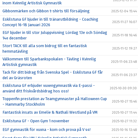
2025-12-15 17:17
inom Kvinnlig Artistisk Gymnastik
Gibbonmärken och Gibbon t-shirts till försäljning
2025-12-04 15:44
Eskilstuna GF bjuder in till tränarutbildning - Coaching
2025-11-27 16:07
Concept 16-18 Januari 2026
EGF bjuder in till stor Juluppvisning Lördag 13e och Söndag
2025-11-18 16:46
14e december
Stort TACK till alla som bidrog till en fantastisk
2025-11-12 19:27
hemmatävling
Välkommen till Sparbankspokalen - Tävling i Kvinnlig
2025-11-06 23:48
Artistisk gymnastik
Tack för ditt bidrag från Svenska Spel - Eskilstuna GF får
2025-11-06 23:37
del av Gräsroten
Eskilstuna GF erbjuder vuxengymnastik via E-passi -
2025-10-30 09:30
använd ditt friskvårdsbidrag hos oss!
Toppenfin prestation av Teamgymnaster på Halloween Cup
2025-10-27 15:46
- Hammarby Stockholm
Fantastisk insats av Emelie & Nathali Westlund på VM
2025-10-27 11:44
Eskilstuna GF - Open Gym 1 november
2025-10-27 11:32
EGF gymnastik för vuxna - kom och prova på V 44!
2025-10-16 13:48