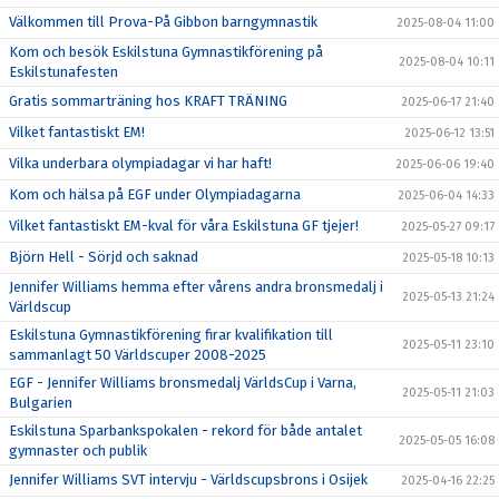
Välkommen till Prova-På Gibbon barngymnastik
2025-08-04 11:00
Kom och besök Eskilstuna Gymnastikförening på
2025-08-04 10:11
Eskilstunafesten
Gratis sommarträning hos KRAFT TRÄNING
2025-06-17 21:40
Vilket fantastiskt EM!
2025-06-12 13:51
Vilka underbara olympiadagar vi har haft!
2025-06-06 19:40
Kom och hälsa på EGF under Olympiadagarna
2025-06-04 14:33
Vilket fantastiskt EM-kval för våra Eskilstuna GF tjejer!
2025-05-27 09:17
Björn Hell - Sörjd och saknad
2025-05-18 10:13
Jennifer Williams hemma efter vårens andra bronsmedalj i
2025-05-13 21:24
Världscup
Eskilstuna Gymnastikförening firar kvalifikation till
2025-05-11 23:10
sammanlagt 50 Världscuper 2008-2025
EGF - Jennifer Williams bronsmedalj VärldsCup i Varna,
2025-05-11 21:03
Bulgarien
Eskilstuna Sparbankspokalen - rekord för både antalet
2025-05-05 16:08
gymnaster och publik
Jennifer Williams SVT intervju - Världscupsbrons i Osijek
2025-04-16 22:25