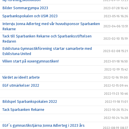
2023-09-19 13:25
Bilder Sommargympa 2023
2023-07-28 16:43
Sparbankspokalen och USM 2023
2023-05-16 16:26
Intervju Jonna Adlerteg med vår huvudsponsor Sparbanken
2023-04-06 13:51
Rekarne
Tack till Sparbanken Rekarne och Sparbanksstiftelsen
2023-02-10 15:19
Redaren
Eskilstuna Gymnastikförening startar samarbete med
2023-02-08 15:21
Eskilstuna United
Vilken start på vuxengymnastiken!
2023-01-18 16:50
2022-12-19 15:42
Värdet av ideelt arbete
2022-12-16 19:00
EGF utmärkelser 2022
2022-12-15 09:44
2022-11-23 10:46
Bildspel Sparbankspokalen 2022
2022-11-18 11:01
Tack Sparbanken Rekarne
2022-10-26 15:24
2022-10-24 14:28
EGF`s gymnastikstjärna Jonna Adlerteg i 2023 års
2022-08-19 08:37