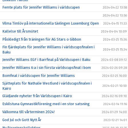
Femte plats för Jennifer Williams i världscupen
2024-04-22 13:58
2024-04-22 13:56
Vilma Timlöv på internationella tävlingen Luxemburg Open
2024-04-15 11:33
Kallelse till Årsmötet
2024-04-04 10:09
Påskledigt från träningen för AG Stars o Gibbon
2024-03-25 15:36
Fin fjärdeplats för Jennifer Williams i världscupsfinalen i
2024-03-25 15:34
Baku
Jennifer Willams EGF i Barrfinal på Världscupen i Baku
2024-03-08 09:12
Jennifer Williams 6:a i sin första världscupsfinal i bom
2024-02-26 09:28
Bomfinal i världscupen för Jennifer Williams
2024-02-25 16:00
Sjätteplats för Nathalie Westlund i världscupsfinalen i
2024-02-21 10:50
Kairo
Glädjande nyheter från Världscupen i Kairo
2024-02-16 09:10
Eskilstuna Gymnastikförening med i en stor satsning
2024-02-14 11:16
Välkomna till vårterminen 2024!
2024-01-29 14:00
God Jul och Gott Nytt År
2023-12-21 14:01
Ny föreningskollektion