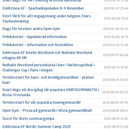
Snart dags för VM i Kvinnlig Artistisk Gymnastik
2025-10-16 13:26
Eskilstuna GF - Sparbankspokalen 8-9 November
2025-10-07 23:46
Stort TACK för allt engagemang under helgens Stars
2025-10-06 11:25
Styrkeutmaning
Dags för höstens andra Open Gym
2025-10-06 10:26
Fritidskortet - Uppdaterad information
2025-10-06 10:15
Fritidskortet - Information och Instruktion
2025-09-20 13:48
Eskilstuna GF Emelie Westlund och Nathalie Westlund
2025-09-17 00:48
uttagna till VM
Nathalie Westlund personbästa i barr i Världscupsfinal i
2025-09-15 10:52
Challenger Cup i Paris i helgen
Terminsstart för barn- och breddgymnastiken - platser
2025-08-30 10:05
kvar!
Snart dags att dra igång vår populära GRATISGYMNASTIK i
2025-08-30 09:32
Ärsta-Fröslunda
Terminsstart för vår populära Vuxengymnastik!
2025-08-30 09:19
Open Gym - Prova på gymnastik i Vilsta gymnastikhall
2025-08-30 08:47
Succé för årets sommargympa
2025-08-15 23:52
Eskilstuna GF Nordic Summer Camp 2025
2025-08-15 23:28