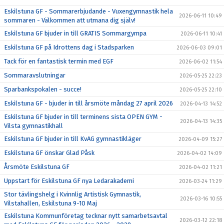
Eskilstuna GF - Sommarerbjudande - Vuxengymnastik hela
2026-06-11 10:49
sommaren - Välkommen att utmana dig själv!
Eskilstuna GF bjuder in till GRATIS Sommargympa
2026-06-11 10:41
Eskilstuna GF på Idrottens dag i Stadsparken
2026-06-03 09:01
Tack för en fantastisk termin med EGF
2026-06-02 11:54
Sommaravslutningar
2026-05-25 22:23
Sparbankspokalen - succe!
2026-05-25 22:10
Eskilstuna GF - bjuder in till årsmöte måndag 27 april 2026
2026-04-13 14:52
Eskilstuna GF bjuder in till terminens sista OPEN GYM -
2026-04-13 14:35
Vilsta gymnastikhall
Eskilstuna GF bjuder in till KvAG gymnastikläger
2026-04-09 15:27
Eskilstuna GF önskar Glad Påsk
2026-04-02 14:09
Årsmöte Eskilstuna GF
2026-04-02 11:21
Uppstart för Eskilstuna GF nya Ledarakademi
2026-03-24 11:29
Stor tävlingshelg i Kvinnlig Artistisk Gymnastik,
2026-03-16 10:55
Vilstahallen, Eskilstuna 9-10 Maj
Eskilstuna Kommunföretag tecknar nytt samarbetsavtal
2026-03-12 22:18