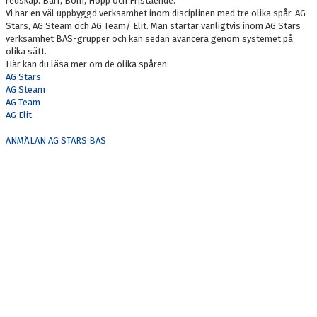
redskap. Barr, Bom, Hopp och Fristående.
Vi har en väl uppbyggd verksamhet inom disciplinen med tre olika spår. AG
Stars, AG Steam och AG Team/ Elit. Man startar vanligtvis inom AG Stars
verksamhet BAS-grupper och kan sedan avancera genom systemet på
olika sätt.
Här kan du läsa mer om de olika spåren:
AG Stars
AG Steam
AG Team
AG Elit
ANMÄLAN AG STARS BAS