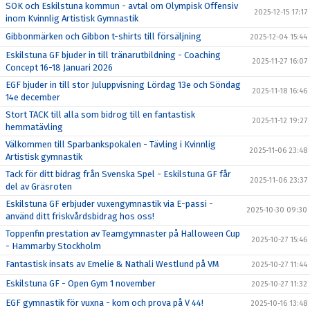
SOK och Eskilstuna kommun - avtal om Olympisk Offensiv
2025-12-15 17:17
inom Kvinnlig Artistisk Gymnastik
Gibbonmärken och Gibbon t-shirts till försäljning
2025-12-04 15:44
Eskilstuna GF bjuder in till tränarutbildning - Coaching
2025-11-27 16:07
Concept 16-18 Januari 2026
EGF bjuder in till stor Juluppvisning Lördag 13e och Söndag
2025-11-18 16:46
14e december
Stort TACK till alla som bidrog till en fantastisk
2025-11-12 19:27
hemmatävling
Välkommen till Sparbankspokalen - Tävling i Kvinnlig
2025-11-06 23:48
Artistisk gymnastik
Tack för ditt bidrag från Svenska Spel - Eskilstuna GF får
2025-11-06 23:37
del av Gräsroten
Eskilstuna GF erbjuder vuxengymnastik via E-passi -
2025-10-30 09:30
använd ditt friskvårdsbidrag hos oss!
Toppenfin prestation av Teamgymnaster på Halloween Cup
2025-10-27 15:46
- Hammarby Stockholm
Fantastisk insats av Emelie & Nathali Westlund på VM
2025-10-27 11:44
Eskilstuna GF - Open Gym 1 november
2025-10-27 11:32
EGF gymnastik för vuxna - kom och prova på V 44!
2025-10-16 13:48