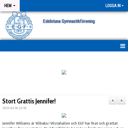
HEM
LOGGA IN
Eskilstuna Gymnastikförening
NYHETER
NYHETSARKIV
ANMÄLAN
Stort Grattis Jennifer!
<
>
2025-04-16 22:16
Jennifer Williams är tillbaka i Vilstahallen och EGF har firat och grattat