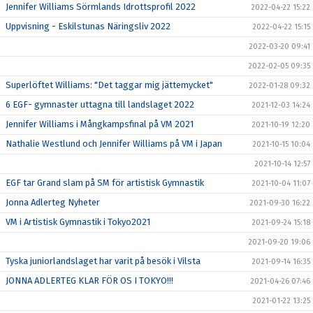
Jennifer Williams Sörmlands Idrottsprofil 2022
2022-04-22 15:22
Uppvisning - Eskilstunas Näringsliv 2022
2022-04-22 15:15
2022-03-20 09:41
2022-02-05 09:35
Superlöftet Williams: "Det taggar mig jättemycket"
2022-01-28 09:32
6 EGF- gymnaster uttagna till landslaget 2022
2021-12-03 14:24
Jennifer Williams i Mångkampsfinal på VM 2021
2021-10-19 12:20
Nathalie Westlund och Jennifer Williams på VM i Japan
2021-10-15 10:04
2021-10-14 12:57
EGF tar Grand slam på SM för artistisk Gymnastik
2021-10-04 11:07
Jonna Adlerteg Nyheter
2021-09-30 16:22
VM i Artistisk Gymnastik i Tokyo2021
2021-09-24 15:18
2021-09-20 19:06
Tyska juniorlandslaget har varit på besök i Vilsta
2021-09-14 16:35
JONNA ADLERTEG KLAR FÖR OS I TOKYO!!!
2021-04-26 07:46
2021-01-22 13:25