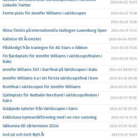
2024-04-22 14:01
LinkedIn Twitter
Femte plats för Jennifer Williams i världscupen
2024-04-22 13:58
2024-04-22 13:56
Vilma Timlöv på internationella tävlingen Luxemburg Open
2024-04-15 11:33
Kallelse till Årsmötet
2024-04-04 10:09
Påskledigt från träningen för AG Stars o Gibbon
2024-03-25 15:36
Fin fjärdeplats för Jennifer Williams i världscupsfinalen i
2024-03-25 15:34
Baku
Jennifer Willams EGF i Barrfinal på Världscupen i Baku
2024-03-08 09:12
Jennifer Williams 6:a i sin första världscupsfinal i bom
2024-02-26 09:28
Bomfinal i världscupen för Jennifer Williams
2024-02-25 16:00
Sjätteplats för Nathalie Westlund i världscupsfinalen i
2024-02-21 10:50
Kairo
Glädjande nyheter från Världscupen i Kairo
2024-02-16 09:10
Eskilstuna Gymnastikförening med i en stor satsning
2024-02-14 11:16
Välkomna till vårterminen 2024!
2024-01-29 14:00
God Jul och Gott Nytt År
2023-12-21 14:01