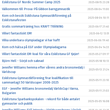
Eskilstuna GF Nordic Summer Camp 2025
2025-08-15 23:28
Välkommen till Prova-På Gibbon barngymnastik
2025-08-04 11:00
Kom och besök Eskilstuna Gymnastikförening på
2025-08-04 10:11
Eskilstunafesten
Gratis sommarträning hos KRAFT TRÄNING
2025-06-17 21:40
Vilket fantastiskt EM!
2025-06-12 13:51
Vilka underbara olympiadagar vi har haft!
2025-06-06 19:40
Kom och hälsa på EGF under Olympiadagarna
2025-06-04 14:33
Vilket fantastiskt EM-kval för våra Eskilstuna GF tjejer!
2025-05-27 09:17
Björn Hell - Sörjd och saknad
2025-05-18 10:13
Jennifer Williams hemma efter vårens andra bronsmedalj i
2025-05-13 21:24
Världscup
Eskilstuna Gymnastikförening firar kvalifikation till
2025-05-11 23:10
sammanlagt 50 Världscuper 2008-2025
EGF - Jennifer Williams bronsmedalj VärldsCup i Varna,
2025-05-11 21:03
Bulgarien
Eskilstuna Sparbankspokalen - rekord för både antalet
2025-05-05 16:08
gymnaster och publik
Jennifer Williams SVT intervju - Världscupsbrons i Osijek