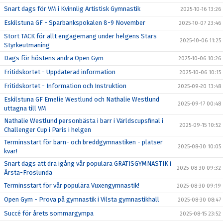
Snart dags för VM i Kvinnlig Artistisk Gymnastik
2025-10-16 13:26
Eskilstuna GF - Sparbankspokalen 8-9 November
2025-10-07 23:46
Stort TACK för allt engagemang under helgens Stars
2025-10-06 11:25
Styrkeutmaning
Dags för höstens andra Open Gym
2025-10-06 10:26
Fritidskortet - Uppdaterad information
2025-10-06 10:15
Fritidskortet - Information och Instruktion
2025-09-20 13:48
Eskilstuna GF Emelie Westlund och Nathalie Westlund
2025-09-17 00:48
uttagna till VM
Nathalie Westlund personbästa i barr i Världscupsfinal i
2025-09-15 10:52
Challenger Cup i Paris i helgen
Terminsstart för barn- och breddgymnastiken - platser
2025-08-30 10:05
kvar!
Snart dags att dra igång vår populära GRATISGYMNASTIK i
2025-08-30 09:32
Ärsta-Fröslunda
Terminsstart för vår populära Vuxengymnastik!
2025-08-30 09:19
Open Gym - Prova på gymnastik i Vilsta gymnastikhall
2025-08-30 08:47
Succé för årets sommargympa
2025-08-15 23:52