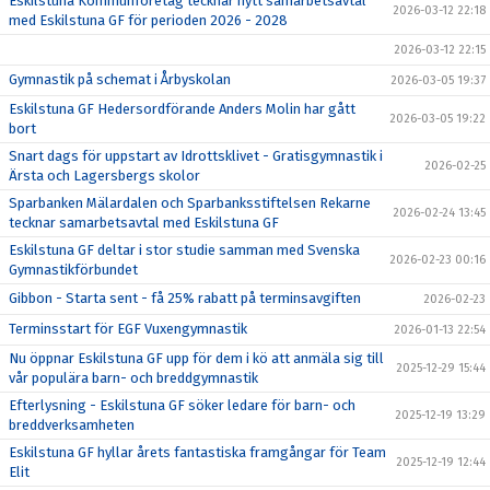
Eskilstuna Kommunföretag tecknar nytt samarbetsavtal
2026-03-12 22:18
med Eskilstuna GF för perioden 2026 - 2028
2026-03-12 22:15
Gymnastik på schemat i Årbyskolan
2026-03-05 19:37
Eskilstuna GF Hedersordförande Anders Molin har gått
2026-03-05 19:22
bort
Snart dags för uppstart av Idrottsklivet - Gratisgymnastik i
2026-02-25
Ärsta och Lagersbergs skolor
Sparbanken Mälardalen och Sparbanksstiftelsen Rekarne
2026-02-24 13:45
tecknar samarbetsavtal med Eskilstuna GF
Eskilstuna GF deltar i stor studie samman med Svenska
2026-02-23 00:16
Gymnastikförbundet
Gibbon - Starta sent - få 25% rabatt på terminsavgiften
2026-02-23
Terminsstart för EGF Vuxengymnastik
2026-01-13 22:54
Nu öppnar Eskilstuna GF upp för dem i kö att anmäla sig till
2025-12-29 15:44
vår populära barn- och breddgymnastik
Efterlysning - Eskilstuna GF söker ledare för barn- och
2025-12-19 13:29
breddverksamheten
Eskilstuna GF hyllar årets fantastiska framgångar för Team
2025-12-19 12:44
Elit