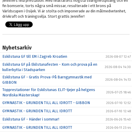
Jennifers fina prestation. Med finalfältets högsta svårighetspoäng och en
fin bomserie, torts några små missar, resulterade i ett brons på
Världscupen i Osijek. Vi är stolta och imponerade av din målmedvetenhet,
drivkraft och träningsvilja. Stort grattis Jennifer!
Nyhetsarkiv
Eskilstuna GF till EM i Zagreb Kroatien
2026-08-07 12:47
Eskilstuna GF på Ekilstunafesten - Kom och prova på en
2026-08-04 14:30
kullerbytta i Stadsparken
Eskilstuna GF - Gratis Prova-På Barngymnastik med
2026-08-04 14:13
GIBBON
Topprestationer för Eskilstunas ELIT-tjejer på helgens
2026-07-25 18:46
Nordiska Mästerskap!
GYMNASTIK - GRUNDEN TILL ALL IDROTT - GIBBON
2026-07-10 12:52
GYMNASTIK - GRUNDEN TILL ALL IDROTT
2026-07-10 12:48
Eskilstuna GF - Händer i sommar!
2026-06-26 15:40
GYMNASTIK - GRUNDEN TILL ALL IDROTT
2026-06-11 23:44