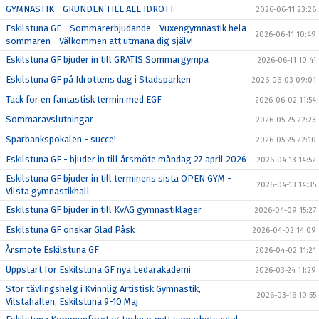
GYMNASTIK - GRUNDEN TILL ALL IDROTT
2026-06-11 23:26
Eskilstuna GF - Sommarerbjudande - Vuxengymnastik hela
2026-06-11 10:49
sommaren - Välkommen att utmana dig själv!
Eskilstuna GF bjuder in till GRATIS Sommargympa
2026-06-11 10:41
Eskilstuna GF på Idrottens dag i Stadsparken
2026-06-03 09:01
Tack för en fantastisk termin med EGF
2026-06-02 11:54
Sommaravslutningar
2026-05-25 22:23
Sparbankspokalen - succe!
2026-05-25 22:10
Eskilstuna GF - bjuder in till årsmöte måndag 27 april 2026
2026-04-13 14:52
Eskilstuna GF bjuder in till terminens sista OPEN GYM -
2026-04-13 14:35
Vilsta gymnastikhall
Eskilstuna GF bjuder in till KvAG gymnastikläger
2026-04-09 15:27
Eskilstuna GF önskar Glad Påsk
2026-04-02 14:09
Årsmöte Eskilstuna GF
2026-04-02 11:21
Uppstart för Eskilstuna GF nya Ledarakademi
2026-03-24 11:29
Stor tävlingshelg i Kvinnlig Artistisk Gymnastik,
2026-03-16 10:55
Vilstahallen, Eskilstuna 9-10 Maj