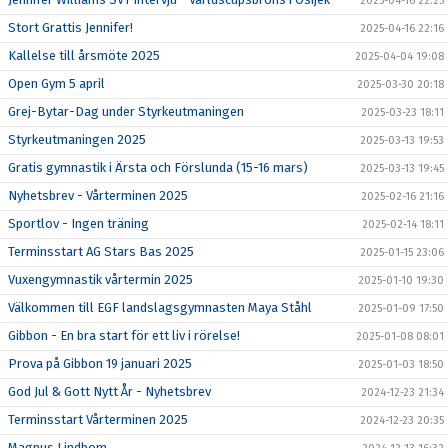
2025-04-16 22:25
Stort Grattis Jennifer!
2025-04-16 22:16
Kallelse till årsmöte 2025
2025-04-04 19:08
Open Gym 5 april
2025-03-30 20:18
Grej-Bytar-Dag under Styrkeutmaningen
2025-03-23 18:11
Styrkeutmaningen 2025
2025-03-13 19:53
Gratis gymnastik i Ärsta och Förslunda (15-16 mars)
2025-03-13 19:45
Nyhetsbrev - Vårterminen 2025
2025-02-16 21:16
Sportlov - Ingen träning
2025-02-14 18:11
Terminsstart AG Stars Bas 2025
2025-01-15 23:06
Vuxengymnastik vårtermin 2025
2025-01-10 19:30
Välkommen till EGF landslagsgymnasten Maya Ståhl
2025-01-09 17:50
Gibbon - En bra start för ett liv i rörelse!
2025-01-08 08:01
Prova på Gibbon 19 januari 2025
2025-01-03 18:50
God Jul & Gott Nytt År - Nyhetsbrev
2024-12-23 21:34
Terminsstart Vårterminen 2025
2024-12-23 20:35
Magnus Lindbom