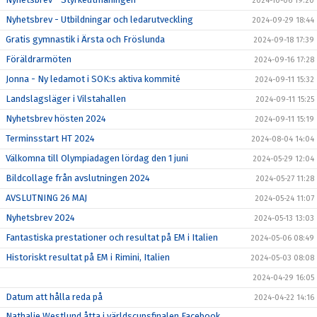
2024-10-06 19:20
Nyhetsbrev - Utbildningar och ledarutveckling
2024-09-29 18:44
Gratis gymnastik i Ärsta och Fröslunda
2024-09-18 17:39
Föräldrarmöten
2024-09-16 17:28
Jonna - Ny ledamot i SOK:s aktiva kommité
2024-09-11 15:32
Landslagsläger i Vilstahallen
2024-09-11 15:25
Nyhetsbrev hösten 2024
2024-09-11 15:19
Terminsstart HT 2024
2024-08-04 14:04
Välkomna till Olympiadagen lördag den 1 juni
2024-05-29 12:04
Bildcollage från avslutningen 2024
2024-05-27 11:28
AVSLUTNING 26 MAJ
2024-05-24 11:07
Nyhetsbrev 2024
2024-05-13 13:03
Fantastiska prestationer och resultat på EM i Italien
2024-05-06 08:49
Historiskt resultat på EM i Rimini, Italien
2024-05-03 08:08
2024-04-29 16:05
Datum att hålla reda på
2024-04-22 14:16
Nathalie Westlund åtta i världscupsfinalen Facebook