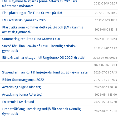
EGF`s gymnastikstjärna Jonna Adlerteg i 2023 års
2022-08-19 08:37
Mästarnas mästare!
Fina placeringar för Elina Grawin på JEM
2022-08-15 11:46
EM i Artistisk Gymnastik 2022
2022-08-13 18:15
Klart vilka som kommer delta på EM och JEM i kvinnlig
2022-08-01 13:11
artistisk gymnastik
Summering resultat Elina Grawin EYOF
2022-08-01 12:53
Succé för Elina Grawin på EYOF i kvinnlig artistisk
2022-08-01 12:42
gymnastik
Elina Grawin är uttagen till Ungdoms-OS 2022! Grattis!
2022-07-06 09:28
2022-07-06 09:21
Stipendier från Kurt & Ingegerds fond till EGF gymnaster
2022-07-01 09:13
Bilder Sommargympa 2022
2022-06-20 12:24
Avtackning Sigrid Risberg
2022-06-13 10:50
Avtackning Jonna Adlerteg
2022-05-11 13:00
En termin i Kvicksund
2022-05-03 14:20
Pressträff ang utvecklingsmiljö för Svensk Kvinnlig
2022-04-28 16:38
Gymnastik