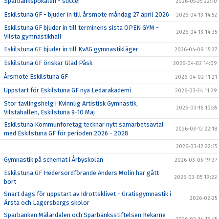
Sparbankspokalen - succe!
2026-05-25 22:10
Eskilstuna GF - bjuder in till årsmöte måndag 27 april 2026
2026-04-13 14:52
Eskilstuna GF bjuder in till terminens sista OPEN GYM -
2026-04-13 14:35
Vilsta gymnastikhall
Eskilstuna GF bjuder in till KvAG gymnastikläger
2026-04-09 15:27
Eskilstuna GF önskar Glad Påsk
2026-04-02 14:09
Årsmöte Eskilstuna GF
2026-04-02 11:21
Uppstart för Eskilstuna GF nya Ledarakademi
2026-03-24 11:29
Stor tävlingshelg i Kvinnlig Artistisk Gymnastik,
2026-03-16 10:55
Vilstahallen, Eskilstuna 9-10 Maj
Eskilstuna Kommunföretag tecknar nytt samarbetsavtal
2026-03-12 22:18
med Eskilstuna GF för perioden 2026 - 2028
2026-03-12 22:15
Gymnastik på schemat i Årbyskolan
2026-03-05 19:37
Eskilstuna GF Hedersordförande Anders Molin har gått
2026-03-05 19:22
bort
Snart dags för uppstart av Idrottsklivet - Gratisgymnastik i
2026-02-25
Ärsta och Lagersbergs skolor
Sparbanken Mälardalen och Sparbanksstiftelsen Rekarne