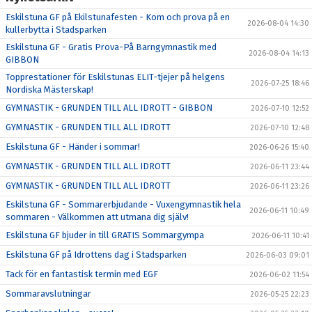
Eskilstuna GF på Ekilstunafesten - Kom och prova på en
2026-08-04 14:30
kullerbytta i Stadsparken
Eskilstuna GF - Gratis Prova-På Barngymnastik med
2026-08-04 14:13
GIBBON
Topprestationer för Eskilstunas ELIT-tjejer på helgens
2026-07-25 18:46
Nordiska Mästerskap!
GYMNASTIK - GRUNDEN TILL ALL IDROTT - GIBBON
2026-07-10 12:52
GYMNASTIK - GRUNDEN TILL ALL IDROTT
2026-07-10 12:48
Eskilstuna GF - Händer i sommar!
2026-06-26 15:40
GYMNASTIK - GRUNDEN TILL ALL IDROTT
2026-06-11 23:44
GYMNASTIK - GRUNDEN TILL ALL IDROTT
2026-06-11 23:26
Eskilstuna GF - Sommarerbjudande - Vuxengymnastik hela
2026-06-11 10:49
sommaren - Välkommen att utmana dig själv!
Eskilstuna GF bjuder in till GRATIS Sommargympa
2026-06-11 10:41
Eskilstuna GF på Idrottens dag i Stadsparken
2026-06-03 09:01
Tack för en fantastisk termin med EGF
2026-06-02 11:54
Sommaravslutningar
2026-05-25 22:23