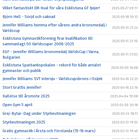
Vilket fantastiskt EM-kval för våra Eskilstuna GF tjejer!
2025-05-27 09:17
Björn Hell - Sörjd och saknad
2025-05-18 10:13
Jennifer Williams hemma efter vårens andra bronsmedalj i
2025-05-13 21:24
Världscup
Eskilstuna Gymnastikförening firar kvalifikation till
2025-05-11 23:10
sammanlagt 50 Världscuper 2008-2025
EGF - Jennifer Williams bronsmedalj VärldsCup i Varna,
2025-05-11 21:03
Bulgarien
Eskilstuna Sparbankspokalen - rekord för både antalet
2025-05-05 16:08
gymnaster och publik
Jennifer Williams SVT intervju - Världscupsbrons i Osijek
2025-04-16 22:25
Stort Grattis Jennifer!
2025-04-16 22:16
Kallelse till årsmöte 2025
2025-04-04 19:08
Open Gym 5 april
2025-03-30 20:18
Grej-Bytar-Dag under Styrkeutmaningen
2025-03-23 18:11
Styrkeutmaningen 2025
2025-03-13 19:53
Gratis gymnastik i Ärsta och Förslunda (15-16 mars)
2025-03-13 19:45