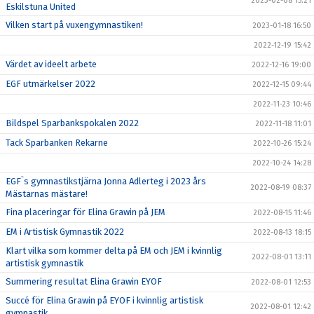
2023-02-08 15:21
Eskilstuna United
Vilken start på vuxengymnastiken!
2023-01-18 16:50
2022-12-19 15:42
Värdet av ideelt arbete
2022-12-16 19:00
EGF utmärkelser 2022
2022-12-15 09:44
2022-11-23 10:46
Bildspel Sparbankspokalen 2022
2022-11-18 11:01
Tack Sparbanken Rekarne
2022-10-26 15:24
2022-10-24 14:28
EGF`s gymnastikstjärna Jonna Adlerteg i 2023 års
2022-08-19 08:37
Mästarnas mästare!
Fina placeringar för Elina Grawin på JEM
2022-08-15 11:46
EM i Artistisk Gymnastik 2022
2022-08-13 18:15
Klart vilka som kommer delta på EM och JEM i kvinnlig
2022-08-01 13:11
artistisk gymnastik
Summering resultat Elina Grawin EYOF
2022-08-01 12:53
Succé för Elina Grawin på EYOF i kvinnlig artistisk
2022-08-01 12:42
gymnastik