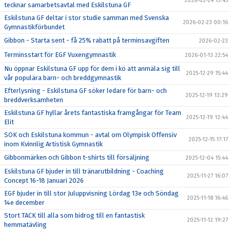
2026-02-24 13:45
tecknar samarbetsavtal med Eskilstuna GF
Eskilstuna GF deltar i stor studie samman med Svenska
2026-02-23 00:16
Gymnastikförbundet
Gibbon - Starta sent - få 25% rabatt på terminsavgiften
2026-02-23
Terminsstart för EGF Vuxengymnastik
2026-01-13 22:54
Nu öppnar Eskilstuna GF upp för dem i kö att anmäla sig till
2025-12-29 15:44
vår populära barn- och breddgymnastik
Efterlysning - Eskilstuna GF söker ledare för barn- och
2025-12-19 13:29
breddverksamheten
Eskilstuna GF hyllar årets fantastiska framgångar för Team
2025-12-19 12:44
Elit
SOK och Eskilstuna kommun - avtal om Olympisk Offensiv
2025-12-15 17:17
inom Kvinnlig Artistisk Gymnastik
Gibbonmärken och Gibbon t-shirts till försäljning
2025-12-04 15:44
Eskilstuna GF bjuder in till tränarutbildning - Coaching
2025-11-27 16:07
Concept 16-18 Januari 2026
EGF bjuder in till stor Juluppvisning Lördag 13e och Söndag
2025-11-18 16:46
14e december
Stort TACK till alla som bidrog till en fantastisk
2025-11-12 19:27
hemmatävling