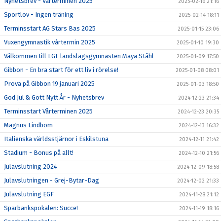
Nyhetsbrev - Vårterminen 2025
2025-02-16 21:16
Sportlov - Ingen träning
2025-02-14 18:11
Terminsstart AG Stars Bas 2025
2025-01-15 23:06
Vuxengymnastik vårtermin 2025
2025-01-10 19:30
Välkommen till EGF landslagsgymnasten Maya Ståhl
2025-01-09 17:50
Gibbon - En bra start för ett liv i rörelse!
2025-01-08 08:01
Prova på Gibbon 19 januari 2025
2025-01-03 18:50
God Jul & Gott Nytt År - Nyhetsbrev
2024-12-23 21:34
Terminsstart Vårterminen 2025
2024-12-23 20:35
Magnus Lindbom
2024-12-13 16:32
Italienska världsstjärnor i Eskilstuna
2024-12-11 21:42
Stadium - Bonus på allt!
2024-12-10 21:56
Julavslutning 2024
2024-12-09 18:58
Julavslutningen - Grej-Bytar-Dag
2024-12-02 21:33
Julavslutning EGF
2024-11-28 21:12
Sparbankspokalen: Succe!
2024-11-19 18:16