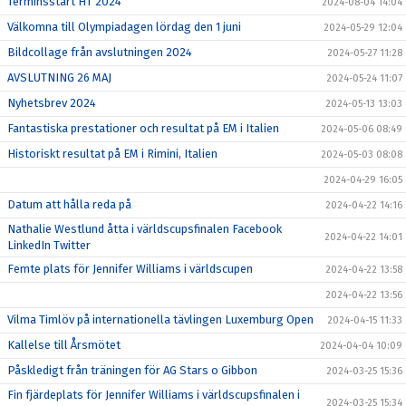
Terminsstart HT 2024
2024-08-04 14:04
Välkomna till Olympiadagen lördag den 1 juni
2024-05-29 12:04
Bildcollage från avslutningen 2024
2024-05-27 11:28
AVSLUTNING 26 MAJ
2024-05-24 11:07
Nyhetsbrev 2024
2024-05-13 13:03
Fantastiska prestationer och resultat på EM i Italien
2024-05-06 08:49
Historiskt resultat på EM i Rimini, Italien
2024-05-03 08:08
2024-04-29 16:05
Datum att hålla reda på
2024-04-22 14:16
Nathalie Westlund åtta i världscupsfinalen Facebook
2024-04-22 14:01
LinkedIn Twitter
Femte plats för Jennifer Williams i världscupen
2024-04-22 13:58
2024-04-22 13:56
Vilma Timlöv på internationella tävlingen Luxemburg Open
2024-04-15 11:33
Kallelse till Årsmötet
2024-04-04 10:09
Påskledigt från träningen för AG Stars o Gibbon
2024-03-25 15:36
Fin fjärdeplats för Jennifer Williams i världscupsfinalen i
2024-03-25 15:34