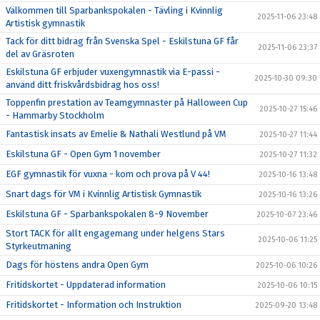
Välkommen till Sparbankspokalen - Tävling i Kvinnlig
2025-11-06 23:48
Artistisk gymnastik
Tack för ditt bidrag från Svenska Spel - Eskilstuna GF får
2025-11-06 23:37
del av Gräsroten
Eskilstuna GF erbjuder vuxengymnastik via E-passi -
2025-10-30 09:30
använd ditt friskvårdsbidrag hos oss!
Toppenfin prestation av Teamgymnaster på Halloween Cup
2025-10-27 15:46
- Hammarby Stockholm
Fantastisk insats av Emelie & Nathali Westlund på VM
2025-10-27 11:44
Eskilstuna GF - Open Gym 1 november
2025-10-27 11:32
EGF gymnastik för vuxna - kom och prova på V 44!
2025-10-16 13:48
Snart dags för VM i Kvinnlig Artistisk Gymnastik
2025-10-16 13:26
Eskilstuna GF - Sparbankspokalen 8-9 November
2025-10-07 23:46
Stort TACK för allt engagemang under helgens Stars
2025-10-06 11:25
Styrkeutmaning
Dags för höstens andra Open Gym
2025-10-06 10:26
Fritidskortet - Uppdaterad information
2025-10-06 10:15
Fritidskortet - Information och Instruktion
2025-09-20 13:48