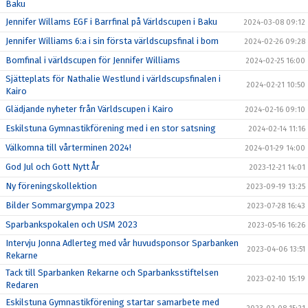
Baku
Jennifer Willams EGF i Barrfinal på Världscupen i Baku
2024-03-08 09:12
Jennifer Williams 6:a i sin första världscupsfinal i bom
2024-02-26 09:28
Bomfinal i världscupen för Jennifer Williams
2024-02-25 16:00
Sjätteplats för Nathalie Westlund i världscupsfinalen i
2024-02-21 10:50
Kairo
Glädjande nyheter från Världscupen i Kairo
2024-02-16 09:10
Eskilstuna Gymnastikförening med i en stor satsning
2024-02-14 11:16
Välkomna till vårterminen 2024!
2024-01-29 14:00
God Jul och Gott Nytt År
2023-12-21 14:01
Ny föreningskollektion
2023-09-19 13:25
Bilder Sommargympa 2023
2023-07-28 16:43
Sparbankspokalen och USM 2023
2023-05-16 16:26
Intervju Jonna Adlerteg med vår huvudsponsor Sparbanken
2023-04-06 13:51
Rekarne
Tack till Sparbanken Rekarne och Sparbanksstiftelsen
2023-02-10 15:19
Redaren
Eskilstuna Gymnastikförening startar samarbete med