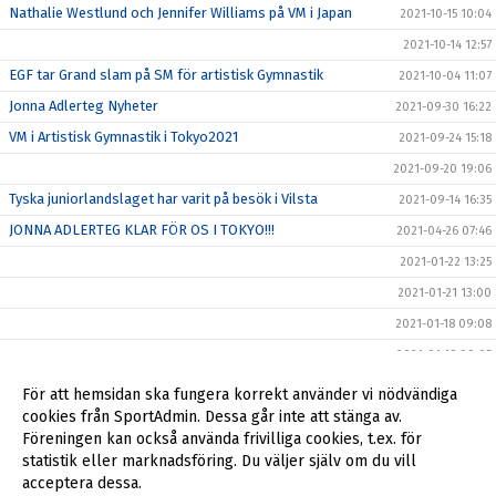
Nathalie Westlund och Jennifer Williams på VM i Japan
2021-10-15 10:04
2021-10-14 12:57
EGF tar Grand slam på SM för artistisk Gymnastik
2021-10-04 11:07
Jonna Adlerteg Nyheter
2021-09-30 16:22
VM i Artistisk Gymnastik i Tokyo2021
2021-09-24 15:18
2021-09-20 19:06
Tyska juniorlandslaget har varit på besök i Vilsta
2021-09-14 16:35
JONNA ADLERTEG KLAR FÖR OS I TOKYO!!!
2021-04-26 07:46
2021-01-22 13:25
2021-01-21 13:00
2021-01-18 09:08
2021-01-18 09:05
2021-01-14 10:19
För att hemsidan ska fungera korrekt använder vi nödvändiga
cookies från SportAdmin. Dessa går inte att stänga av.
2020-07-24 09:45
Föreningen kan också använda frivilliga cookies, t.ex. för
2019-10-06 13:13
statistik eller marknadsföring. Du väljer själv om du vill
acceptera dessa.