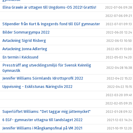
Elina Grawin är uttagen till Ungdoms-OS 2022! Grattis!
2022-07-06 09:28
2022-07-06 09:21
Stipendier från Kurt & Ingegerds fond till EGF gymnaster
2022-07-01 09:13
Bilder Sommargympa 2022
2022-06-20 12:24
Avtackning Sigrid Risberg
2022-06-13 10:50
Avtackning Jonna Adlerteg
2022-05-11 13:00
En termin i Kvicksund
2022-05-03 14:20
Pressträff ang utvecklingsmiljö för Svensk Kvinnlig
2022-04-28 16:38
Gymnastik
Jennifer Williams Sörmlands Idrottsprofil 2022
2022-04-22 15:22
Uppvisning - Eskilstunas Näringsliv 2022
2022-04-22 15:15
2022-03-20 09:41
2022-02-05 09:35
Superlöftet Williams: "Det taggar mig jättemycket"
2022-01-28 09:32
6 EGF- gymnaster uttagna till landslaget 2022
2021-12-03 14:24
Jennifer Williams i Mångkampsfinal på VM 2021
2021-10-19 12:20