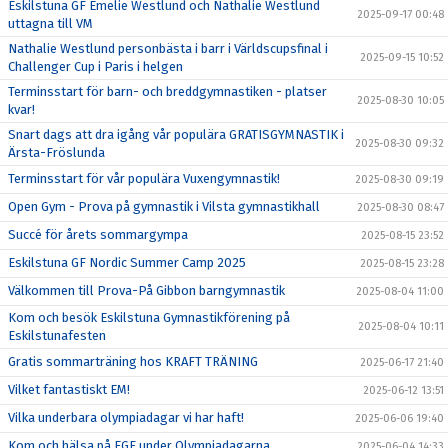
Eskilstuna GF Emelie Westlund och Nathalie Westlund
2025-09-17 00:48
uttagna till VM
Nathalie Westlund personbästa i barr i Världscupsfinal i
2025-09-15 10:52
Challenger Cup i Paris i helgen
Terminsstart för barn- och breddgymnastiken - platser
2025-08-30 10:05
kvar!
Snart dags att dra igång vår populära GRATISGYMNASTIK i
2025-08-30 09:32
Ärsta-Fröslunda
Terminsstart för vår populära Vuxengymnastik!
2025-08-30 09:19
Open Gym - Prova på gymnastik i Vilsta gymnastikhall
2025-08-30 08:47
Succé för årets sommargympa
2025-08-15 23:52
Eskilstuna GF Nordic Summer Camp 2025
2025-08-15 23:28
Välkommen till Prova-På Gibbon barngymnastik
2025-08-04 11:00
Kom och besök Eskilstuna Gymnastikförening på
2025-08-04 10:11
Eskilstunafesten
Gratis sommarträning hos KRAFT TRÄNING
2025-06-17 21:40
Vilket fantastiskt EM!
2025-06-12 13:51
Vilka underbara olympiadagar vi har haft!
2025-06-06 19:40
Kom och hälsa på EGF under Olympiadagarna
2025-06-04 14:33