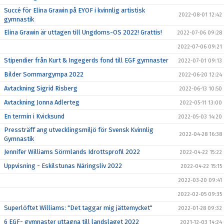
Succé för Elina Grawin på EYOF i kvinnlig artistisk
2022-08-01 12:42
gymnastik
Elina Grawin är uttagen till Ungdoms-OS 2022! Grattis!
2022-07-06 09:28
2022-07-06 09:21
Stipendier från Kurt & Ingegerds fond till EGF gymnaster
2022-07-01 09:13
Bilder Sommargympa 2022
2022-06-20 12:24
Avtackning Sigrid Risberg
2022-06-13 10:50
Avtackning Jonna Adlerteg
2022-05-11 13:00
En termin i Kvicksund
2022-05-03 14:20
Pressträff ang utvecklingsmiljö för Svensk Kvinnlig
2022-04-28 16:38
Gymnastik
Jennifer Williams Sörmlands Idrottsprofil 2022
2022-04-22 15:22
Uppvisning - Eskilstunas Näringsliv 2022
2022-04-22 15:15
2022-03-20 09:41
2022-02-05 09:35
Superlöftet Williams: "Det taggar mig jättemycket"
2022-01-28 09:32
6 EGF- gymnaster uttagna till landslaget 2022
2021-12-03 14:24