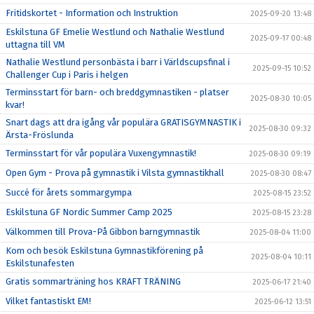
Fritidskortet - Information och Instruktion
2025-09-20 13:48
Eskilstuna GF Emelie Westlund och Nathalie Westlund
2025-09-17 00:48
uttagna till VM
Nathalie Westlund personbästa i barr i Världscupsfinal i
2025-09-15 10:52
Challenger Cup i Paris i helgen
Terminsstart för barn- och breddgymnastiken - platser
2025-08-30 10:05
kvar!
Snart dags att dra igång vår populära GRATISGYMNASTIK i
2025-08-30 09:32
Ärsta-Fröslunda
Terminsstart för vår populära Vuxengymnastik!
2025-08-30 09:19
Open Gym - Prova på gymnastik i Vilsta gymnastikhall
2025-08-30 08:47
Succé för årets sommargympa
2025-08-15 23:52
Eskilstuna GF Nordic Summer Camp 2025
2025-08-15 23:28
Välkommen till Prova-På Gibbon barngymnastik
2025-08-04 11:00
Kom och besök Eskilstuna Gymnastikförening på
2025-08-04 10:11
Eskilstunafesten
Gratis sommarträning hos KRAFT TRÄNING
2025-06-17 21:40
Vilket fantastiskt EM!
2025-06-12 13:51