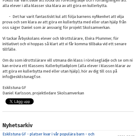
Fokus har varit både att locka till rörelseglädje och i förlängningen att
alla elever i alla klasser ska klara av att göra en kullerbytta.
- Det har varit fantastiskt kul att följa barnens nyfikenhet att vilja
prova och sen klara av att göra en kullerbytta med eller utan hjälp från
oss säger Daniel som är ansvarig för projekt Skolsamverkan.
Vi tackar Årbyskolans elever och Idrottslärare, Elvira Plummer, för
initiativet och vi hoppas så klart att vi får komma tillbaka vid ett senare
tillfälle.
Om du som idrottslärare vill utmana din klass i rörelseglädje och se om ni
kan erövra ett Klassens Kullerbyttadiplom (alla elever i klassen klarar av
att göra en kullerbytta med eller utan hjälp), hör av dig till oss på
info@eskilstunagf.se.
Eskilstuna GF
Daniel Karlsson, projektledare Skolsamverkan
Nyhetsarkiv
Eskilstuna GF - platser kvar i vår populära barn - och