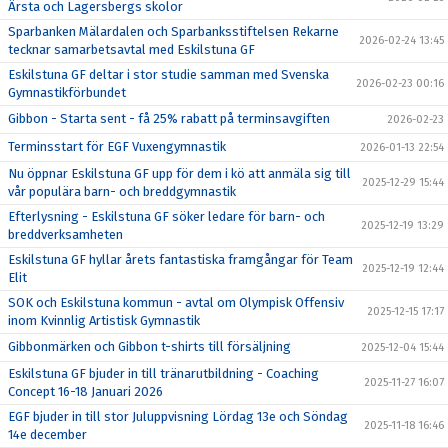
Ärsta och Lagersbergs skolor
Sparbanken Mälardalen och Sparbanksstiftelsen Rekarne
2026-02-24 13:45
tecknar samarbetsavtal med Eskilstuna GF
Eskilstuna GF deltar i stor studie samman med Svenska
2026-02-23 00:16
Gymnastikförbundet
Gibbon - Starta sent - få 25% rabatt på terminsavgiften
2026-02-23
Terminsstart för EGF Vuxengymnastik
2026-01-13 22:54
Nu öppnar Eskilstuna GF upp för dem i kö att anmäla sig till
2025-12-29 15:44
vår populära barn- och breddgymnastik
Efterlysning - Eskilstuna GF söker ledare för barn- och
2025-12-19 13:29
breddverksamheten
Eskilstuna GF hyllar årets fantastiska framgångar för Team
2025-12-19 12:44
Elit
SOK och Eskilstuna kommun - avtal om Olympisk Offensiv
2025-12-15 17:17
inom Kvinnlig Artistisk Gymnastik
Gibbonmärken och Gibbon t-shirts till försäljning
2025-12-04 15:44
Eskilstuna GF bjuder in till tränarutbildning - Coaching
2025-11-27 16:07
Concept 16-18 Januari 2026
EGF bjuder in till stor Juluppvisning Lördag 13e och Söndag
2025-11-18 16:46
14e december