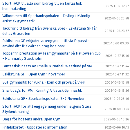
Stort TACK till alla som bidrog till en fantastisk
2025-11-12 19:27
hemmatävling
Välkommen till Sparbankspokalen - Tävling i Kvinnlig
2025-11-06 23:48
Artistisk gymnastik
Tack för ditt bidrag från Svenska Spel - Eskilstuna GF får
2025-11-06 23:37
del av Gräsroten
Eskilstuna GF erbjuder vuxengymnastik via E-passi -
2025-10-30 09:30
använd ditt friskvårdsbidrag hos oss!
Toppenfin prestation av Teamgymnaster på Halloween Cup
2025-10-27 15:46
- Hammarby Stockholm
Fantastisk insats av Emelie & Nathali Westlund på VM
2025-10-27 11:44
Eskilstuna GF - Open Gym 1 november
2025-10-27 11:32
EGF gymnastik för vuxna - kom och prova på V 44!
2025-10-16 13:48
Snart dags för VM i Kvinnlig Artistisk Gymnastik
2025-10-16 13:26
Eskilstuna GF - Sparbankspokalen 8-9 November
2025-10-07 23:46
Stort TACK för allt engagemang under helgens Stars
2025-10-06 11:25
Styrkeutmaning
Dags för höstens andra Open Gym
2025-10-06 10:26
Fritidskortet - Uppdaterad information
2025-10-06 10:15