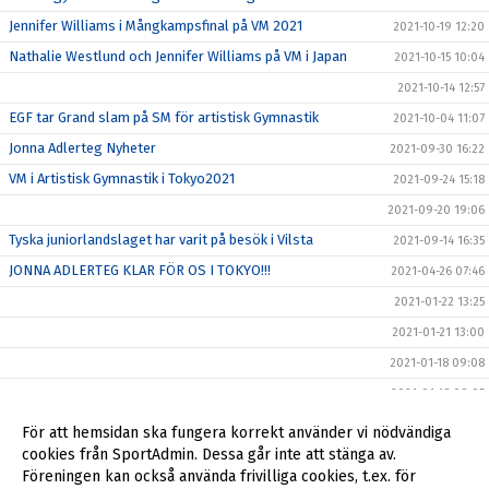
Jennifer Williams i Mångkampsfinal på VM 2021
2021-10-19 12:20
Nathalie Westlund och Jennifer Williams på VM i Japan
2021-10-15 10:04
2021-10-14 12:57
EGF tar Grand slam på SM för artistisk Gymnastik
2021-10-04 11:07
Jonna Adlerteg Nyheter
2021-09-30 16:22
VM i Artistisk Gymnastik i Tokyo2021
2021-09-24 15:18
2021-09-20 19:06
Tyska juniorlandslaget har varit på besök i Vilsta
2021-09-14 16:35
JONNA ADLERTEG KLAR FÖR OS I TOKYO!!!
2021-04-26 07:46
2021-01-22 13:25
2021-01-21 13:00
2021-01-18 09:08
2021-01-18 09:05
2021-01-14 10:19
För att hemsidan ska fungera korrekt använder vi nödvändiga
cookies från SportAdmin. Dessa går inte att stänga av.
2020-07-24 09:45
Föreningen kan också använda frivilliga cookies, t.ex. för
2019-10-06 13:13