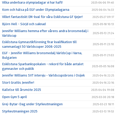
Vilka underbara olympiadagar vi har haft!
2025-06-06 19:40
Kom och hälsa på EGF under Olympiadagarna
2025-06-04 14:33
Vilket fantastiskt EM-kval för våra Eskilstuna GF tjejer!
2025-05-27 09:17
Björn Hell - Sörjd och saknad
2025-05-18 10:13
Jennifer Williams hemma efter vårens andra bronsmedalj i
2025-05-13 21:24
Världscup
Eskilstuna Gymnastikförening firar kvalifikation till
2025-05-11 23:10
sammanlagt 50 Världscuper 2008-2025
EGF - Jennifer Williams bronsmedalj VärldsCup i Varna,
2025-05-11 21:03
Bulgarien
Eskilstuna Sparbankspokalen - rekord för både antalet
2025-05-05 16:08
gymnaster och publik
Jennifer Williams SVT intervju - Världscupsbrons i Osijek
2025-04-16 22:25
Stort Grattis Jennifer!
2025-04-16 22:16
Kallelse till årsmöte 2025
2025-04-04 19:08
Open Gym 5 april
2025-03-30 20:18
Grej-Bytar-Dag under Styrkeutmaningen
2025-03-23 18:11
Styrkeutmaningen 2025
2025-03-13 19:53