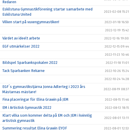
Redaren
Eskilstuna Gymnastikförening startar samarbete med
2023-02-08 15:21
Eskilstuna United
Vilken start på vuxengymnastiken!
2023-01-18 16:50
2022-12-19 15:42
Värdet av ideelt arbete
2022-12-16 19:00
EGF utmärkelser 2022
2022-12-15 09:44
2022-11-23 10:46
Bildspel Sparbankspokalen 2022
2022-11-18 11:01
Tack Sparbanken Rekarne
2022-10-26 15:24
2022-10-24 14:28
EGF`s gymnastikstjärna Jonna Adlerteg i 2023 års
2022-08-19 08:37
Mästarnas mästare!
Fina placeringar för Elina Grawin på JEM
2022-08-15 11:46
EM i Artistisk Gymnastik 2022
2022-08-13 18:15
Klart vilka som kommer delta på EM och JEM i kvinnlig
2022-08-01 13:11
artistisk gymnastik
Summering resultat Elina Grawin EYOF
2022-08-01 12:53