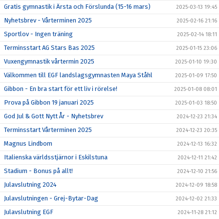
Gratis gymnastik i Ärsta och Förslunda (15-16 mars)
2025-03-13 19:45
Nyhetsbrev - Vårterminen 2025
2025-02-16 21:16
Sportlov - Ingen träning
2025-02-14 18:11
Terminsstart AG Stars Bas 2025
2025-01-15 23:06
Vuxengymnastik vårtermin 2025
2025-01-10 19:30
Välkommen till EGF landslagsgymnasten Maya Ståhl
2025-01-09 17:50
Gibbon - En bra start för ett liv i rörelse!
2025-01-08 08:01
Prova på Gibbon 19 januari 2025
2025-01-03 18:50
God Jul & Gott Nytt År - Nyhetsbrev
2024-12-23 21:34
Terminsstart Vårterminen 2025
2024-12-23 20:35
Magnus Lindbom
2024-12-13 16:32
Italienska världsstjärnor i Eskilstuna
2024-12-11 21:42
Stadium - Bonus på allt!
2024-12-10 21:56
Julavslutning 2024
2024-12-09 18:58
Julavslutningen - Grej-Bytar-Dag
2024-12-02 21:33
Julavslutning EGF
2024-11-28 21:12