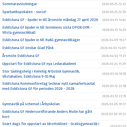
Sommaravslutningar
2026-05-25 22:23
Sparbankspokalen - succe!
2026-05-25 22:10
Eskilstuna GF - bjuder in till årsmöte måndag 27 april 2026
2026-04-13 14:52
Eskilstuna GF bjuder in till terminens sista OPEN GYM -
2026-04-13 14:35
Vilsta gymnastikhall
Eskilstuna GF bjuder in till KvAG gymnastikläger
2026-04-09 15:27
Eskilstuna GF önskar Glad Påsk
2026-04-02 14:09
Årsmöte Eskilstuna GF
2026-04-02 11:21
Uppstart för Eskilstuna GF nya Ledarakademi
2026-03-24 11:29
Stor tävlingshelg i Kvinnlig Artistisk Gymnastik,
2026-03-16 10:55
Vilstahallen, Eskilstuna 9-10 Maj
Eskilstuna Kommunföretag tecknar nytt samarbetsavtal
2026-03-12 22:18
med Eskilstuna GF för perioden 2026 - 2028
2026-03-12 22:15
Gymnastik på schemat i Årbyskolan
2026-03-05 19:37
Eskilstuna GF Hedersordförande Anders Molin har gått
2026-03-05 19:22
bort
Snart dags för uppstart av Idrottsklivet - Gratisgymnastik i
2026-02-25