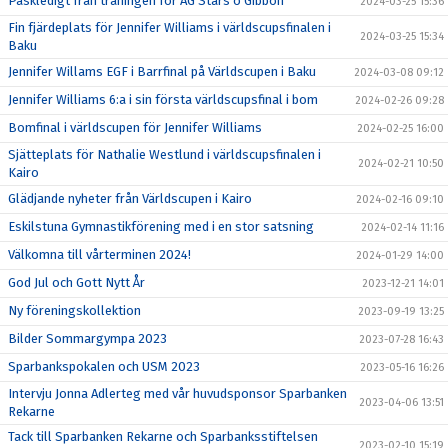
Påskledigt från träningen för AG Stars o Gibbon
2024-03-25 15:36
Fin fjärdeplats för Jennifer Williams i världscupsfinalen i
2024-03-25 15:34
Baku
Jennifer Willams EGF i Barrfinal på Världscupen i Baku
2024-03-08 09:12
Jennifer Williams 6:a i sin första världscupsfinal i bom
2024-02-26 09:28
Bomfinal i världscupen för Jennifer Williams
2024-02-25 16:00
Sjätteplats för Nathalie Westlund i världscupsfinalen i
2024-02-21 10:50
Kairo
Glädjande nyheter från Världscupen i Kairo
2024-02-16 09:10
Eskilstuna Gymnastikförening med i en stor satsning
2024-02-14 11:16
Välkomna till vårterminen 2024!
2024-01-29 14:00
God Jul och Gott Nytt År
2023-12-21 14:01
Ny föreningskollektion
2023-09-19 13:25
Bilder Sommargympa 2023
2023-07-28 16:43
Sparbankspokalen och USM 2023
2023-05-16 16:26
Intervju Jonna Adlerteg med vår huvudsponsor Sparbanken
2023-04-06 13:51
Rekarne
Tack till Sparbanken Rekarne och Sparbanksstiftelsen
2023-02-10 15:19