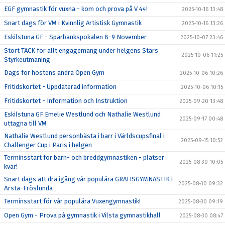
EGF gymnastik för vuxna - kom och prova på V 44!
2025-10-16 13:48
Snart dags för VM i Kvinnlig Artistisk Gymnastik
2025-10-16 13:26
Eskilstuna GF - Sparbankspokalen 8-9 November
2025-10-07 23:46
Stort TACK för allt engagemang under helgens Stars
2025-10-06 11:25
Styrkeutmaning
Dags för höstens andra Open Gym
2025-10-06 10:26
Fritidskortet - Uppdaterad information
2025-10-06 10:15
Fritidskortet - Information och Instruktion
2025-09-20 13:48
Eskilstuna GF Emelie Westlund och Nathalie Westlund
2025-09-17 00:48
uttagna till VM
Nathalie Westlund personbästa i barr i Världscupsfinal i
2025-09-15 10:52
Challenger Cup i Paris i helgen
Terminsstart för barn- och breddgymnastiken - platser
2025-08-30 10:05
kvar!
Snart dags att dra igång vår populära GRATISGYMNASTIK i
2025-08-30 09:32
Ärsta-Fröslunda
Terminsstart för vår populära Vuxengymnastik!
2025-08-30 09:19
Open Gym - Prova på gymnastik i Vilsta gymnastikhall
2025-08-30 08:47