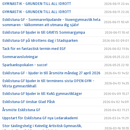
GYMNASTIK - GRUNDEN TILL ALL IDROTT
2026-06-11 23:44
GYMNASTIK - GRUNDEN TILL ALL IDROTT
2026-06-11 23:26
Eskilstuna GF - Sommarerbjudande - Vuxengymnastik hela
2026-06-11 10:49
sommaren - Välkommen att utmana dig själv!
Eskilstuna GF bjuder in till GRATIS Sommargympa
2026-06-11 10:41
Eskilstuna GF på Idrottens dag i Stadsparken
2026-06-03 09:01
Tack för en fantastisk termin med EGF
2026-06-02 11:54
Sommaravslutningar
2026-05-25 22:23
Sparbankspokalen - succe!
2026-05-25 22:10
Eskilstuna GF - bjuder in till årsmöte måndag 27 april 2026
2026-04-13 14:52
Eskilstuna GF bjuder in till terminens sista OPEN GYM -
2026-04-13 14:35
Vilsta gymnastikhall
Eskilstuna GF bjuder in till KvAG gymnastikläger
2026-04-09 15:27
Eskilstuna GF önskar Glad Påsk
2026-04-02 14:09
Årsmöte Eskilstuna GF
2026-04-02 11:21
Uppstart för Eskilstuna GF nya Ledarakademi
2026-03-24 11:29
Stor tävlingshelg i Kvinnlig Artistisk Gymnastik,
2026-03-16 10:55