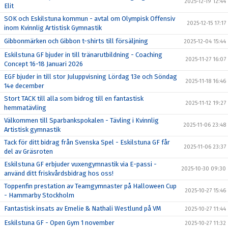
2025-12-19 12:44
Elit
SOK och Eskilstuna kommun - avtal om Olympisk Offensiv
2025-12-15 17:17
inom Kvinnlig Artistisk Gymnastik
Gibbonmärken och Gibbon t-shirts till försäljning
2025-12-04 15:44
Eskilstuna GF bjuder in till tränarutbildning - Coaching
2025-11-27 16:07
Concept 16-18 Januari 2026
EGF bjuder in till stor Juluppvisning Lördag 13e och Söndag
2025-11-18 16:46
14e december
Stort TACK till alla som bidrog till en fantastisk
2025-11-12 19:27
hemmatävling
Välkommen till Sparbankspokalen - Tävling i Kvinnlig
2025-11-06 23:48
Artistisk gymnastik
Tack för ditt bidrag från Svenska Spel - Eskilstuna GF får
2025-11-06 23:37
del av Gräsroten
Eskilstuna GF erbjuder vuxengymnastik via E-passi -
2025-10-30 09:30
använd ditt friskvårdsbidrag hos oss!
Toppenfin prestation av Teamgymnaster på Halloween Cup
2025-10-27 15:46
- Hammarby Stockholm
Fantastisk insats av Emelie & Nathali Westlund på VM
2025-10-27 11:44
Eskilstuna GF - Open Gym 1 november
2025-10-27 11:32