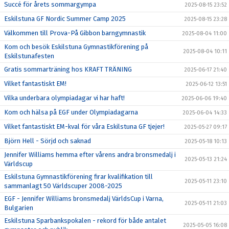
Succé för årets sommargympa
2025-08-15 23:52
Eskilstuna GF Nordic Summer Camp 2025
2025-08-15 23:28
Välkommen till Prova-På Gibbon barngymnastik
2025-08-04 11:00
Kom och besök Eskilstuna Gymnastikförening på
2025-08-04 10:11
Eskilstunafesten
Gratis sommarträning hos KRAFT TRÄNING
2025-06-17 21:40
Vilket fantastiskt EM!
2025-06-12 13:51
Vilka underbara olympiadagar vi har haft!
2025-06-06 19:40
Kom och hälsa på EGF under Olympiadagarna
2025-06-04 14:33
Vilket fantastiskt EM-kval för våra Eskilstuna GF tjejer!
2025-05-27 09:17
Björn Hell - Sörjd och saknad
2025-05-18 10:13
Jennifer Williams hemma efter vårens andra bronsmedalj i
2025-05-13 21:24
Världscup
Eskilstuna Gymnastikförening firar kvalifikation till
2025-05-11 23:10
sammanlagt 50 Världscuper 2008-2025
EGF - Jennifer Williams bronsmedalj VärldsCup i Varna,
2025-05-11 21:03
Bulgarien
Eskilstuna Sparbankspokalen - rekord för både antalet
2025-05-05 16:08