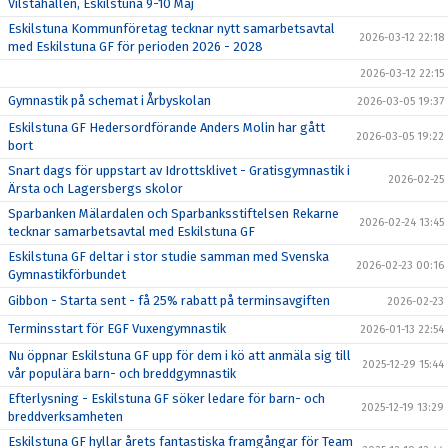
Vilstahallen, Eskilstuna 9-10 Maj
Eskilstuna Kommunföretag tecknar nytt samarbetsavtal
2026-03-12 22:18
med Eskilstuna GF för perioden 2026 - 2028
2026-03-12 22:15
Gymnastik på schemat i Årbyskolan
2026-03-05 19:37
Eskilstuna GF Hedersordförande Anders Molin har gått
2026-03-05 19:22
bort
Snart dags för uppstart av Idrottsklivet - Gratisgymnastik i
2026-02-25
Ärsta och Lagersbergs skolor
Sparbanken Mälardalen och Sparbanksstiftelsen Rekarne
2026-02-24 13:45
tecknar samarbetsavtal med Eskilstuna GF
Eskilstuna GF deltar i stor studie samman med Svenska
2026-02-23 00:16
Gymnastikförbundet
Gibbon - Starta sent - få 25% rabatt på terminsavgiften
2026-02-23
Terminsstart för EGF Vuxengymnastik
2026-01-13 22:54
Nu öppnar Eskilstuna GF upp för dem i kö att anmäla sig till
2025-12-29 15:44
vår populära barn- och breddgymnastik
Efterlysning - Eskilstuna GF söker ledare för barn- och
2025-12-19 13:29
breddverksamheten
Eskilstuna GF hyllar årets fantastiska framgångar för Team