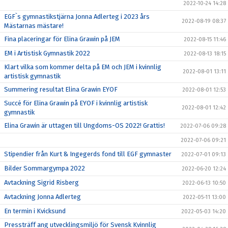
2022-10-24 14:28
EGF`s gymnastikstjärna Jonna Adlerteg i 2023 års
2022-08-19 08:37
Mästarnas mästare!
Fina placeringar för Elina Grawin på JEM
2022-08-15 11:46
EM i Artistisk Gymnastik 2022
2022-08-13 18:15
Klart vilka som kommer delta på EM och JEM i kvinnlig
2022-08-01 13:11
artistisk gymnastik
Summering resultat Elina Grawin EYOF
2022-08-01 12:53
Succé för Elina Grawin på EYOF i kvinnlig artistisk
2022-08-01 12:42
gymnastik
Elina Grawin är uttagen till Ungdoms-OS 2022! Grattis!
2022-07-06 09:28
2022-07-06 09:21
Stipendier från Kurt & Ingegerds fond till EGF gymnaster
2022-07-01 09:13
Bilder Sommargympa 2022
2022-06-20 12:24
Avtackning Sigrid Risberg
2022-06-13 10:50
Avtackning Jonna Adlerteg
2022-05-11 13:00
En termin i Kvicksund
2022-05-03 14:20
Pressträff ang utvecklingsmiljö för Svensk Kvinnlig