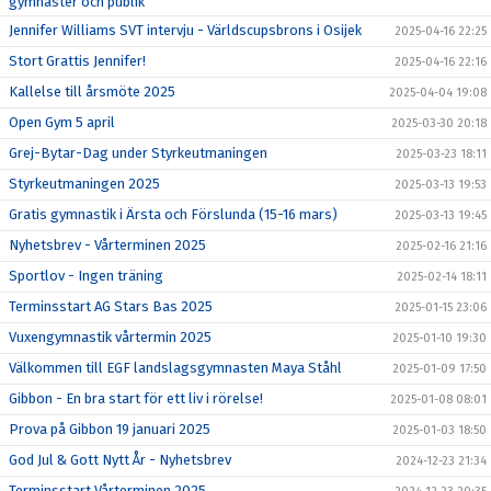
gymnaster och publik
Jennifer Williams SVT intervju - Världscupsbrons i Osijek
2025-04-16 22:25
Stort Grattis Jennifer!
2025-04-16 22:16
Kallelse till årsmöte 2025
2025-04-04 19:08
Open Gym 5 april
2025-03-30 20:18
Grej-Bytar-Dag under Styrkeutmaningen
2025-03-23 18:11
Styrkeutmaningen 2025
2025-03-13 19:53
Gratis gymnastik i Ärsta och Förslunda (15-16 mars)
2025-03-13 19:45
Nyhetsbrev - Vårterminen 2025
2025-02-16 21:16
Sportlov - Ingen träning
2025-02-14 18:11
Terminsstart AG Stars Bas 2025
2025-01-15 23:06
Vuxengymnastik vårtermin 2025
2025-01-10 19:30
Välkommen till EGF landslagsgymnasten Maya Ståhl
2025-01-09 17:50
Gibbon - En bra start för ett liv i rörelse!
2025-01-08 08:01
Prova på Gibbon 19 januari 2025
2025-01-03 18:50
God Jul & Gott Nytt År - Nyhetsbrev
2024-12-23 21:34
Terminsstart Vårterminen 2025