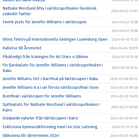
2024-04-22 14:16
Nathalie Westlund åtta i världscupsfinalen Facebook
2024-04-22 14:01
LinkedIn Twitter
Femte plats för Jennifer Williams i världscupen
2024-04-22 13:58
2024-04-22 13:56
Vilma Timlöv på internationella tävlingen Luxemburg Open
2024-04-15 11:33
Kallelse till Årsmötet
2024-04-04 10:09
Påskledigt från träningen för AG Stars o Gibbon
2024-03-25 15:36
Fin fjärdeplats för Jennifer Williams i världscupsfinalen i
2024-03-25 15:34
Baku
Jennifer Willams EGF i Barrfinal på Världscupen i Baku
2024-03-08 09:12
Jennifer Williams 6:a i sin första världscupsfinal i bom
2024-02-26 09:28
Bomfinal i världscupen för Jennifer Williams
2024-02-25 16:00
Sjätteplats för Nathalie Westlund i världscupsfinalen i
2024-02-21 10:50
Kairo
Glädjande nyheter från Världscupen i Kairo
2024-02-16 09:10
Eskilstuna Gymnastikförening med i en stor satsning
2024-02-14 11:16
Välkomna till vårterminen 2024!
2024-01-29 14:00