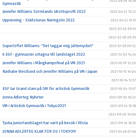
2022-04-28 16:38
Gymnastik
Jennifer Williams Sörmlands Idrottsprofil 2022
2022-04-22 15:22
Uppvisning - Eskilstunas Näringsliv 2022
2022-04-22 15:15
2022-03-20 09:41
2022-02-05 09:35
Superlöftet Williams: "Det taggar mig jättemycket"
2022-01-28 09:32
6 EGF- gymnaster uttagna till landslaget 2022
2021-12-03 14:24
Jennifer Williams i Mångkampsfinal på VM 2021
2021-10-19 12:20
Nathalie Westlund och Jennifer Williams på VM i Japan
2021-10-15 10:04
2021-10-14 12:57
EGF tar Grand slam på SM för artistisk Gymnastik
2021-10-04 11:07
Jonna Adlerteg Nyheter
2021-09-30 16:22
VM i Artistisk Gymnastik i Tokyo2021
2021-09-24 15:18
2021-09-20 19:06
Tyska juniorlandslaget har varit på besök i Vilsta
2021-09-14 16:35
JONNA ADLERTEG KLAR FÖR OS I TOKYO!!!
2021-04-26 07:46