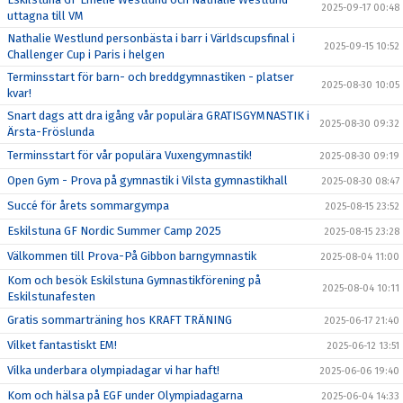
2025-09-17 00:48
uttagna till VM
Nathalie Westlund personbästa i barr i Världscupsfinal i
2025-09-15 10:52
Challenger Cup i Paris i helgen
Terminsstart för barn- och breddgymnastiken - platser
2025-08-30 10:05
kvar!
Snart dags att dra igång vår populära GRATISGYMNASTIK i
2025-08-30 09:32
Ärsta-Fröslunda
Terminsstart för vår populära Vuxengymnastik!
2025-08-30 09:19
Open Gym - Prova på gymnastik i Vilsta gymnastikhall
2025-08-30 08:47
Succé för årets sommargympa
2025-08-15 23:52
Eskilstuna GF Nordic Summer Camp 2025
2025-08-15 23:28
Välkommen till Prova-På Gibbon barngymnastik
2025-08-04 11:00
Kom och besök Eskilstuna Gymnastikförening på
2025-08-04 10:11
Eskilstunafesten
Gratis sommarträning hos KRAFT TRÄNING
2025-06-17 21:40
Vilket fantastiskt EM!
2025-06-12 13:51
Vilka underbara olympiadagar vi har haft!
2025-06-06 19:40
Kom och hälsa på EGF under Olympiadagarna
2025-06-04 14:33