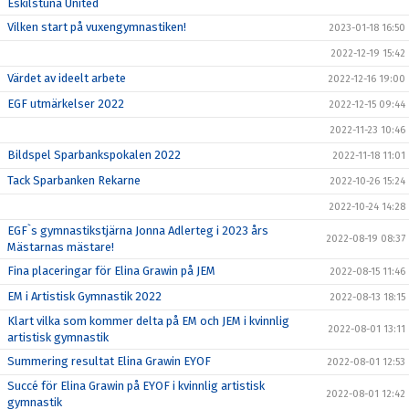
Eskilstuna United
Vilken start på vuxengymnastiken!
2023-01-18 16:50
2022-12-19 15:42
Värdet av ideelt arbete
2022-12-16 19:00
EGF utmärkelser 2022
2022-12-15 09:44
2022-11-23 10:46
Bildspel Sparbankspokalen 2022
2022-11-18 11:01
Tack Sparbanken Rekarne
2022-10-26 15:24
2022-10-24 14:28
EGF`s gymnastikstjärna Jonna Adlerteg i 2023 års
2022-08-19 08:37
Mästarnas mästare!
Fina placeringar för Elina Grawin på JEM
2022-08-15 11:46
EM i Artistisk Gymnastik 2022
2022-08-13 18:15
Klart vilka som kommer delta på EM och JEM i kvinnlig
2022-08-01 13:11
artistisk gymnastik
Summering resultat Elina Grawin EYOF
2022-08-01 12:53
Succé för Elina Grawin på EYOF i kvinnlig artistisk
2022-08-01 12:42
gymnastik