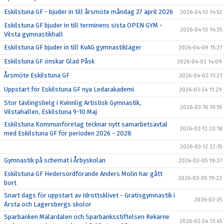
Eskilstuna GF - bjuder in till årsmöte måndag 27 april 2026
2026-04-13 14:52
Eskilstuna GF bjuder in till terminens sista OPEN GYM -
2026-04-13 14:35
Vilsta gymnastikhall
Eskilstuna GF bjuder in till KvAG gymnastikläger
2026-04-09 15:27
Eskilstuna GF önskar Glad Påsk
2026-04-02 14:09
Årsmöte Eskilstuna GF
2026-04-02 11:21
Uppstart för Eskilstuna GF nya Ledarakademi
2026-03-24 11:29
Stor tävlingshelg i Kvinnlig Artistisk Gymnastik,
2026-03-16 10:55
Vilstahallen, Eskilstuna 9-10 Maj
Eskilstuna Kommunföretag tecknar nytt samarbetsavtal
2026-03-12 22:18
med Eskilstuna GF för perioden 2026 - 2028
2026-03-12 22:15
Gymnastik på schemat i Årbyskolan
2026-03-05 19:37
Eskilstuna GF Hedersordförande Anders Molin har gått
2026-03-05 19:22
bort
Snart dags för uppstart av Idrottsklivet - Gratisgymnastik i
2026-02-25
Ärsta och Lagersbergs skolor
Sparbanken Mälardalen och Sparbanksstiftelsen Rekarne
2026-02-24 13:45