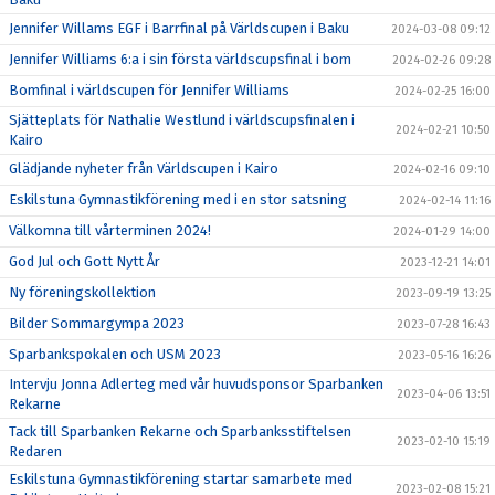
Jennifer Willams EGF i Barrfinal på Världscupen i Baku
2024-03-08 09:12
Jennifer Williams 6:a i sin första världscupsfinal i bom
2024-02-26 09:28
Bomfinal i världscupen för Jennifer Williams
2024-02-25 16:00
Sjätteplats för Nathalie Westlund i världscupsfinalen i
2024-02-21 10:50
Kairo
Glädjande nyheter från Världscupen i Kairo
2024-02-16 09:10
Eskilstuna Gymnastikförening med i en stor satsning
2024-02-14 11:16
Välkomna till vårterminen 2024!
2024-01-29 14:00
God Jul och Gott Nytt År
2023-12-21 14:01
Ny föreningskollektion
2023-09-19 13:25
Bilder Sommargympa 2023
2023-07-28 16:43
Sparbankspokalen och USM 2023
2023-05-16 16:26
Intervju Jonna Adlerteg med vår huvudsponsor Sparbanken
2023-04-06 13:51
Rekarne
Tack till Sparbanken Rekarne och Sparbanksstiftelsen
2023-02-10 15:19
Redaren
Eskilstuna Gymnastikförening startar samarbete med
2023-02-08 15:21