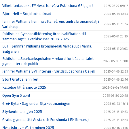
Vilket fantastiskt EM-kval för våra Eskilstuna GF tjejer!
2025-05-27 09:17
Björn Hell - Sörjd och saknad
2025-05-18 10:13
Jennifer Williams hemma efter vårens andra bronsmedalj i
2025-05-13 21:24
Världscup
Eskilstuna Gymnastikförening firar kvalifikation till
2025-05-11 23:10
sammanlagt 50 Världscuper 2008-2025
EGF - Jennifer Williams bronsmedalj VärldsCup i Varna,
2025-05-11 21:03
Bulgarien
Eskilstuna Sparbankspokalen - rekord för både antalet
2025-05-05 16:08
gymnaster och publik
Jennifer Williams SVT intervju - Världscupsbrons i Osijek
2025-04-16 22:25
Stort Grattis Jennifer!
2025-04-16 22:16
Kallelse till årsmöte 2025
2025-04-04 19:08
Open Gym 5 april
2025-03-30 20:18
Grej-Bytar-Dag under Styrkeutmaningen
2025-03-23 18:11
Styrkeutmaningen 2025
2025-03-13 19:53
Gratis gymnastik i Ärsta och Förslunda (15-16 mars)
2025-03-13 19:45
Nyhetsbrev - Vårterminen 2025
2025-02-16 21:16