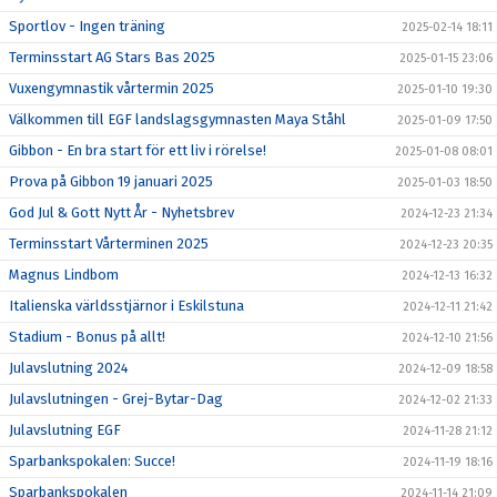
Sportlov - Ingen träning
2025-02-14 18:11
Terminsstart AG Stars Bas 2025
2025-01-15 23:06
Vuxengymnastik vårtermin 2025
2025-01-10 19:30
Välkommen till EGF landslagsgymnasten Maya Ståhl
2025-01-09 17:50
Gibbon - En bra start för ett liv i rörelse!
2025-01-08 08:01
Prova på Gibbon 19 januari 2025
2025-01-03 18:50
God Jul & Gott Nytt År - Nyhetsbrev
2024-12-23 21:34
Terminsstart Vårterminen 2025
2024-12-23 20:35
Magnus Lindbom
2024-12-13 16:32
Italienska världsstjärnor i Eskilstuna
2024-12-11 21:42
Stadium - Bonus på allt!
2024-12-10 21:56
Julavslutning 2024
2024-12-09 18:58
Julavslutningen - Grej-Bytar-Dag
2024-12-02 21:33
Julavslutning EGF
2024-11-28 21:12
Sparbankspokalen: Succe!
2024-11-19 18:16
Sparbankspokalen
2024-11-14 21:09