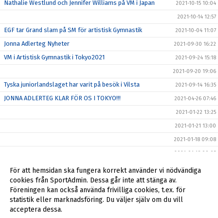
Nathalie Westlund och Jennifer Williams på VM i Japan
2021-10-15 10:04
2021-10-14 12:57
EGF tar Grand slam på SM för artistisk Gymnastik
2021-10-04 11:07
Jonna Adlerteg Nyheter
2021-09-30 16:22
VM i Artistisk Gymnastik i Tokyo2021
2021-09-24 15:18
2021-09-20 19:06
Tyska juniorlandslaget har varit på besök i Vilsta
2021-09-14 16:35
JONNA ADLERTEG KLAR FÖR OS I TOKYO!!!
2021-04-26 07:46
2021-01-22 13:25
2021-01-21 13:00
2021-01-18 09:08
2021-01-18 09:05
2021-01-14 10:19
För att hemsidan ska fungera korrekt använder vi nödvändiga
cookies från SportAdmin. Dessa går inte att stänga av.
2020-07-24 09:45
Föreningen kan också använda frivilliga cookies, t.ex. för
2019-10-06 13:13
statistik eller marknadsföring. Du väljer själv om du vill
acceptera dessa.