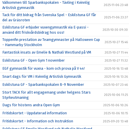
Välkommen till Sparbankspokalen - Tävling i Kvinnlig
2025-11-06 23:48
Artistisk gymnastik
Tack för ditt bidrag från Svenska Spel - Eskilstuna GF får
2025-11-06 23:37
del av Gräsroten
Eskilstuna GF erbjuder vuxengymnastik via E-passi -
2025-10-30 09:30
använd ditt friskvårdsbidrag hos oss!
Toppenfin prestation av Teamgymnaster på Halloween Cup
2025-10-27 15:46
- Hammarby Stockholm
Fantastisk insats av Emelie & Nathali Westlund på VM
2025-10-27 11:44
Eskilstuna GF - Open Gym 1 november
2025-10-27 11:32
EGF gymnastik för vuxna - kom och prova på V 44!
2025-10-16 13:48
Snart dags för VM i Kvinnlig Artistisk Gymnastik
2025-10-16 13:26
Eskilstuna GF - Sparbankspokalen 8-9 November
2025-10-07 23:46
Stort TACK för allt engagemang under helgens Stars
2025-10-06 11:25
Styrkeutmaning
Dags för höstens andra Open Gym
2025-10-06 10:26
Fritidskortet - Uppdaterad information
2025-10-06 10:15
Fritidskortet - Information och Instruktion
2025-09-20 13:48
Eskilstuna GF Emelie Westlund och Nathalie Westlund