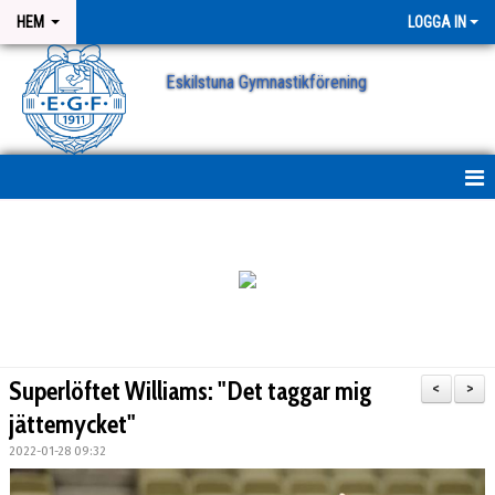
HEM
LOGGA IN
Eskilstuna Gymnastikförening
NYHETER
NYHETSARKIV
ANMÄLAN
Superlöftet Williams: "Det taggar mig
<
>
jättemycket"
2022-01-28 09:32