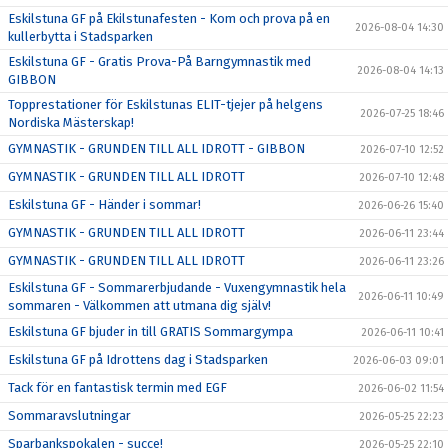
Eskilstuna GF på Ekilstunafesten - Kom och prova på en
2026-08-04 14:30
kullerbytta i Stadsparken
Eskilstuna GF - Gratis Prova-På Barngymnastik med
2026-08-04 14:13
GIBBON
Topprestationer för Eskilstunas ELIT-tjejer på helgens
2026-07-25 18:46
Nordiska Mästerskap!
GYMNASTIK - GRUNDEN TILL ALL IDROTT - GIBBON
2026-07-10 12:52
GYMNASTIK - GRUNDEN TILL ALL IDROTT
2026-07-10 12:48
Eskilstuna GF - Händer i sommar!
2026-06-26 15:40
GYMNASTIK - GRUNDEN TILL ALL IDROTT
2026-06-11 23:44
GYMNASTIK - GRUNDEN TILL ALL IDROTT
2026-06-11 23:26
Eskilstuna GF - Sommarerbjudande - Vuxengymnastik hela
2026-06-11 10:49
sommaren - Välkommen att utmana dig själv!
Eskilstuna GF bjuder in till GRATIS Sommargympa
2026-06-11 10:41
Eskilstuna GF på Idrottens dag i Stadsparken
2026-06-03 09:01
Tack för en fantastisk termin med EGF
2026-06-02 11:54
Sommaravslutningar
2026-05-25 22:23
Sparbankspokalen - succe!
2026-05-25 22:10