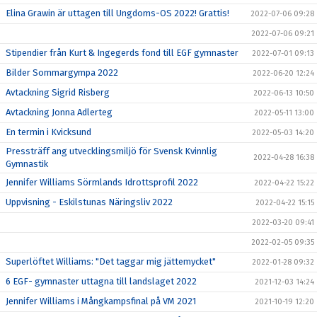
Elina Grawin är uttagen till Ungdoms-OS 2022! Grattis!
2022-07-06 09:28
2022-07-06 09:21
Stipendier från Kurt & Ingegerds fond till EGF gymnaster
2022-07-01 09:13
Bilder Sommargympa 2022
2022-06-20 12:24
Avtackning Sigrid Risberg
2022-06-13 10:50
Avtackning Jonna Adlerteg
2022-05-11 13:00
En termin i Kvicksund
2022-05-03 14:20
Pressträff ang utvecklingsmiljö för Svensk Kvinnlig
2022-04-28 16:38
Gymnastik
Jennifer Williams Sörmlands Idrottsprofil 2022
2022-04-22 15:22
Uppvisning - Eskilstunas Näringsliv 2022
2022-04-22 15:15
2022-03-20 09:41
2022-02-05 09:35
Superlöftet Williams: "Det taggar mig jättemycket"
2022-01-28 09:32
6 EGF- gymnaster uttagna till landslaget 2022
2021-12-03 14:24
Jennifer Williams i Mångkampsfinal på VM 2021
2021-10-19 12:20