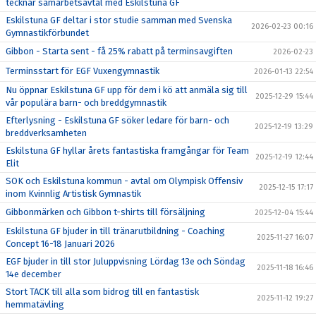
tecknar samarbetsavtal med Eskilstuna GF
Eskilstuna GF deltar i stor studie samman med Svenska
2026-02-23 00:16
Gymnastikförbundet
Gibbon - Starta sent - få 25% rabatt på terminsavgiften
2026-02-23
Terminsstart för EGF Vuxengymnastik
2026-01-13 22:54
Nu öppnar Eskilstuna GF upp för dem i kö att anmäla sig till
2025-12-29 15:44
vår populära barn- och breddgymnastik
Efterlysning - Eskilstuna GF söker ledare för barn- och
2025-12-19 13:29
breddverksamheten
Eskilstuna GF hyllar årets fantastiska framgångar för Team
2025-12-19 12:44
Elit
SOK och Eskilstuna kommun - avtal om Olympisk Offensiv
2025-12-15 17:17
inom Kvinnlig Artistisk Gymnastik
Gibbonmärken och Gibbon t-shirts till försäljning
2025-12-04 15:44
Eskilstuna GF bjuder in till tränarutbildning - Coaching
2025-11-27 16:07
Concept 16-18 Januari 2026
EGF bjuder in till stor Juluppvisning Lördag 13e och Söndag
2025-11-18 16:46
14e december
Stort TACK till alla som bidrog till en fantastisk
2025-11-12 19:27
hemmatävling