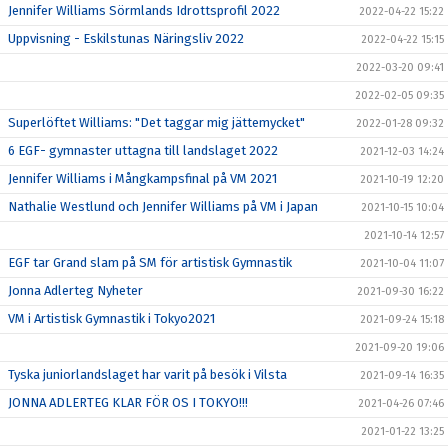
Jennifer Williams Sörmlands Idrottsprofil 2022
2022-04-22 15:22
Uppvisning - Eskilstunas Näringsliv 2022
2022-04-22 15:15
2022-03-20 09:41
2022-02-05 09:35
Superlöftet Williams: "Det taggar mig jättemycket"
2022-01-28 09:32
6 EGF- gymnaster uttagna till landslaget 2022
2021-12-03 14:24
Jennifer Williams i Mångkampsfinal på VM 2021
2021-10-19 12:20
Nathalie Westlund och Jennifer Williams på VM i Japan
2021-10-15 10:04
2021-10-14 12:57
EGF tar Grand slam på SM för artistisk Gymnastik
2021-10-04 11:07
Jonna Adlerteg Nyheter
2021-09-30 16:22
VM i Artistisk Gymnastik i Tokyo2021
2021-09-24 15:18
2021-09-20 19:06
Tyska juniorlandslaget har varit på besök i Vilsta
2021-09-14 16:35
JONNA ADLERTEG KLAR FÖR OS I TOKYO!!!
2021-04-26 07:46
2021-01-22 13:25