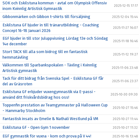
SOK och Eskilstuna kommun - avtal om Olympisk Offensiv
2025-12-15 17:17
inom Kvinnlig Artistisk Gymnastik
Gibbonmärken och Gibbon t-shirts till försäljning
2025-12-04 15:44
Eskilstuna GF bjuder in till tränarutbildning - Coaching
2025-11-27 16:07
Concept 16-18 Januari 2026
EGF bjuder in till stor Juluppvisning Lördag 13e och Söndag
2025-11-18 16:46
14e december
Stort TACK till alla som bidrog till en fantastisk
2025-11-12 19:27
hemmatävling
Välkommen till Sparbankspokalen - Tävling i Kvinnlig
2025-11-06 23:48
Artistisk gymnastik
Tack för ditt bidrag från Svenska Spel - Eskilstuna GF får
2025-11-06 23:37
del av Gräsroten
Eskilstuna GF erbjuder vuxengymnastik via E-passi -
2025-10-30 09:30
använd ditt friskvårdsbidrag hos oss!
Toppenfin prestation av Teamgymnaster på Halloween Cup
2025-10-27 15:46
- Hammarby Stockholm
Fantastisk insats av Emelie & Nathali Westlund på VM
2025-10-27 11:44
Eskilstuna GF - Open Gym 1 november
2025-10-27 11:32
EGF gymnastik för vuxna - kom och prova på V 44!
2025-10-16 13:48