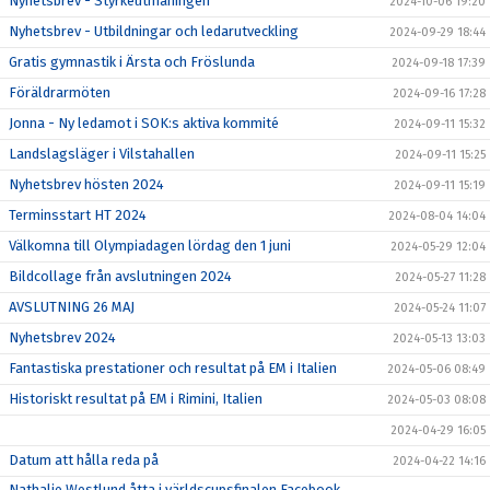
Nyhetsbrev - Styrkeutmaningen
2024-10-06 19:20
Nyhetsbrev - Utbildningar och ledarutveckling
2024-09-29 18:44
Gratis gymnastik i Ärsta och Fröslunda
2024-09-18 17:39
Föräldrarmöten
2024-09-16 17:28
Jonna - Ny ledamot i SOK:s aktiva kommité
2024-09-11 15:32
Landslagsläger i Vilstahallen
2024-09-11 15:25
Nyhetsbrev hösten 2024
2024-09-11 15:19
Terminsstart HT 2024
2024-08-04 14:04
Välkomna till Olympiadagen lördag den 1 juni
2024-05-29 12:04
Bildcollage från avslutningen 2024
2024-05-27 11:28
AVSLUTNING 26 MAJ
2024-05-24 11:07
Nyhetsbrev 2024
2024-05-13 13:03
Fantastiska prestationer och resultat på EM i Italien
2024-05-06 08:49
Historiskt resultat på EM i Rimini, Italien
2024-05-03 08:08
2024-04-29 16:05
Datum att hålla reda på
2024-04-22 14:16
Nathalie Westlund åtta i världscupsfinalen Facebook