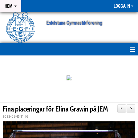
HEM
LOGGA IN
Eskilstuna Gymnastikförening
NYHETER
NYHETSARKIV
ANMÄLAN
Fina placeringar för Elina Grawin på JEM
<
>
2022-08-15 11:46