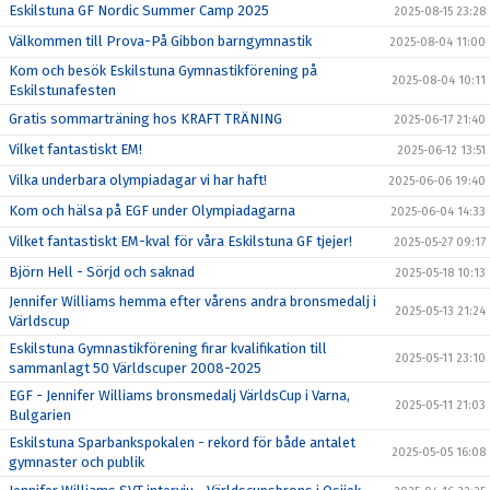
Eskilstuna GF Nordic Summer Camp 2025
2025-08-15 23:28
Välkommen till Prova-På Gibbon barngymnastik
2025-08-04 11:00
Kom och besök Eskilstuna Gymnastikförening på
2025-08-04 10:11
Eskilstunafesten
Gratis sommarträning hos KRAFT TRÄNING
2025-06-17 21:40
Vilket fantastiskt EM!
2025-06-12 13:51
Vilka underbara olympiadagar vi har haft!
2025-06-06 19:40
Kom och hälsa på EGF under Olympiadagarna
2025-06-04 14:33
Vilket fantastiskt EM-kval för våra Eskilstuna GF tjejer!
2025-05-27 09:17
Björn Hell - Sörjd och saknad
2025-05-18 10:13
Jennifer Williams hemma efter vårens andra bronsmedalj i
2025-05-13 21:24
Världscup
Eskilstuna Gymnastikförening firar kvalifikation till
2025-05-11 23:10
sammanlagt 50 Världscuper 2008-2025
EGF - Jennifer Williams bronsmedalj VärldsCup i Varna,
2025-05-11 21:03
Bulgarien
Eskilstuna Sparbankspokalen - rekord för både antalet
2025-05-05 16:08
gymnaster och publik