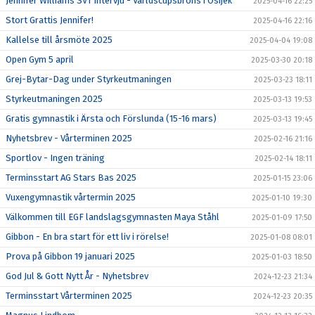
Jennifer Williams SVT intervju - Världscupsbrons i Osijek
2025-04-16 22:25
Stort Grattis Jennifer!
2025-04-16 22:16
Kallelse till årsmöte 2025
2025-04-04 19:08
Open Gym 5 april
2025-03-30 20:18
Grej-Bytar-Dag under Styrkeutmaningen
2025-03-23 18:11
Styrkeutmaningen 2025
2025-03-13 19:53
Gratis gymnastik i Ärsta och Förslunda (15-16 mars)
2025-03-13 19:45
Nyhetsbrev - Vårterminen 2025
2025-02-16 21:16
Sportlov - Ingen träning
2025-02-14 18:11
Terminsstart AG Stars Bas 2025
2025-01-15 23:06
Vuxengymnastik vårtermin 2025
2025-01-10 19:30
Välkommen till EGF landslagsgymnasten Maya Ståhl
2025-01-09 17:50
Gibbon - En bra start för ett liv i rörelse!
2025-01-08 08:01
Prova på Gibbon 19 januari 2025
2025-01-03 18:50
God Jul & Gott Nytt År - Nyhetsbrev
2024-12-23 21:34
Terminsstart Vårterminen 2025
2024-12-23 20:35