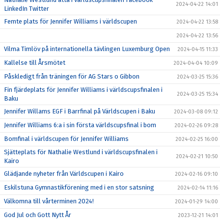
2024-04-22 14:01
LinkedIn Twitter
Femte plats för Jennifer Williams i världscupen
2024-04-22 13:58
2024-04-22 13:56
Vilma Timlöv på internationella tävlingen Luxemburg Open
2024-04-15 11:33
Kallelse till Årsmötet
2024-04-04 10:09
Påskledigt från träningen för AG Stars o Gibbon
2024-03-25 15:36
Fin fjärdeplats för Jennifer Williams i världscupsfinalen i
2024-03-25 15:34
Baku
Jennifer Willams EGF i Barrfinal på Världscupen i Baku
2024-03-08 09:12
Jennifer Williams 6:a i sin första världscupsfinal i bom
2024-02-26 09:28
Bomfinal i världscupen för Jennifer Williams
2024-02-25 16:00
Sjätteplats för Nathalie Westlund i världscupsfinalen i
2024-02-21 10:50
Kairo
Glädjande nyheter från Världscupen i Kairo
2024-02-16 09:10
Eskilstuna Gymnastikförening med i en stor satsning
2024-02-14 11:16
Välkomna till vårterminen 2024!
2024-01-29 14:00
God Jul och Gott Nytt År
2023-12-21 14:01