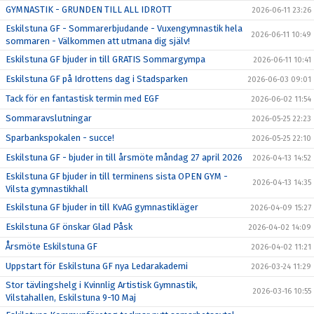
GYMNASTIK - GRUNDEN TILL ALL IDROTT
2026-06-11 23:26
Eskilstuna GF - Sommarerbjudande - Vuxengymnastik hela
2026-06-11 10:49
sommaren - Välkommen att utmana dig själv!
Eskilstuna GF bjuder in till GRATIS Sommargympa
2026-06-11 10:41
Eskilstuna GF på Idrottens dag i Stadsparken
2026-06-03 09:01
Tack för en fantastisk termin med EGF
2026-06-02 11:54
Sommaravslutningar
2026-05-25 22:23
Sparbankspokalen - succe!
2026-05-25 22:10
Eskilstuna GF - bjuder in till årsmöte måndag 27 april 2026
2026-04-13 14:52
Eskilstuna GF bjuder in till terminens sista OPEN GYM -
2026-04-13 14:35
Vilsta gymnastikhall
Eskilstuna GF bjuder in till KvAG gymnastikläger
2026-04-09 15:27
Eskilstuna GF önskar Glad Påsk
2026-04-02 14:09
Årsmöte Eskilstuna GF
2026-04-02 11:21
Uppstart för Eskilstuna GF nya Ledarakademi
2026-03-24 11:29
Stor tävlingshelg i Kvinnlig Artistisk Gymnastik,
2026-03-16 10:55
Vilstahallen, Eskilstuna 9-10 Maj