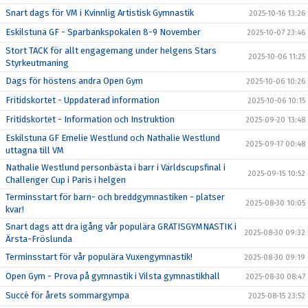
Snart dags för VM i Kvinnlig Artistisk Gymnastik
2025-10-16 13:26
Eskilstuna GF - Sparbankspokalen 8-9 November
2025-10-07 23:46
Stort TACK för allt engagemang under helgens Stars
2025-10-06 11:25
Styrkeutmaning
Dags för höstens andra Open Gym
2025-10-06 10:26
Fritidskortet - Uppdaterad information
2025-10-06 10:15
Fritidskortet - Information och Instruktion
2025-09-20 13:48
Eskilstuna GF Emelie Westlund och Nathalie Westlund
2025-09-17 00:48
uttagna till VM
Nathalie Westlund personbästa i barr i Världscupsfinal i
2025-09-15 10:52
Challenger Cup i Paris i helgen
Terminsstart för barn- och breddgymnastiken - platser
2025-08-30 10:05
kvar!
Snart dags att dra igång vår populära GRATISGYMNASTIK i
2025-08-30 09:32
Ärsta-Fröslunda
Terminsstart för vår populära Vuxengymnastik!
2025-08-30 09:19
Open Gym - Prova på gymnastik i Vilsta gymnastikhall
2025-08-30 08:47
Succé för årets sommargympa
2025-08-15 23:52