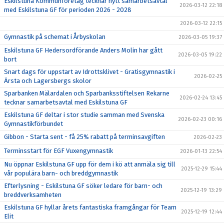
Eskilstuna Kommunföretag tecknar nytt samarbetsavtal
2026-03-12 22:18
med Eskilstuna GF för perioden 2026 - 2028
2026-03-12 22:15
Gymnastik på schemat i Årbyskolan
2026-03-05 19:37
Eskilstuna GF Hedersordförande Anders Molin har gått
2026-03-05 19:22
bort
Snart dags för uppstart av Idrottsklivet - Gratisgymnastik i
2026-02-25
Ärsta och Lagersbergs skolor
Sparbanken Mälardalen och Sparbanksstiftelsen Rekarne
2026-02-24 13:45
tecknar samarbetsavtal med Eskilstuna GF
Eskilstuna GF deltar i stor studie samman med Svenska
2026-02-23 00:16
Gymnastikförbundet
Gibbon - Starta sent - få 25% rabatt på terminsavgiften
2026-02-23
Terminsstart för EGF Vuxengymnastik
2026-01-13 22:54
Nu öppnar Eskilstuna GF upp för dem i kö att anmäla sig till
2025-12-29 15:44
vår populära barn- och breddgymnastik
Efterlysning - Eskilstuna GF söker ledare för barn- och
2025-12-19 13:29
breddverksamheten
Eskilstuna GF hyllar årets fantastiska framgångar för Team
2025-12-19 12:44
Elit