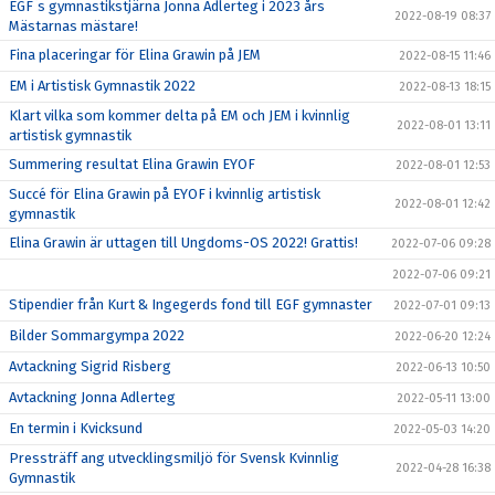
EGF`s gymnastikstjärna Jonna Adlerteg i 2023 års
2022-08-19 08:37
Mästarnas mästare!
Fina placeringar för Elina Grawin på JEM
2022-08-15 11:46
EM i Artistisk Gymnastik 2022
2022-08-13 18:15
Klart vilka som kommer delta på EM och JEM i kvinnlig
2022-08-01 13:11
artistisk gymnastik
Summering resultat Elina Grawin EYOF
2022-08-01 12:53
Succé för Elina Grawin på EYOF i kvinnlig artistisk
2022-08-01 12:42
gymnastik
Elina Grawin är uttagen till Ungdoms-OS 2022! Grattis!
2022-07-06 09:28
2022-07-06 09:21
Stipendier från Kurt & Ingegerds fond till EGF gymnaster
2022-07-01 09:13
Bilder Sommargympa 2022
2022-06-20 12:24
Avtackning Sigrid Risberg
2022-06-13 10:50
Avtackning Jonna Adlerteg
2022-05-11 13:00
En termin i Kvicksund
2022-05-03 14:20
Pressträff ang utvecklingsmiljö för Svensk Kvinnlig
2022-04-28 16:38
Gymnastik