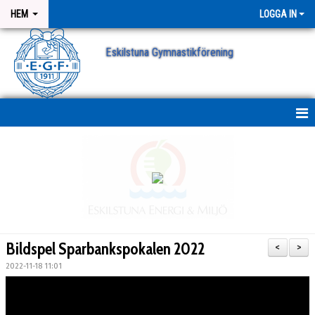
HEM
LOGGA IN
Eskilstuna Gymnastikförening
NYHETER
NYHETSARKIV
ANMÄLAN
Bildspel Sparbankspokalen 2022
<
>
2022-11-18 11:01