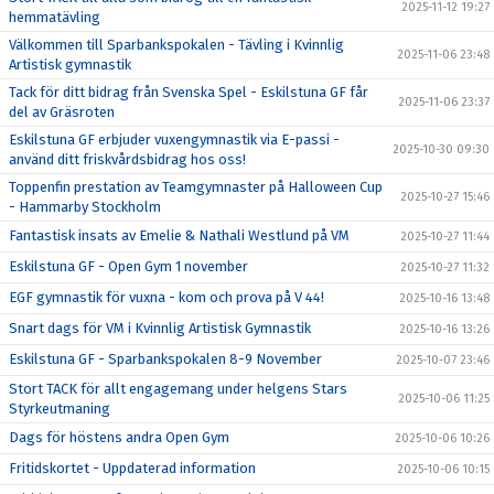
2025-11-12 19:27
hemmatävling
Välkommen till Sparbankspokalen - Tävling i Kvinnlig
2025-11-06 23:48
Artistisk gymnastik
Tack för ditt bidrag från Svenska Spel - Eskilstuna GF får
2025-11-06 23:37
del av Gräsroten
Eskilstuna GF erbjuder vuxengymnastik via E-passi -
2025-10-30 09:30
använd ditt friskvårdsbidrag hos oss!
Toppenfin prestation av Teamgymnaster på Halloween Cup
2025-10-27 15:46
- Hammarby Stockholm
Fantastisk insats av Emelie & Nathali Westlund på VM
2025-10-27 11:44
Eskilstuna GF - Open Gym 1 november
2025-10-27 11:32
EGF gymnastik för vuxna - kom och prova på V 44!
2025-10-16 13:48
Snart dags för VM i Kvinnlig Artistisk Gymnastik
2025-10-16 13:26
Eskilstuna GF - Sparbankspokalen 8-9 November
2025-10-07 23:46
Stort TACK för allt engagemang under helgens Stars
2025-10-06 11:25
Styrkeutmaning
Dags för höstens andra Open Gym
2025-10-06 10:26
Fritidskortet - Uppdaterad information
2025-10-06 10:15