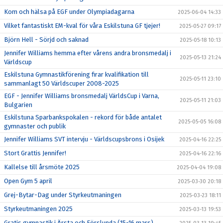
Kom och hälsa på EGF under Olympiadagarna
2025-06-04 14:33
Vilket fantastiskt EM-kval för våra Eskilstuna GF tjejer!
2025-05-27 09:17
Björn Hell - Sörjd och saknad
2025-05-18 10:13
Jennifer Williams hemma efter vårens andra bronsmedalj i
2025-05-13 21:24
Världscup
Eskilstuna Gymnastikförening firar kvalifikation till
2025-05-11 23:10
sammanlagt 50 Världscuper 2008-2025
EGF - Jennifer Williams bronsmedalj VärldsCup i Varna,
2025-05-11 21:03
Bulgarien
Eskilstuna Sparbankspokalen - rekord för både antalet
2025-05-05 16:08
gymnaster och publik
Jennifer Williams SVT intervju - Världscupsbrons i Osijek
2025-04-16 22:25
Stort Grattis Jennifer!
2025-04-16 22:16
Kallelse till årsmöte 2025
2025-04-04 19:08
Open Gym 5 april
2025-03-30 20:18
Grej-Bytar-Dag under Styrkeutmaningen
2025-03-23 18:11
Styrkeutmaningen 2025
2025-03-13 19:53
Gratis gymnastik i Ärsta och Förslunda (15-16 mars)