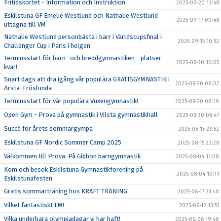
Fritidskortet - Information och Instruktion
2025-09-20 13:48
Eskilstuna GF Emelie Westlund och Nathalie Westlund
2025-09-17 00:48
uttagna till VM
Nathalie Westlund personbästa i barr i Världscupsfinal i
2025-09-15 10:52
Challenger Cup i Paris i helgen
Terminsstart för barn- och breddgymnastiken - platser
2025-08-30 10:05
kvar!
Snart dags att dra igång vår populära GRATISGYMNASTIK i
2025-08-30 09:32
Ärsta-Fröslunda
Terminsstart för vår populära Vuxengymnastik!
2025-08-30 09:19
Open Gym - Prova på gymnastik i Vilsta gymnastikhall
2025-08-30 08:47
Succé för årets sommargympa
2025-08-15 23:52
Eskilstuna GF Nordic Summer Camp 2025
2025-08-15 23:28
Välkommen till Prova-På Gibbon barngymnastik
2025-08-04 11:00
Kom och besök Eskilstuna Gymnastikförening på
2025-08-04 10:11
Eskilstunafesten
Gratis sommarträning hos KRAFT TRÄNING
2025-06-17 21:40
Vilket fantastiskt EM!
2025-06-12 13:51
Vilka underbara olympiadagar vi har haft!
2025-06-06 19:40