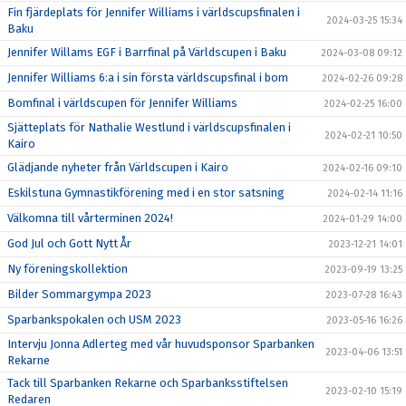
Fin fjärdeplats för Jennifer Williams i världscupsfinalen i
2024-03-25 15:34
Baku
Jennifer Willams EGF i Barrfinal på Världscupen i Baku
2024-03-08 09:12
Jennifer Williams 6:a i sin första världscupsfinal i bom
2024-02-26 09:28
Bomfinal i världscupen för Jennifer Williams
2024-02-25 16:00
Sjätteplats för Nathalie Westlund i världscupsfinalen i
2024-02-21 10:50
Kairo
Glädjande nyheter från Världscupen i Kairo
2024-02-16 09:10
Eskilstuna Gymnastikförening med i en stor satsning
2024-02-14 11:16
Välkomna till vårterminen 2024!
2024-01-29 14:00
God Jul och Gott Nytt År
2023-12-21 14:01
Ny föreningskollektion
2023-09-19 13:25
Bilder Sommargympa 2023
2023-07-28 16:43
Sparbankspokalen och USM 2023
2023-05-16 16:26
Intervju Jonna Adlerteg med vår huvudsponsor Sparbanken
2023-04-06 13:51
Rekarne
Tack till Sparbanken Rekarne och Sparbanksstiftelsen
2023-02-10 15:19
Redaren