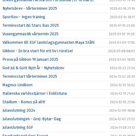
2025-03-13 19:45
Nyhetsbrev - Vårterminen 2025
2025-02-16 21:16
Sportlov - Ingen träning
2025-02-14 18:11
Terminsstart AG Stars Bas 2025
2025-01-15 23:06
Vuxengymnastik vårtermin 2025
2025-01-10 19:30
Välkommen till EGF landslagsgymnasten Maya Ståhl
2025-01-09 17:50
Gibbon - En bra start för ett liv i rörelse!
2025-01-08 08:01
Prova på Gibbon 19 januari 2025
2025-01-03 18:50
God Jul & Gott Nytt År - Nyhetsbrev
2024-12-23 21:34
Terminsstart Vårterminen 2025
2024-12-23 20:35
Magnus Lindbom
2024-12-13 16:32
Italienska världsstjärnor i Eskilstuna
2024-12-11 21:42
Stadium - Bonus på allt!
2024-12-10 21:56
Julavslutning 2024
2024-12-09 18:58
Julavslutningen - Grej-Bytar-Dag
2024-12-02 21:33
Julavslutning EGF
2024-11-28 21:12
Sparbankspokalen: Succe!