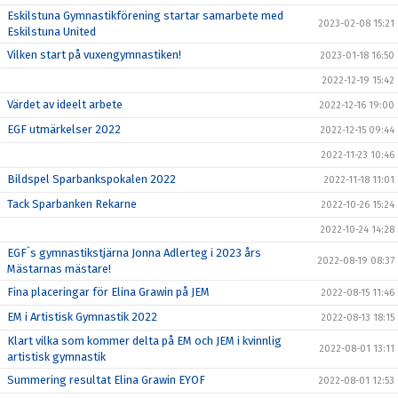
Eskilstuna Gymnastikförening startar samarbete med
2023-02-08 15:21
Eskilstuna United
Vilken start på vuxengymnastiken!
2023-01-18 16:50
2022-12-19 15:42
Värdet av ideelt arbete
2022-12-16 19:00
EGF utmärkelser 2022
2022-12-15 09:44
2022-11-23 10:46
Bildspel Sparbankspokalen 2022
2022-11-18 11:01
Tack Sparbanken Rekarne
2022-10-26 15:24
2022-10-24 14:28
EGF`s gymnastikstjärna Jonna Adlerteg i 2023 års
2022-08-19 08:37
Mästarnas mästare!
Fina placeringar för Elina Grawin på JEM
2022-08-15 11:46
EM i Artistisk Gymnastik 2022
2022-08-13 18:15
Klart vilka som kommer delta på EM och JEM i kvinnlig
2022-08-01 13:11
artistisk gymnastik
Summering resultat Elina Grawin EYOF
2022-08-01 12:53