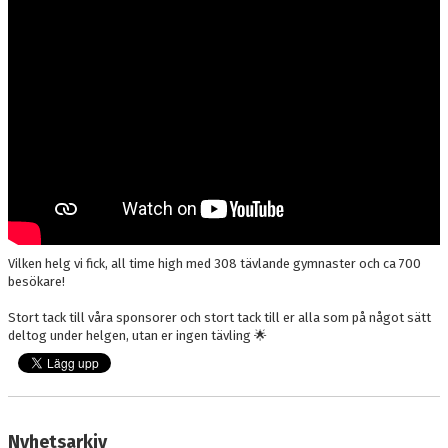
Vilken helg vi fick, all time high med 308 tävlande gymnaster och ca 700
besökare!
Stort tack till våra sponsorer och stort tack till er alla som på något sätt
deltog under helgen, utan er ingen tävling 🌟
Nyhetsarkiv