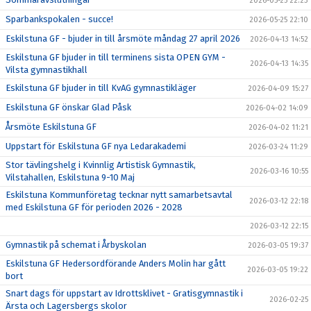
2026-05-25 22:23
Sparbankspokalen - succe!
2026-05-25 22:10
Eskilstuna GF - bjuder in till årsmöte måndag 27 april 2026
2026-04-13 14:52
Eskilstuna GF bjuder in till terminens sista OPEN GYM -
2026-04-13 14:35
Vilsta gymnastikhall
Eskilstuna GF bjuder in till KvAG gymnastikläger
2026-04-09 15:27
Eskilstuna GF önskar Glad Påsk
2026-04-02 14:09
Årsmöte Eskilstuna GF
2026-04-02 11:21
Uppstart för Eskilstuna GF nya Ledarakademi
2026-03-24 11:29
Stor tävlingshelg i Kvinnlig Artistisk Gymnastik,
2026-03-16 10:55
Vilstahallen, Eskilstuna 9-10 Maj
Eskilstuna Kommunföretag tecknar nytt samarbetsavtal
2026-03-12 22:18
med Eskilstuna GF för perioden 2026 - 2028
2026-03-12 22:15
Gymnastik på schemat i Årbyskolan
2026-03-05 19:37
Eskilstuna GF Hedersordförande Anders Molin har gått
2026-03-05 19:22
bort
Snart dags för uppstart av Idrottsklivet - Gratisgymnastik i
2026-02-25
Ärsta och Lagersbergs skolor