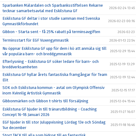
Sparbanken Mälardalen och Sparbanksstiftelsen Rekarne
2026-02-24 13:45
tecknar samarbetsavtal med Eskilstuna GF
Eskilstuna GF deltar i stor studie samman med Svenska
2026-02-23 00:16
Gymnastikförbundet
Gibbon - Starta sent - få 25% rabatt på terminsavgiften
2026-02-23
Terminsstart för EGF Vuxengymnastik
2026-01-13 22:54
Nu öppnar Eskilstuna GF upp för dem i kö att anmäla sig till
2025-12-29 15:44
vår populära barn- och breddgymnastik
Efterlysning - Eskilstuna GF söker ledare för barn- och
2025-12-19 13:29
breddverksamheten
Eskilstuna GF hyllar årets fantastiska framgångar för Team
2025-12-19 12:44
Elit
SOK och Eskilstuna kommun - avtal om Olympisk Offensiv
2025-12-15 17:17
inom Kvinnlig Artistisk Gymnastik
Gibbonmärken och Gibbon t-shirts till försäljning
2025-12-04 15:44
Eskilstuna GF bjuder in till tränarutbildning - Coaching
2025-11-27 16:07
Concept 16-18 Januari 2026
EGF bjuder in till stor Juluppvisning Lördag 13e och Söndag
2025-11-18 16:46
14e december
Stort TACK till alla som bidrog till en fantastisk