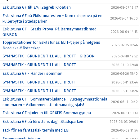
Eskilstuna GF till EM i Zagreb Kroatien
2026-08-07 12:47
Eskilstuna GF på Ekilstunafesten - Kom och prova på en
2026-08-04 14:30
kullerbytta i Stadsparken
Eskilstuna GF - Gratis Prova-På Barngymnastik med
2026-08-04 14:13
GIBBON
Topprestationer för Eskilstunas ELIT-tjejer på helgens
2026-07-25 18:46
Nordiska Mästerskap!
GYMNASTIK - GRUNDEN TILL ALL IDROTT - GIBBON
2026-07-10 12:52
GYMNASTIK - GRUNDEN TILL ALL IDROTT
2026-07-10 12:48
Eskilstuna GF - Händer i sommar!
2026-06-26 15:40
GYMNASTIK - GRUNDEN TILL ALL IDROTT
2026-06-11 23:44
GYMNASTIK - GRUNDEN TILL ALL IDROTT
2026-06-11 23:26
Eskilstuna GF - Sommarerbjudande - Vuxengymnastik hela
2026-06-11 10:49
sommaren - Välkommen att utmana dig själv!
Eskilstuna GF bjuder in till GRATIS Sommargympa
2026-06-11 10:41
Eskilstuna GF på Idrottens dag i Stadsparken
2026-06-03 09:01
Tack för en fantastisk termin med EGF
2026-06-02 11:54
Sommaravslutningar