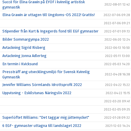
Succé för Elina Grawin på EYOF i kvinnlig artistisk
2022-08-01 12:42
gymnastik
Elina Grawin är uttagen till Ungdoms-OS 2022! Grattis!
2022-07-06 09:28
2022-07-06 09:21
Stipendier från Kurt & Ingegerds fond till EGF gymnaster
2022-07-01 09:13
Bilder Sommargympa 2022
2022-06-20 12:24
Avtackning Sigrid Risberg
2022-06-13 10:50
Avtackning Jonna Adlerteg
2022-05-11 13:00
En termin i Kvicksund
2022-05-03 14:20
Pressträff ang utvecklingsmiljö för Svensk Kvinnlig
2022-04-28 16:38
Gymnastik
Jennifer Williams Sörmlands Idrottsprofil 2022
2022-04-22 15:22
Uppvisning - Eskilstunas Näringsliv 2022
2022-04-22 15:15
2022-03-20 09:41
2022-02-05 09:35
Superlöftet Williams: "Det taggar mig jättemycket"
2022-01-28 09:32
6 EGF- gymnaster uttagna till landslaget 2022
2021-12-03 14:24