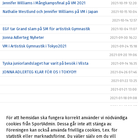
Jennifer Williams i Mångkampsfinal på VM 2021
2021-10-19 12:20
Nathalie Westlund och Jennifer Williams på VM i Japan
2021-10-15 10:04
2021-10-14 12:57
EGF tar Grand slam på SM för artistisk Gymnastik
2021-10-04 11:07
Jonna Adlerteg Nyheter
2021-09-30 16:22
VM i Artistisk Gymnastik i Tokyo2021
2021-09-24 15:18
2021-09-20 19:06
Tyska juniorlandslaget har varit på besök i Vilsta
2021-09-14 16:35
JONNA ADLERTEG KLAR FÖR OS I TOKYO!!!
2021-04-26 07:46
2021-01-22 13:25
2021-01-21 13:00
2021-01-18 09:08
2021-01-18 09:05
2021-01-14 10:19
För att hemsidan ska fungera korrekt använder vi nödvändiga
cookies från SportAdmin. Dessa går inte att stänga av.
2020-07-24 09:45
Föreningen kan också använda frivilliga cookies, t.ex. för
2019-10-06 13:13
statistik eller marknadsföring. Du väljer själv om du vill