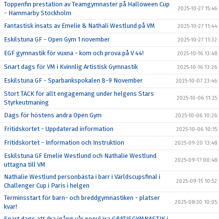
Toppenfin prestation av Teamgymnaster på Halloween Cup
2025-10-27 15:46
- Hammarby Stockholm
Fantastisk insats av Emelie & Nathali Westlund på VM
2025-10-27 11:44
Eskilstuna GF - Open Gym 1 november
2025-10-27 11:32
EGF gymnastik för vuxna - kom och prova på V 44!
2025-10-16 13:48
Snart dags för VM i Kvinnlig Artistisk Gymnastik
2025-10-16 13:26
Eskilstuna GF - Sparbankspokalen 8-9 November
2025-10-07 23:46
Stort TACK för allt engagemang under helgens Stars
2025-10-06 11:25
Styrkeutmaning
Dags för höstens andra Open Gym
2025-10-06 10:26
Fritidskortet - Uppdaterad information
2025-10-06 10:15
Fritidskortet - Information och Instruktion
2025-09-20 13:48
Eskilstuna GF Emelie Westlund och Nathalie Westlund
2025-09-17 00:48
uttagna till VM
Nathalie Westlund personbästa i barr i Världscupsfinal i
2025-09-15 10:52
Challenger Cup i Paris i helgen
Terminsstart för barn- och breddgymnastiken - platser
2025-08-30 10:05
kvar!
Snart dags att dra igång vår populära GRATISGYMNASTIK i