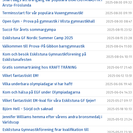
2025-08-30 09:32
Ärsta-Fröslunda
Terminsstart för vår populära Vuxengymnastik!
2025-08-30 09:19
Open Gym - Prova på gymnastik i Vilsta gymnastikhall
2025-08-30 08:47
Succé för årets sommargympa
2025-08-15 23:52
Eskilstuna GF Nordic Summer Camp 2025
2025-08-15 23:28
Välkommen till Prova-På Gibbon barngymnastik
2025-08-04 11:00
Kom och besök Eskilstuna Gymnastikförening på
2025-08-04 10:11
Eskilstunafesten
Gratis sommarträning hos KRAFT TRÄNING
2025-06-17 21:40
Vilket fantastiskt EM!
2025-06-12 13:51
Vilka underbara olympiadagar vi har haft!
2025-06-06 19:40
Kom och hälsa på EGF under Olympiadagarna
2025-06-04 14:33
Vilket fantastiskt EM-kval för våra Eskilstuna GF tjejer!
2025-05-27 09:17
Björn Hell - Sörjd och saknad
2025-05-18 10:13
Jennifer Williams hemma efter vårens andra bronsmedalj i
2025-05-13 21:24
Världscup
Eskilstuna Gymnastikförening firar kvalifikation till
2025-05-11 23:10