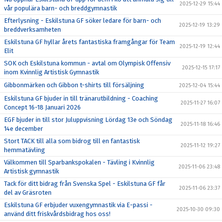
2025-12-29 15:44
vår populära barn- och breddgymnastik
Efterlysning - Eskilstuna GF söker ledare för barn- och
2025-12-19 13:29
breddverksamheten
Eskilstuna GF hyllar årets fantastiska framgångar för Team
2025-12-19 12:44
Elit
SOK och Eskilstuna kommun - avtal om Olympisk Offensiv
2025-12-15 17:17
inom Kvinnlig Artistisk Gymnastik
Gibbonmärken och Gibbon t-shirts till försäljning
2025-12-04 15:44
Eskilstuna GF bjuder in till tränarutbildning - Coaching
2025-11-27 16:07
Concept 16-18 Januari 2026
EGF bjuder in till stor Juluppvisning Lördag 13e och Söndag
2025-11-18 16:46
14e december
Stort TACK till alla som bidrog till en fantastisk
2025-11-12 19:27
hemmatävling
Välkommen till Sparbankspokalen - Tävling i Kvinnlig
2025-11-06 23:48
Artistisk gymnastik
Tack för ditt bidrag från Svenska Spel - Eskilstuna GF får
2025-11-06 23:37
del av Gräsroten
Eskilstuna GF erbjuder vuxengymnastik via E-passi -
2025-10-30 09:30
använd ditt friskvårdsbidrag hos oss!