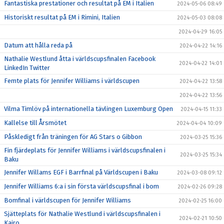
Fantastiska prestationer och resultat på EM i Italien
2024-05-06 08:49
Historiskt resultat på EM i Rimini, Italien
2024-05-03 08:08
2024-04-29 16:05
Datum att hålla reda på
2024-04-22 14:16
Nathalie Westlund åtta i världscupsfinalen Facebook
2024-04-22 14:01
LinkedIn Twitter
Femte plats för Jennifer Williams i världscupen
2024-04-22 13:58
2024-04-22 13:56
Vilma Timlöv på internationella tävlingen Luxemburg Open
2024-04-15 11:33
Kallelse till Årsmötet
2024-04-04 10:09
Påskledigt från träningen för AG Stars o Gibbon
2024-03-25 15:36
Fin fjärdeplats för Jennifer Williams i världscupsfinalen i
2024-03-25 15:34
Baku
Jennifer Willams EGF i Barrfinal på Världscupen i Baku
2024-03-08 09:12
Jennifer Williams 6:a i sin första världscupsfinal i bom
2024-02-26 09:28
Bomfinal i världscupen för Jennifer Williams
2024-02-25 16:00
Sjätteplats för Nathalie Westlund i världscupsfinalen i
2024-02-21 10:50
Kairo