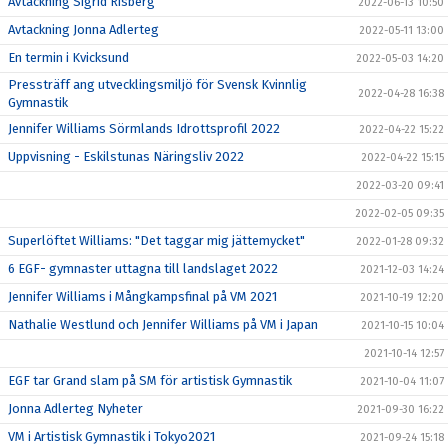
Avtackning Sigrid Risberg
2022-06-13 10:50
Avtackning Jonna Adlerteg
2022-05-11 13:00
En termin i Kvicksund
2022-05-03 14:20
Pressträff ang utvecklingsmiljö för Svensk Kvinnlig
2022-04-28 16:38
Gymnastik
Jennifer Williams Sörmlands Idrottsprofil 2022
2022-04-22 15:22
Uppvisning - Eskilstunas Näringsliv 2022
2022-04-22 15:15
2022-03-20 09:41
2022-02-05 09:35
Superlöftet Williams: "Det taggar mig jättemycket"
2022-01-28 09:32
6 EGF- gymnaster uttagna till landslaget 2022
2021-12-03 14:24
Jennifer Williams i Mångkampsfinal på VM 2021
2021-10-19 12:20
Nathalie Westlund och Jennifer Williams på VM i Japan
2021-10-15 10:04
2021-10-14 12:57
EGF tar Grand slam på SM för artistisk Gymnastik
2021-10-04 11:07
Jonna Adlerteg Nyheter
2021-09-30 16:22
VM i Artistisk Gymnastik i Tokyo2021
2021-09-24 15:18