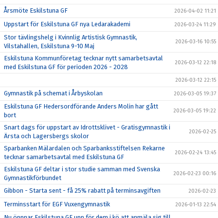
Årsmöte Eskilstuna GF
2026-04-02 11:21
Uppstart för Eskilstuna GF nya Ledarakademi
2026-03-24 11:29
Stor tävlingshelg i Kvinnlig Artistisk Gymnastik,
2026-03-16 10:55
Vilstahallen, Eskilstuna 9-10 Maj
Eskilstuna Kommunföretag tecknar nytt samarbetsavtal
2026-03-12 22:18
med Eskilstuna GF för perioden 2026 - 2028
2026-03-12 22:15
Gymnastik på schemat i Årbyskolan
2026-03-05 19:37
Eskilstuna GF Hedersordförande Anders Molin har gått
2026-03-05 19:22
bort
Snart dags för uppstart av Idrottsklivet - Gratisgymnastik i
2026-02-25
Ärsta och Lagersbergs skolor
Sparbanken Mälardalen och Sparbanksstiftelsen Rekarne
2026-02-24 13:45
tecknar samarbetsavtal med Eskilstuna GF
Eskilstuna GF deltar i stor studie samman med Svenska
2026-02-23 00:16
Gymnastikförbundet
Gibbon - Starta sent - få 25% rabatt på terminsavgiften
2026-02-23
Terminsstart för EGF Vuxengymnastik
2026-01-13 22:54
Nu öppnar Eskilstuna GF upp för dem i kö att anmäla sig till