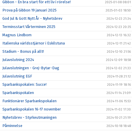
Gibbon - En bra start för ett liv i rörelse!
2025-01-08 08:01
Prova på Gibbon 19 januari 2025
2025-01-03 18:50
God Jul & Gott Nytt År - Nyhetsbrev
2024-12-23 21:34
Terminsstart Vårterminen 2025
2024-12-23 20:35
Magnus Lindbom
2024-12-13 16:32
Italienska världsstjärnor i Eskilstuna
2024-12-11 21:42
Stadium - Bonus på allt!
2024-12-10 21:56
Julavslutning 2024
2024-12-09 18:58
Julavslutningen - Grej-Bytar-Dag
2024-12-02 21:33
Julavslutning EGF
2024-11-28 21:12
Sparbankspokalen: Succe!
2024-11-19 18:16
Sparbankspokalen
2024-11-14 21:09
Funktionärer Sparbankspokalen
2024-11-06 15:53
Sparbankspokalen 16-17 november
2024-11-02 17:30
Nyhetsbrev - Styrkeutmaningen
2024-10-21 21:19
Påminnelse
2024-10-18 18:48