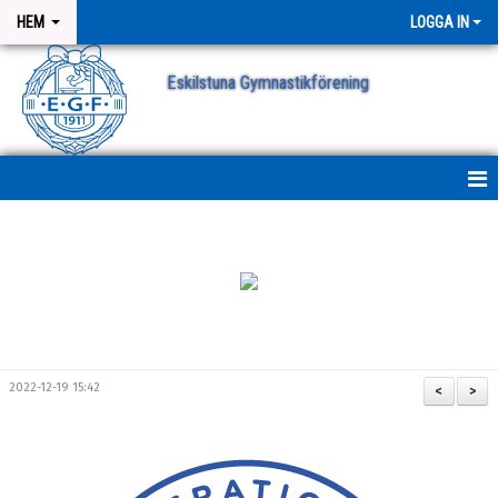
HEM
LOGGA IN
Eskilstuna Gymnastikförening
NYHETER
NYHETSARKIV
ANMÄLAN
2022-12-19 15:42
<
>