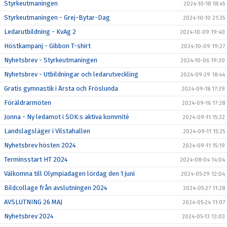
Styrkeutmaningen
2024-10-18 18:45
Styrkeutmaningen - Grej-Bytar-Dag
2024-10-10 21:35
Ledarutbildning - KvAg 2
2024-10-09 19:40
Höstkampanj - Gibbon T-shirt
2024-10-09 19:27
Nyhetsbrev - Styrkeutmaningen
2024-10-06 19:20
Nyhetsbrev - Utbildningar och ledarutveckling
2024-09-29 18:44
Gratis gymnastik i Ärsta och Fröslunda
2024-09-18 17:39
Föräldrarmöten
2024-09-16 17:28
Jonna - Ny ledamot i SOK:s aktiva kommité
2024-09-11 15:32
Landslagsläger i Vilstahallen
2024-09-11 15:25
Nyhetsbrev hösten 2024
2024-09-11 15:19
Terminsstart HT 2024
2024-08-04 14:04
Välkomna till Olympiadagen lördag den 1 juni
2024-05-29 12:04
Bildcollage från avslutningen 2024
2024-05-27 11:28
AVSLUTNING 26 MAJ
2024-05-24 11:07
Nyhetsbrev 2024
2024-05-13 13:03