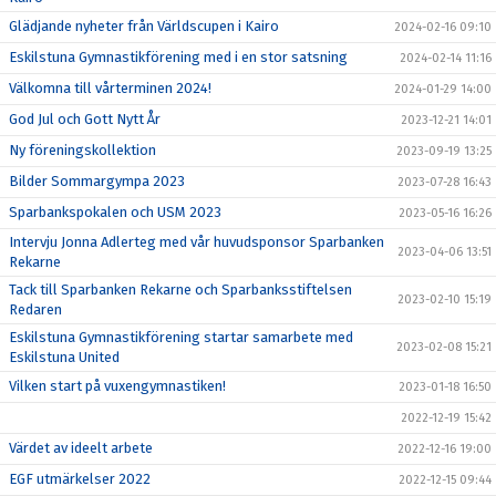
Glädjande nyheter från Världscupen i Kairo
2024-02-16 09:10
Eskilstuna Gymnastikförening med i en stor satsning
2024-02-14 11:16
Välkomna till vårterminen 2024!
2024-01-29 14:00
God Jul och Gott Nytt År
2023-12-21 14:01
Ny föreningskollektion
2023-09-19 13:25
Bilder Sommargympa 2023
2023-07-28 16:43
Sparbankspokalen och USM 2023
2023-05-16 16:26
Intervju Jonna Adlerteg med vår huvudsponsor Sparbanken
2023-04-06 13:51
Rekarne
Tack till Sparbanken Rekarne och Sparbanksstiftelsen
2023-02-10 15:19
Redaren
Eskilstuna Gymnastikförening startar samarbete med
2023-02-08 15:21
Eskilstuna United
Vilken start på vuxengymnastiken!
2023-01-18 16:50
2022-12-19 15:42
Värdet av ideelt arbete
2022-12-16 19:00
EGF utmärkelser 2022
2022-12-15 09:44