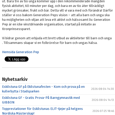
ut. Bara tre av tio unga kommer upp i den rekommenderade mängden
fysisk aktivitet, 60 minuter per dag, och bara en av tio äter tillräckligt
mycket grönsaker, frukt och bär. Detta vill vi vara med och förändra! Därför
ställer vi oss bakom Generation Peps vision – att alla barn och unga ska
ha möjligheten och viljan att leva ett aktivt och hälsosamt liv. Generation
Pep är en icke vinstdrivande organisation, startad på initiativ av
Kronprinsessparet.
Vi bidrar genom att erbjuda ett brett utbud av aktiviteter till barn och unga
. Tillsammans skapar vi en folkrörelse för barn och ungas hälsa.
Hemsida Generation Pep
Nyhetsarkiv
Eskilstuna GF på Ekilstunafesten - Kom och prova på en
2026-08-04 14:30
kullerbytta i Stadsparken
Eskilstuna GF - Gratis Prova-På Barngymnastik med
2026-08-04 14:13
GIBBON
Topprestationer för Eskilstunas ELIT-tjejer på helgens
2026-07-25 18:46
Nordiska Mästerskap!