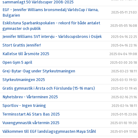
sammanlagt 50 Världscuper 2008-2025
EGF - Jennifer Williams bronsmedalj VärldsCup i Varna,
2025-05-11 21:03
Bulgarien
Eskilstuna Sparbankspokalen - rekord för både antalet
2025-05-05 16:08
gymnaster och publik
Jennifer Williams SVT intervju - Världscupsbrons i Osijek
2025-04-16 22:25
Stort Grattis Jennifer!
2025-04-16 22:16
Kallelse till årsmöte 2025
2025-04-04 19:08
Open Gym 5 april
2025-03-30 20:18
Grej-Bytar-Dag under Styrkeutmaningen
2025-03-23 18:11
Styrkeutmaningen 2025
2025-03-13 19:53
Gratis gymnastik i Ärsta och Förslunda (15-16 mars)
2025-03-13 19:45
Nyhetsbrev - Vårterminen 2025
2025-02-16 21:16
Sportlov - Ingen träning
2025-02-14 18:11
Terminsstart AG Stars Bas 2025
2025-01-15 23:06
Vuxengymnastik vårtermin 2025
2025-01-10 19:30
Välkommen till EGF landslagsgymnasten Maya Ståhl
2025-01-09 17:50