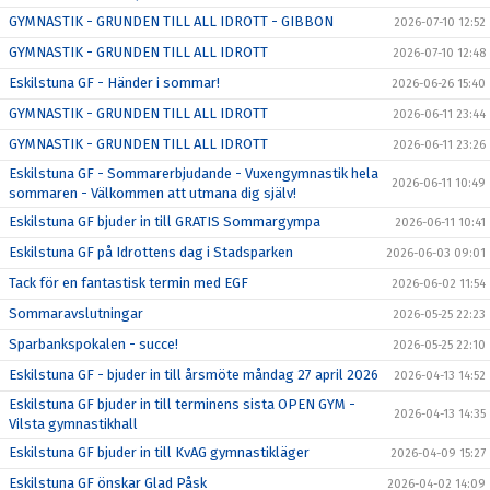
GYMNASTIK - GRUNDEN TILL ALL IDROTT - GIBBON
2026-07-10 12:52
GYMNASTIK - GRUNDEN TILL ALL IDROTT
2026-07-10 12:48
Eskilstuna GF - Händer i sommar!
2026-06-26 15:40
GYMNASTIK - GRUNDEN TILL ALL IDROTT
2026-06-11 23:44
GYMNASTIK - GRUNDEN TILL ALL IDROTT
2026-06-11 23:26
Eskilstuna GF - Sommarerbjudande - Vuxengymnastik hela
2026-06-11 10:49
sommaren - Välkommen att utmana dig själv!
Eskilstuna GF bjuder in till GRATIS Sommargympa
2026-06-11 10:41
Eskilstuna GF på Idrottens dag i Stadsparken
2026-06-03 09:01
Tack för en fantastisk termin med EGF
2026-06-02 11:54
Sommaravslutningar
2026-05-25 22:23
Sparbankspokalen - succe!
2026-05-25 22:10
Eskilstuna GF - bjuder in till årsmöte måndag 27 april 2026
2026-04-13 14:52
Eskilstuna GF bjuder in till terminens sista OPEN GYM -
2026-04-13 14:35
Vilsta gymnastikhall
Eskilstuna GF bjuder in till KvAG gymnastikläger
2026-04-09 15:27
Eskilstuna GF önskar Glad Påsk
2026-04-02 14:09