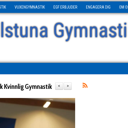
STIK
VUXENGYMNASTIK
EGF ERBJUDER
ENGAGERA DIG
OM O
ilstuna Gymnasti
sk Kvinnlig Gymnastik
<
>