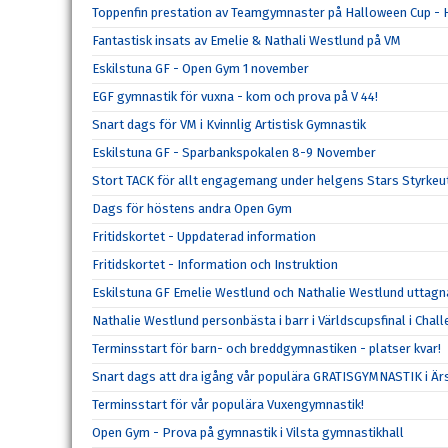
Toppenfin prestation av Teamgymnaster på Halloween Cup 
Fantastisk insats av Emelie & Nathali Westlund på VM
Eskilstuna GF - Open Gym 1 november
EGF gymnastik för vuxna - kom och prova på V 44!
Snart dags för VM i Kvinnlig Artistisk Gymnastik
Eskilstuna GF - Sparbankspokalen 8-9 November
Stort TACK för allt engagemang under helgens Stars Styrke
Dags för höstens andra Open Gym
Fritidskortet - Uppdaterad information
Fritidskortet - Information och Instruktion
Eskilstuna GF Emelie Westlund och Nathalie Westlund uttagna
Nathalie Westlund personbästa i barr i Världscupsfinal i Chall
Terminsstart för barn- och breddgymnastiken - platser kvar!
Snart dags att dra igång vår populära GRATISGYMNASTIK i Ä
Terminsstart för vår populära Vuxengymnastik!
Open Gym - Prova på gymnastik i Vilsta gymnastikhall