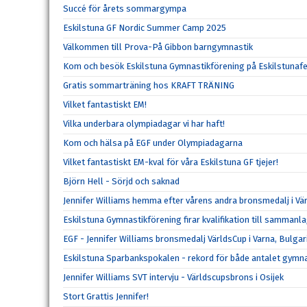
Succé för årets sommargympa
Eskilstuna GF Nordic Summer Camp 2025
Välkommen till Prova-På Gibbon barngymnastik
Kom och besök Eskilstuna Gymnastikförening på Eskilstunaf
Gratis sommarträning hos KRAFT TRÄNING
Vilket fantastiskt EM!
Vilka underbara olympiadagar vi har haft!
Kom och hälsa på EGF under Olympiadagarna
Vilket fantastiskt EM-kval för våra Eskilstuna GF tjejer!
Björn Hell - Sörjd och saknad
Jennifer Williams hemma efter vårens andra bronsmedalj i Vä
Eskilstuna Gymnastikförening firar kvalifikation till samman
EGF - Jennifer Williams bronsmedalj VärldsCup i Varna, Bulgar
Eskilstuna Sparbankspokalen - rekord för både antalet gymna
Jennifer Williams SVT intervju - Världscupsbrons i Osijek
Stort Grattis Jennifer!