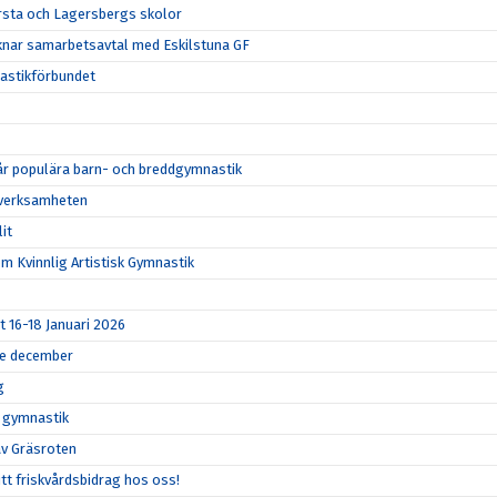
 Ärsta och Lagersbergs skolor
knar samarbetsavtal med Eskilstuna GF
nastikförbundet
 vår populära barn- och breddgymnastik
ddverksamheten
it
m Kvinnlig Artistisk Gymnastik
t 16-18 Januari 2026
14e december
g
k gymnastik
 av Gräsroten
tt friskvårdsbidrag hos oss!