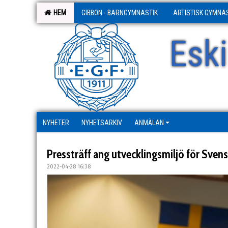
HEM
GIBBON - BARNGYMNASTIK
ARTISTISK GYMNA
Esk
NYHETER
NYHETSARKIV
ANMÄLAN
Pressträff ang utvecklingsmiljö för Sven
2022-04-28 16:38