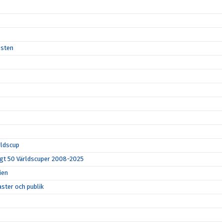
esten
rldscup
lagt 50 Världscuper 2008-2025
ien
ster och publik